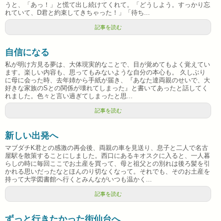
うと、「あっ！」と慌て出し続けてくれて。「どうしよう。すっかり忘
れていて、D君と約束してきちゃった！」「待ち...
記事を読む
自信になる
私が明け方見る夢は、大体現実的なことで、目が覚めてもよく覚えてい
ます。楽しい内容も、思ってもみないような自分の本心も。 久しぶり
に母に会った時、去年姉から手紙が届き、『あなた達両親のせいで、大
好きな家族のSとの関係が壊れてしまった』と書いてあったと話してく
れました。色々と言い過ぎてしまったと思...
記事を読む
新しい出発へ
マブダチK君との感激の再会後、両親の車を見送り、息子と二人で名古
屋駅を散策することにしました。西口にあるキオスクに入ると、一人暮
らしの時に毎回ここでお土産を買って、母と祖父との別れは後ろ髪を引
かれる思いだったなとほんのり切なくなって。それでも、そのお土産を
持って大学図書館へ行くとみんながいつも温かく...
記事を読む
ずっと行きたかった街仙台へ