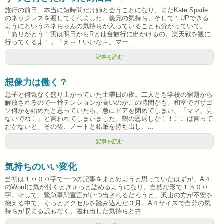
旅行の前日、本当に短時間だけ姉と会うことになり、またKate Spade
のネックレスを渡してくれました。義兄の気持ち、そして１UPできる
ようにというネネちゃんの気持ちが入っていることも分かっていて。
「ありがとう！実は明日からRと仙台旅行に出かけるの。楽天戦を観に
行ってくるよ！」「え～！いいな～。マー...
記事を読む
想像力は働く？
息子と何気なく盛り上がっていた土曜日の夜。二人とも学校の宿題から
解放されるので一番テンションが高いのがこの時間かも。和室でガサゴ
ソ何かを始めたと思っていたら、急にドアを閉めてしまい、「ママ、見
ないでね！」と言われてしまいました。鶴の恩返しか！！ここは言って
おかないと。その後、ノートと鉛筆を持ち出し、...
記事を読む
気持ちのいい変化
当初は１０００字で一つの記事をまとめようと思っていたはずが、A４
のWordに気が付くとぎゅっと詰めるようになり、自然な形で１５００
字。そして、緊急事態宣言がいつ出されるだろうと、沢山の方が不安を
抱える中で、ぐっとアクセルを踏み込んだ３月。A４サイズで自分の気
持ちが収まる訳もなく、溢れ出した気持ちと共...