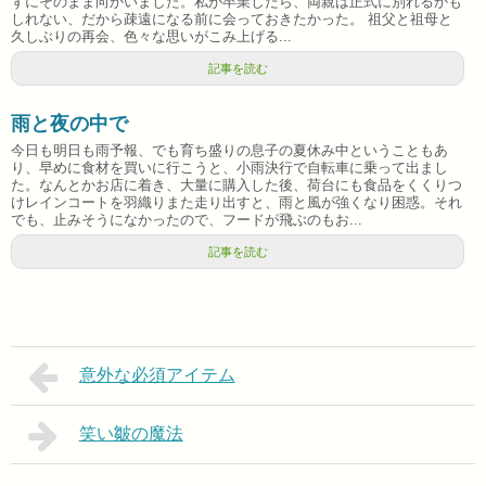
ずにそのまま向かいました。私が卒業したら、両親は正式に別れるかも
しれない、だから疎遠になる前に会っておきたかった。 祖父と祖母と
久しぶりの再会、色々な思いがこみ上げる...
記事を読む
雨と夜の中で
今日も明日も雨予報、でも育ち盛りの息子の夏休み中ということもあ
り、早めに食材を買いに行こうと、小雨決行で自転車に乗って出まし
た。なんとかお店に着き、大量に購入した後、荷台にも食品をくくりつ
けレインコートを羽織りまた走り出すと、雨と風が強くなり困惑。それ
でも、止みそうになかったので、フードが飛ぶのもお...
記事を読む
意外な必須アイテム
笑い皺の魔法