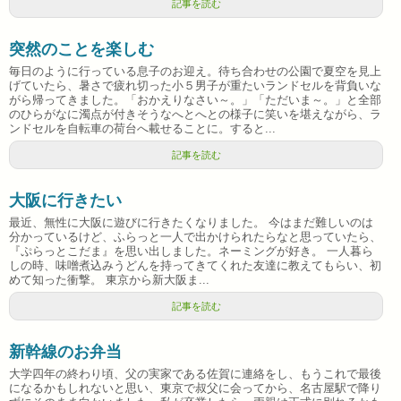
記事を読む
突然のことを楽しむ
毎日のように行っている息子のお迎え。待ち合わせの公園で夏空を見上
げていたら、暑さで疲れ切った小５男子が重たいランドセルを背負いな
がら帰ってきました。「おかえりなさい～。」「ただいま～。」と全部
のひらがなに濁点が付きそうなへとへとの様子に笑いを堪えながら、ラ
ンドセルを自転車の荷台へ載せることに。すると...
記事を読む
大阪に行きたい
最近、無性に大阪に遊びに行きたくなりました。 今はまだ難しいのは
分かっているけど、ふらっと一人で出かけられたらなと思っていたら、
『ぷらっとこだま』を思い出しました。ネーミングが好き。 一人暮ら
しの時、味噌煮込みうどんを持ってきてくれた友達に教えてもらい、初
めて知った衝撃。 東京から新大阪ま...
記事を読む
新幹線のお弁当
大学四年の終わり頃、父の実家である佐賀に連絡をし、もうこれで最後
になるかもしれないと思い、東京で叔父に会ってから、名古屋駅で降り