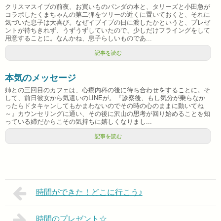
クリスマスイブの前夜、お買いものパンダの本と、タリーズと小田急が
コラボしたくまちゃんの第二弾をツリーの近くに置いておくと、それに
気づいた息子は大喜び。なぜイブイブの日に渡したかというと、プレゼ
ントが待ちきれず、うずうずしていたので、少しだけフライングをして
用意することに。なんかね、息子らしいものであ...
記事を読む
本気のメッセージ
姉との三回目のカフェは、心療内科の後に待ち合わせをすることに。そ
して、前日彼女から気遣いのLINEが。『診察後、もし気分が乗らなか
ったらドタキャンしてもかまわないのでその時の心のままに動いてね
～』カウンセリングに通い、その後に沢山の思考が回り始めることを知
っている姉だからこその気持ちに嬉しくなりまし...
記事を読む
時間ができた！どこに行こう♪
時間のプレゼント☆