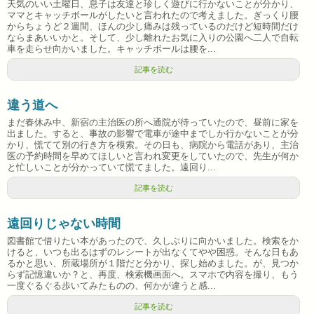
天気のいい土曜日、息子は友達と珍しく遊びに行かないことが分かり、
ママとキャッチボールがしたいと言われたので考えました。ぎっくり腰
からちょうど２週間、ほんの少し痛みは残っているのだけど短時間だけ
ならまあいいかと。そして、少し離れたお気に入りの公園へ二人で自転
車を走らせ向かいました。キャッチボールは腰を...
記事を読む
違う道へ
まだ春休み中、新宿の主治医の所へ通院が待っていたので、昼前に家を
出ました。すると、事故の影響で電車が途中までしか行かないことが分
かり、慌てて別の行き方を模索。その日も、病院から電話があり、主治
医の予約時間を早めてほしいと言われ変更をしていたので、先生が何か
と忙しいことが分かっていて慌てました。遠回り...
記事を読む
遠回りじゃない時間
図書館で借りたい本があったので、久しぶりに向かいました。検索をか
けると、いつも出るはずのレシートが出なくてやや困惑。そんな日もあ
るかと思い、所蔵場所が１階だと分かり、探し始めました。が、見つか
らず記憶違いか？と、再度、検索機画面へ。スマホで内容を撮り、もう
一度ぐるぐる歩いてみたものの、何かが違うと感...
記事を読む