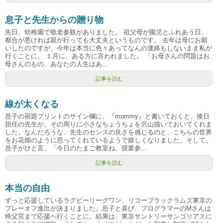
息子と先生からの贈り物
先日、幼稚園で敬老参観がありました。 祖父母が園児とふれあう日、
都合が悪ければ親が行っても大丈夫というものです。 去年は母にお願
いしたのですが、今年は本当に色々あってなんの連絡もしないまま私が
行くことに。 １月に、ある方に言われました。 「お母さんの問題はお
母さんのもの、あなたの人生はあ...
記事を読む
線が太くなる
息子の宿題プリントのサイン欄に、『mommy』と書いておくと、後日
担任の先生が、その周りに小さなちょうちょを沢山描いておいてくれま
した。なんだろうな、先生のセンスの良さを感じるのと、こちらの世界
をお花畑のように思ってくれているようで嬉しくなりました。そして、
息子がひと言。「今日のたまご教室ね、授業参...
記事を読む
本当の自由
ずっと応援しているラグビーリーグワン、リコーブラックラムズ東京の
プレーオフ進出が決まりました。息子と喜び、プログラマーのMさんは
秩父宮まで応援へ行くことに。結果は、東京サントリーサンゴリアスに