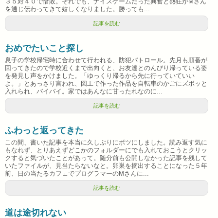
３５対４０で惜敗。それでも、ナイスゲームだった興奮と熱狂がMさん
を通じ伝わってきて嬉しくなりました。勝っても...
記事を読む
おめでたいこと探し
息子の学校帰宅時に合わせて行われる、防犯パトロール。先月も順番が
回ってきたので学校近くまで出向くと、お友達とのんびり帰っている姿
を発見し声をかけました。「ゆっくり帰るから先に行っていていい
よ。」とあっさり言われ、図工で作った作品を自転車のかごにズボッと
入れられ、バイバイ。家ではあんなに甘ったれなのに...
記事を読む
ふわっと返ってきた
この間、書いた記事を本当に久しぶりにボツにしました。読み返す気に
もなれず、とりあえずどこかのフォルダーにでも入れておこうとクリッ
クすると気づいたことがあって。随分前も公開しなかった記事を残して
いたファイルが、見当たらないなと。卵巣を摘出することになった５年
前、日の当たるカフェでプログラマーのMさんに...
記事を読む
道は途切れない