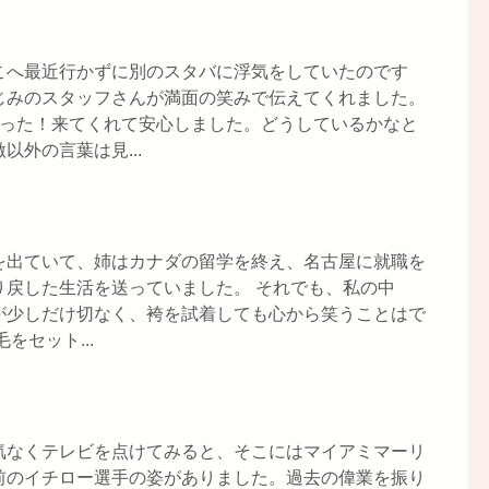
こへ最近行かずに別のスタバに浮気をしていたのです
じみのスタッフさんが満面の笑みで伝えてくれました。
かった！来てくれて安心しました。どうしているかなと
外の言葉は見...
を出ていて、姉はカナダの留学を終え、名古屋に就職を
り戻した生活を送っていました。 それでも、私の中
が少しだけ切なく、袴を試着しても心から笑うことはで
をセット...
気なくテレビを点けてみると、そこにはマイアミマーリ
前のイチロー選手の姿がありました。過去の偉業を振り