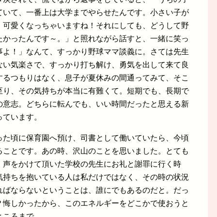
ていて、一番上は大学までやらせたんです。小さい子が
、可愛くなっちゃいますね！それにしても、どうして野
たかったんです～。」と照れながら話すと、一緒に笑っ
事よ！」なんて、すっかり野球ママ談義に。さては先生
ない気楽さで、すっかり打ち解け、勇気を出して来て良
するつもりはなく、息子が夏休みの間通ってみて、そこ
至り、その気持ちが本当に有難くて。短期でも、長期で
の意志。どちらに転んでも、いい時間だったと思える新
っています。
った頃に保育園へ預け、司書として働いていたら、今頃
ることです。あの時、沢山のことを思いました。とても
、声をかけて頂いた学校の先生にお礼と謝罪に行く時
気持ちを抱いている人は私だけではなく、その時の状況
ればならないということは、誰にでもあるのだと。だっ
？悔しかったから、このエネルギーをどこかで使おうと
ところまで。