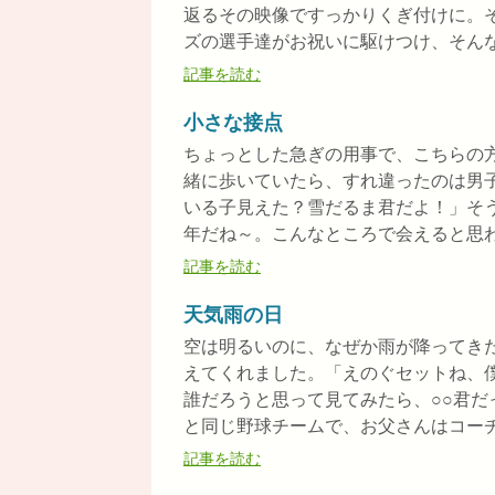
返るその映像ですっかりくぎ付けに。
ズの選手達がお祝いに駆けつけ、そんな仲
記事を読む
小さな接点
ちょっとした急ぎの用事で、こちらの
緒に歩いていたら、すれ違ったのは男
いる子見えた？雪だるま君だよ！」そ
年だね～。こんなところで会えると思わな
記事を読む
天気雨の日
空は明るいのに、なぜか雨が降ってき
えてくれました。「えのぐセットね、
誰だろうと思って見てみたら、○○君
と同じ野球チームで、お父さんはコーチ、
記事を読む