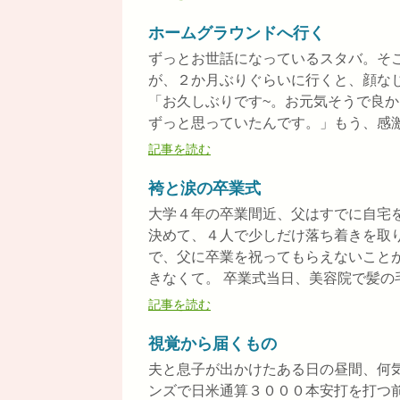
ホームグラウンドへ行く
ずっとお世話になっているスタバ。そ
が、２か月ぶりぐらいに行くと、顔な
「お久しぶりです~。お元気そうで良
ずっと思っていたんです。」もう、感激以
記事を読む
袴と涙の卒業式
大学４年の卒業間近、父はすでに自宅
決めて、４人で少しだけ落ち着きを取
で、父に卒業を祝ってもらえないこと
きなくて。 卒業式当日、美容院で髪の毛
記事を読む
視覚から届くもの
夫と息子が出かけたある日の昼間、何
ンズで日米通算３０００本安打を打つ