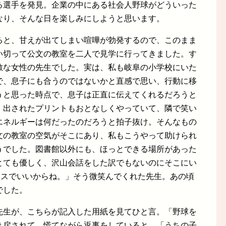
る選手を発見。企業の中にある社会人野球がどういった
なり、そんな日を楽しみにしようと思います。
ると、甘えが出てしまい喧嘩が勃発するので、このまま
い切って公文の教室を二人で見学に行ってきました。す
敵な女性の先生でした。実は、私も岐阜の小学校にいた
で、息子にも合うのではないかと直感で思い、行動に移
うと思った時点で、息子は正直に伝えてくれるだろうと
、出されたプリントもおとなしくやっていて、隣で笑い
エネルギーは何だったのだろうと拍子抜け。そんなもの
文の教室の空気がそこにあり、私もこうやって助けられ
うでした。図書館以外にも、ほっとできる場所があった
とても優しく、沢山会話をした訳でもないのにそこにい
ースでいいからね。」そう微笑んでくれた先生。あの頃
でした。
先生が、こちらが記入した用紙を見てひと言。「野球を
き戻されて、慌てながら返事をしていると、「うちの子