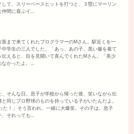
そして、スリーベースヒットを打つと、３塁にマーリン
間に喜ぶイ...
方面まで来てくれたプログラマーのMさん。駅近くを一
子中学生の三人でした。「あっ、あの子。黒い服を着て
う伝えると、目を見開いて喜んでくれたMさん。「美少
かったよ。...
た、そんな日。息子が学校から帰った後、笑いながら伝
僕と同じプロ野球のものを持っている子がいたんだよ。
だった！」そう言われ、一緒に大爆笑。その子は、息子
それっても...