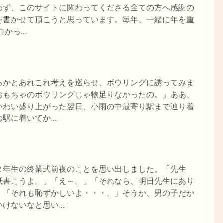
わず、このサイトに関わってくださる全ての方へ感謝の
を書かせて頂こうと思っています。毎年、一緒に年を重
っ...
るかとあれこれ考えを巡らせ、ボウリングに誘ってみま
おもちゃのボウリングじゃ物足りなかったの。」ああ、
いわい盛り上がった翌日、小雨の中最寄り駅まで辿り着
に着いてか...
２年生の終業式前夜のことを思い出しました。「先生
紙書こうよ。」「え～。」「それなら、明日先生にあり
」「それも恥ずかしいよ・・・。」そうか、男の子だか
ないなと思い...