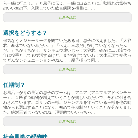
ら一緒に行こう。」と息子に伝え、一緒に出ることに。秋晴れの気持ち
のいい空の下、入院していた総合病院を横目に、...
記事を読む
選択をどうする？
何気なくメジャーリーグを観ていたある日、息子に伝えました。「大谷
君、産休でいないみたい。」「へえ。三球だけ投げていなくなったん
だ。」ちがうちがう、サンキュウ違いじゃ！大谷君、確かに二刀流で今
年は投手としても復活するけど、まだ投げてないわ！大体三球で交代っ
てどんなシチュエーションやねん！！親子揃って同...
記事を読む
任期制？
お風呂上がりの最近の息子のブームは、アニア（アニマルアドベンチャ
ー）。１匹ずつ動物が増えていくことが嬉しいみたいで、それに付き合
わされています。ゴリラの王様。ジャングルを守っている王様を他の動
物からも選出することになり、初めて任期制だということが分かりまし
た。絶対王者じゃないのね、現実的でいいっちゃ...
記事を読む
社会見学の醍醐味