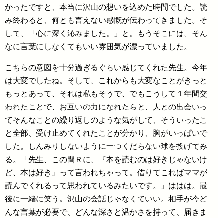
かったですと、本当に沢山の想いを込めた時間でした。読
み終わると、何とも言えない感慨が伝わってきました。そ
して、「心に深く沁みました。」と。もうそこには、そん
なに言葉にしなくてもいい雰囲気が漂っていました。
こちらの意図を十分過ぎるぐらい感じてくれた先生。今年
は大変でしたね。そして、これからも大変なことがきっと
もっとあって、それは私もそうで、でもこうして１年間交
われたことで、お互いの力になれたらと、人との出会いっ
てそんなことの繰り返しのような気がして、そういったこ
と全部、受け止めてくれたことが分かり、胸がいっぱいで
した。しんみりしないように一つくだらない球を投げてみ
る。「先生、この間Ｒに、『本を読むのは好きじゃないけ
ど、本は好き』って言われちゃって。借りてこればママが
読んでくれるって思われているみたいです。」ははは。最
後に一緒に笑う。沢山の会話じゃなくていい。相手が今ど
んな言葉が必要で、どんな深さと温かさを持って、届きま