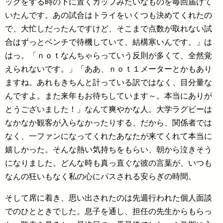
ックをする時の下に置くカップみたいなものを毎回届けて
いたんです。あの試合はトライをいくつも決めてくれたの
で、大忙しだったんですけど、そこまで点数が取れない試
合はずっとベンチで待機していて、結構寒いんです。」は
はっ。「ｎｏｔなんちゃらっていう反則が多くて、全然覚
えられないです。」「ああ、ｎｏｔ１メーターとかもあり
ますね。あれもきちんと計っている訳ではなく、目分量な
んですよ。また来年もお待ちしています～。本当にありが
とうございました！」なんて爽やかな人。大学ラグビーは
なかなか観客が入らなかったりする、だから、関係者では
なく、一ファンになってくれたあなたが来てくれて本当に
嬉しかった。そんな熱い気持ちをもらい、朝から泣きそう
になりました。どんな時も真っ直ぐな彼の言葉が、いつも
なんの狂いもなく私の心にパスされる安らぎの時間。
そして席に着き、思い出されたのは先週行われた個人面談
でのひとときでした。息子を通し、担任の先生からもらっ