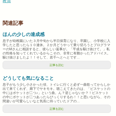
教員
関連記事
ほんの少しの達成感
息子が幼稚園にいた３月中旬から半日保育になり、卒園し、小学校に入
学したと思ったら１０連休。２か月どうやって乗り切ろうとプログラマ
ーのMさんに相談すると、彼らしい返事が。「平成を駆け抜けて。」私
の性格を知ってくれているからこその、非常に有難かったアドバイス。
駆け抜けましたよ！！そして、若干へとへとです...
記事を読む
どうしても気になること
息子がもう少し小さかった頃、トイレに行くと必ず一曲歌ってからしか
出て来てくれず、廊下でヤキモキ。聴こえてきたのは、「ビスケットの
中にはポケットが二つ♪」という曲。ん？逆じゃないか？！ビスケット
の中にポケットが二つあったらびっくりするわ！！と思いながら、その
間違いが可愛らしいなと気長に待っていたドアの...
記事を読む