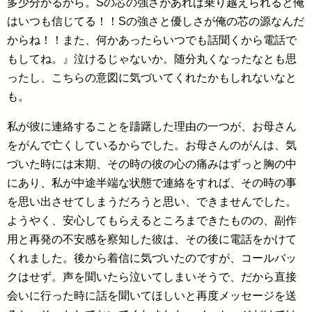
多少分かるから。Sの芯の強さがあれば乗り越えられると俺
はいつも信じてる！！Sの強さと優しさが俺の芯の源なんだ
からね！！また、何かあったらいつでも話聞くから電話で
もしてね。』泣けるじゃないか。随分丸くなったなとも思
ったし、こちらの意図に気づいてくれたかもしれないなと
も。
私が彼に連絡することを躊躇した理由の一つが、お母さん
をがんで亡くしているからでした。お母さんのがんは、気
づいた時には末期、その時の彼の心の痛みはずっと胸の中
にあり、私が中途半端な状態で連絡をすれば、その時の事
を思い出させてしまうだろうと思い、できませんでした。
ようやく、安心してもらえるところまできたものの、副作
用と再発の不安感を察知した彼は、その後に電話をかけて
くれました。後から着信に気づいたのですが、コールバッ
クはせず。声を聞いたら泣いてしまいそうで、だから直接
会いに行った時に話を聞いてほしいと再度メッセージを送