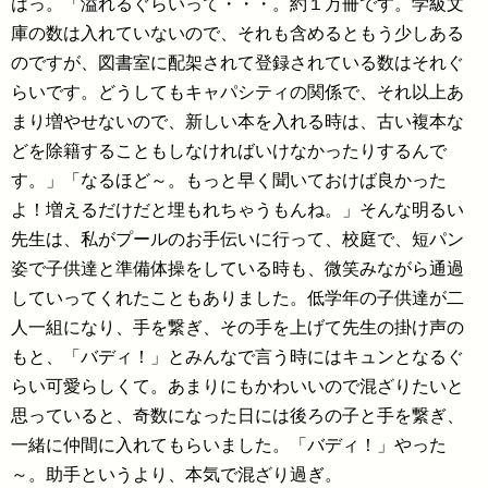
はっ。「溢れるぐらいって・・・。約１万冊です。学級文
庫の数は入れていないので、それも含めるともう少しある
のですが、図書室に配架されて登録されている数はそれぐ
らいです。どうしてもキャパシティの関係で、それ以上あ
まり増やせないので、新しい本を入れる時は、古い複本な
どを除籍することもしなければいけなかったりするんで
す。」「なるほど～。もっと早く聞いておけば良かった
よ！増えるだけだと埋もれちゃうもんね。」そんな明るい
先生は、私がプールのお手伝いに行って、校庭で、短パン
姿で子供達と準備体操をしている時も、微笑みながら通過
していってくれたこともありました。低学年の子供達が二
人一組になり、手を繋ぎ、その手を上げて先生の掛け声の
もと、「バディ！」とみんなで言う時にはキュンとなるぐ
らい可愛らしくて。あまりにもかわいいので混ざりたいと
思っていると、奇数になった日には後ろの子と手を繋ぎ、
一緒に仲間に入れてもらいました。「バディ！」やった
～。助手というより、本気で混ざり過ぎ。