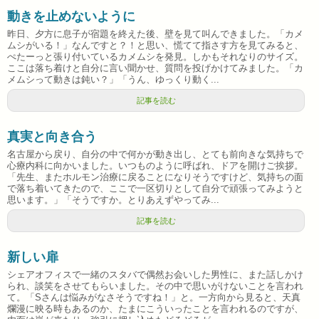
動きを止めないように
昨日、夕方に息子が宿題を終えた後、壁を見て叫んできました。「カメ
ムシがいる！」なんですと？！と思い、慌てて指さす方を見てみると、
ぺたーっと張り付いているカメムシを発見。しかもそれなりのサイズ。
ここは落ち着けと自分に言い聞かせ、質問を投げかけてみました。「カ
メムシって動きは鈍い？」「うん、ゆっくり動く...
記事を読む
真実と向き合う
名古屋から戻り、自分の中で何かが動き出し、とても前向きな気持ちで
心療内科に向かいました。いつものように呼ばれ、ドアを開けご挨拶。
「先生、またホルモン治療に戻ることになりそうですけど、気持ちの面
で落ち着いてきたので、ここで一区切りとして自分で頑張ってみようと
思います。」「そうですか。とりあえずやってみ...
記事を読む
新しい扉
シェアオフィスで一緒のスタバで偶然お会いした男性に、また話しかけ
られ、談笑をさせてもらいました。その中で思いがけないことを言われ
て。「Sさんは悩みがなさそうですね！」と。一方向から見ると、天真
爛漫に映る時もあるのか、たまにこういったことを言われるのですが、