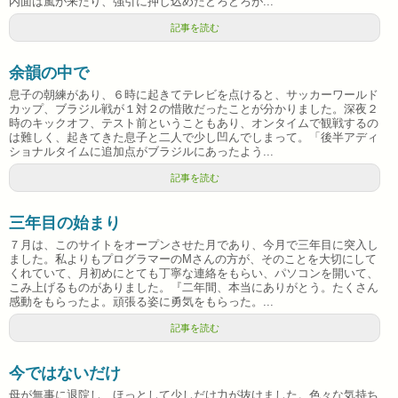
内面は嵐が来たり、強引に押し込めたどろどろが...
記事を読む
余韻の中で
息子の朝練があり、６時に起きてテレビを点けると、サッカーワールド
カップ、ブラジル戦が１対２の惜敗だったことが分かりました。深夜２
時のキックオフ、テスト前ということもあり、オンタイムで観戦するの
は難しく、起きてきた息子と二人で少し凹んでしまって。「後半アディ
ショナルタイムに追加点がブラジルにあったよう...
記事を読む
三年目の始まり
７月は、このサイトをオープンさせた月であり、今月で三年目に突入し
ました。私よりもプログラマーのMさんの方が、そのことを大切にして
くれていて、月初めにとても丁寧な連絡をもらい、パソコンを開いて、
こみ上げるものがありました。『二年間、本当にありがとう。たくさん
感動をもらったよ。頑張る姿に勇気をもらった。...
記事を読む
今ではないだけ
母が無事に退院し、ほっとして少しだけ力が抜けました。色々な気持ち