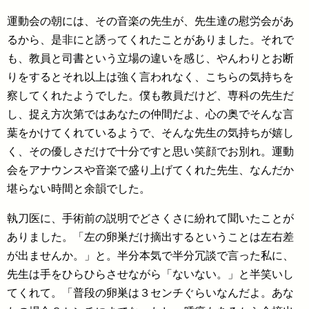
運動会の朝には、その音楽の先生が、先生達の慰労会があ
るから、是非にと誘ってくれたことがありました。それで
も、教員と司書という立場の違いを感じ、やんわりとお断
りをするとそれ以上は強く言われなく、こちらの気持ちを
察してくれたようでした。僕も教員だけど、専科の先生だ
し、捉え方次第ではあなたの仲間だよ、心の奥でそんな言
葉をかけてくれているようで、そんな先生の気持ちが嬉し
く、その優しさだけで十分ですと思い笑顔でお別れ。運動
会をアナウンスや音楽で盛り上げてくれた先生、なんだか
堪らない時間と余韻でした。
執刀医に、手術前の説明でどさくさに紛れて聞いたことが
ありました。「左の卵巣だけ摘出するということは左右差
が出ませんか。」と。半分本気で半分冗談で言った私に、
先生は手をひらひらさせながら「ないない。」と半笑いし
てくれて。「普段の卵巣は３センチぐらいなんだよ。あな