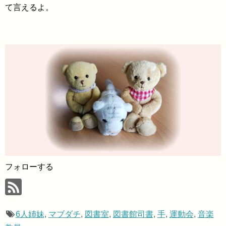
て言えるよ。
フォローする
6人姉妹
,
マブダチ
,
図書室
,
図書館司書
,
手
,
運動会
,
音楽