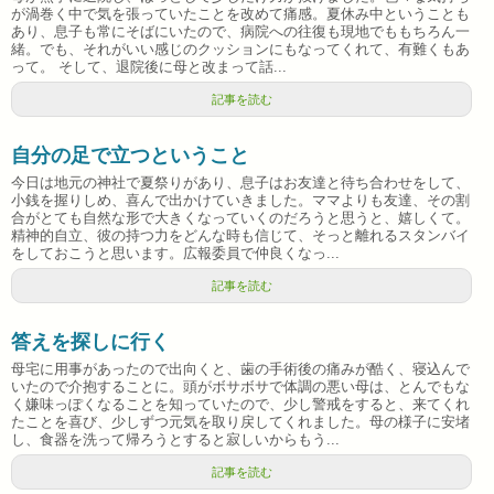
が渦巻く中で気を張っていたことを改めて痛感。夏休み中ということも
あり、息子も常にそばにいたので、病院への往復も現地でももちろん一
緒。でも、それがいい感じのクッションにもなってくれて、有難くもあ
って。 そして、退院後に母と改まって話...
記事を読む
自分の足で立つということ
今日は地元の神社で夏祭りがあり、息子はお友達と待ち合わせをして、
小銭を握りしめ、喜んで出かけていきました。ママよりも友達、その割
合がとても自然な形で大きくなっていくのだろうと思うと、嬉しくて。
精神的自立、彼の持つ力をどんな時も信じて、そっと離れるスタンバイ
をしておこうと思います。広報委員で仲良くなっ...
記事を読む
答えを探しに行く
母宅に用事があったので出向くと、歯の手術後の痛みが酷く、寝込んで
いたので介抱することに。頭がボサボサで体調の悪い母は、とんでもな
く嫌味っぽくなることを知っていたので、少し警戒をすると、来てくれ
たことを喜び、少しずつ元気を取り戻してくれました。母の様子に安堵
し、食器を洗って帰ろうとすると寂しいからもう...
記事を読む