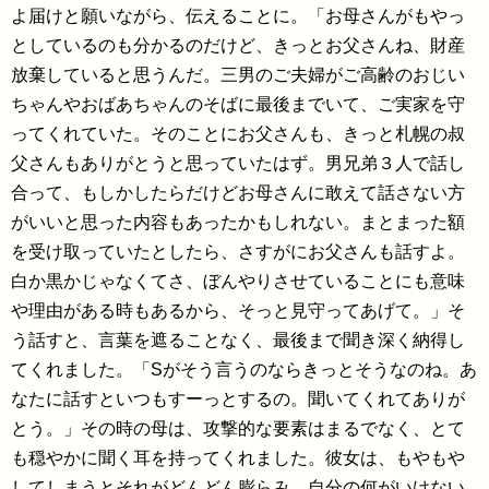
よ届けと願いながら、伝えることに。「お母さんがもやっ
としているのも分かるのだけど、きっとお父さんね、財産
放棄していると思うんだ。三男のご夫婦がご高齢のおじい
ちゃんやおばあちゃんのそばに最後までいて、ご実家を守
ってくれていた。そのことにお父さんも、きっと札幌の叔
父さんもありがとうと思っていたはず。男兄弟３人で話し
合って、もしかしたらだけどお母さんに敢えて話さない方
がいいと思った内容もあったかもしれない。まとまった額
を受け取っていたとしたら、さすがにお父さんも話すよ。
白か黒かじゃなくてさ、ぼんやりさせていることにも意味
や理由がある時もあるから、そっと見守ってあげて。」そ
う話すと、言葉を遮ることなく、最後まで聞き深く納得し
てくれました。「Sがそう言うのならきっとそうなのね。あ
なたに話すといつもすーっとするの。聞いてくれてありが
とう。」その時の母は、攻撃的な要素はまるでなく、とて
も穏やかに聞く耳を持ってくれました。彼女は、もやもや
してしまうとそれがどんどん膨らみ、自分の何がいけない