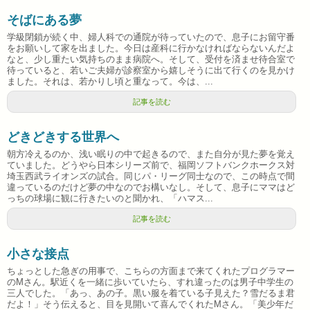
そばにある夢
学級閉鎖が続く中、婦人科での通院が待っていたので、息子にお留守番
をお願いして家を出ました。今日は産科に行かなければならないんだよ
なと、少し重たい気持ちのまま病院へ。そして、受付を済ませ待合室で
待っていると、若いご夫婦が診察室から嬉しそうに出て行くのを見かけ
ました。それは、若かりし頃と重なって。今は、...
記事を読む
どきどきする世界へ
朝方冷えるのか、浅い眠りの中で起きるので、また自分が見た夢を覚え
ていました。どうやら日本シリーズ前で、福岡ソフトバンクホークス対
埼玉西武ライオンズの試合。同じパ・リーグ同士なので、この時点で間
違っているのだけど夢の中なのでお構いなし。そして、息子にママはど
っちの球場に観に行きたいのと聞かれ、「ハマス...
記事を読む
小さな接点
ちょっとした急ぎの用事で、こちらの方面まで来てくれたプログラマー
のMさん。駅近くを一緒に歩いていたら、すれ違ったのは男子中学生の
三人でした。「あっ、あの子。黒い服を着ている子見えた？雪だるま君
だよ！」そう伝えると、目を見開いて喜んでくれたMさん。「美少年だ