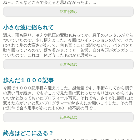
ね～。こんなところで会えると思わなかったよ。...
記事を読む
小さな波に揺られて
週末、雨も降り、冷えや気圧の変動もあってか、息子のメンタルがぐら
ついていたので、少し構えました。今回はハイテンションの方で、それ
はそれで別の大変さがあって。何も言うことは聞かないし、バタバタと
動き回っているので、落ち着かせようと一苦労。自分も頭がガンガンし
ていたので、これは一体どうしたものかと思考を...
記事を読む
歩んだ１０００記事
今回で１０００記事目を迎えました。感無量です。手術をしてから調子
の悪い日が続き、でもそこまで見た目は変わったつもりはないからまあ
いいかと放っておいたプロフィール写真。それでも、さすがに節目には
変えた方がいいと思いプログラマーのMさんにお願いしました。その日
は別件で会う用事があったものの、絶不調の日で...
記事を読む
終点はどこにある？