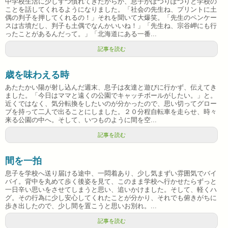
中学校生活に少しずつ慣れてきたからか、息子がぽつりぽつりと学校の
ことを話してくれるようになりました。「社会の先生ね、プリントに土
偶の判子を押してくれるの！」それを聞いて大爆笑。「先生のペンケー
スは古墳だし、判子も土偶でなんかいいね！」「先生ね、宗谷岬にも行
ったことがあるんだって。」「北海道にある一番...
記事を読む
歳を味わえる時
あたたかい陽が射し込んだ週末、息子は友達と遊びに行かず、伝えてき
ました。「今日はママと遠くの公園でキャッチボールがしたい。」と。
近くではなく、気分転換をしたいのが分かったので、思い切ってグロー
ブを持って二人で出ることにしました。２０分程自転車を走らせ、時々
来る公園の中へ。そして、いつものように間を空...
記事を読む
間を一拍
息子を学校へ送り届ける途中、一悶着あり、少し気まずい雰囲気でバイ
バイ。背中を丸めて歩く後姿を見て、このまま学校へ行かせたらずっと
一日辛い思いをさせてしまうと思い、追いかけました。そして、軽くハ
グ。その行為に少し安心してくれたことが分かり、それでも俯きがちに
歩き出したので、少し間を置こうと思いお別れ。...
記事を読む