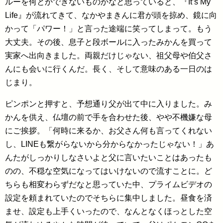
ルーを何とかできないものかなと思っていると、『It’s My
Life』が流れてきて、なかやまきんに君が頭を掠め、鏡に向
かって「パワー！」と言った途端に笑ってしまって。もう
大丈夫。その後、息子と段ボールに入ったみかんを買って
実家へ出向きました。両親だけじゃない、祖父母や伯父さ
んにも会いに行くんだ。長く、そして意味のある一日のは
じまり。
ピンポンと押すと、予想通り父が出て中に入りました。み
かんを供え、仏壇の前で手を合わせた後、やや不機嫌な母
にご挨拶。「何時に来るか、お父さん何も言ってくれない
し、LINEも繋がらないから分からなかったじゃない！」あ
んたがしっかりしなさいよと父に言いたいことはあったも
のの、不穏な空気になってはいけないので流すことに。ど
ちらも相変わらずだなと思っていた中、プライムビデオの
設定を頼まれていたのでそちらに集中しました。昼食を済
ませ、設定も上手くいったので、なんとなくほっとした空