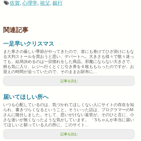
佐賀
,
心理学
,
祖父
,
銀行
関連記事
一足早いクリスマス
また寒さの厳しい季節がやってきたので、首にも巻けてひざ掛けにもな
る大判ストールを買おうと思い、デパートへ。大きさも様々で散々迷っ
ても、結局決めるのは一目惚れをした商品。邪魔にならない大きさで、
柄も気に入り、レジへ行くとくじ引き券を６枚ももらったのですが、お
迎えの時間が迫っていたので、そのままお財布に...
記事を読む
届いてほしい所へ
いつも心配しているのは、気づかれてほしくない人にサイトの存在を知
られ、書きづらくなるということ。そういった話は、プログラマーのM
さんに随分しました。そして、思いがけない返答が。そのひと言に、小
さな迷いが無くなったような気がしています。 「Sちゃんが本当に届い
てほしいと願っている人の所に、このサイト...
記事を読む