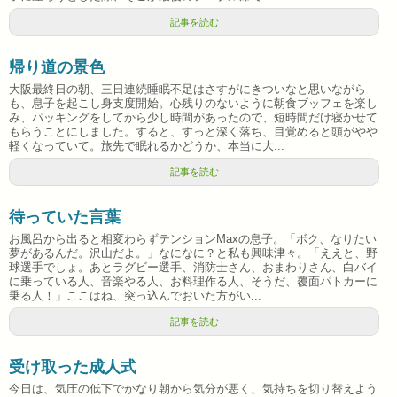
記事を読む
帰り道の景色
大阪最終日の朝、三日連続睡眠不足はさすがにきついなと思いながら
も、息子を起こし身支度開始。心残りのないように朝食ブッフェを楽し
み、パッキングをしてから少し時間があったので、短時間だけ寝かせて
もらうことにしました。すると、すっと深く落ち、目覚めると頭がやや
軽くなっていて。旅先で眠れるかどうか、本当に大...
記事を読む
待っていた言葉
お風呂から出ると相変わらずテンションMaxの息子。「ボク、なりたい
夢があるんだ。沢山だよ。」なになに？と私も興味津々。「ええと、野
球選手でしょ。あとラグビー選手、消防士さん、おまわりさん、白バイ
に乗っている人、音楽やる人、お料理作る人、そうだ、覆面パトカーに
乗る人！」ここはね、突っ込んでおいた方がい...
記事を読む
受け取った成人式
今日は、気圧の低下でかなり朝から気分が悪く、気持ちを切り替えよう