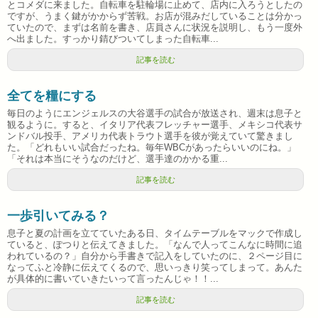
とコメダに来ました。自転車を駐輪場に止めて、店内に入ろうとしたの
ですが、うまく鍵がかからず苦戦。お店が混みだしていることは分かっ
ていたので、まずは名前を書き、店員さんに状況を説明し、もう一度外
へ出ました。すっかり錆びついてしまった自転車...
記事を読む
全てを糧にする
毎日のようにエンジェルスの大谷選手の試合が放送され、週末は息子と
観るように。すると、イタリア代表フレッチャー選手、メキシコ代表サ
ンドバル投手、アメリカ代表トラウト選手を彼が覚えていて驚きまし
た。「どれもいい試合だったね。毎年WBCがあったらいいのにね。」
「それは本当にそうなのだけど、選手達のかかる重...
記事を読む
一歩引いてみる？
息子と夏の計画を立てていたある日、タイムテーブルをマックで作成し
ていると、ぽつりと伝えてきました。「なんで人ってこんなに時間に追
われているの？」自分から手書きで記入をしていたのに、２ページ目に
なってふと冷静に伝えてくるので、思いっきり笑ってしまって。あんた
が具体的に書いていきたいって言ったんじゃ！！...
記事を読む