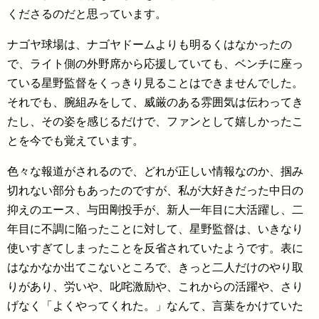
くださるのだと思っています。
ナゴヤ球場は、ナゴヤドームよりも明るくはなかったの
で、ライト側の外野席から応援していても、ベンチに座っ
ている星野監督をくっきり見ることはできませんでした。
それでも、腕組みをして、威厳のある雰囲気は伝わってき
たし、その姿を感じるだけで、ファンとして嬉しかったこ
とを今でも覚えています。
色々な報道がされるので、どれが正しい情報なのか、掴み
切れない部分もあったのですが、私が大好きだった中日の
抑えのエース、与田剛投手が、新人一年目に大活躍し、二
年目に不調に陥ったことに対して、星野監督は、いきなり
使いすぎてしまったことを反省されていたようです。表に
はなかなか出てこないところで、きっと二人だけのやり取
りがあり、労いや、叱咤激励や、これからの活躍や、さり
げなく「よくやってくれた。」なんて、言葉をかけていた