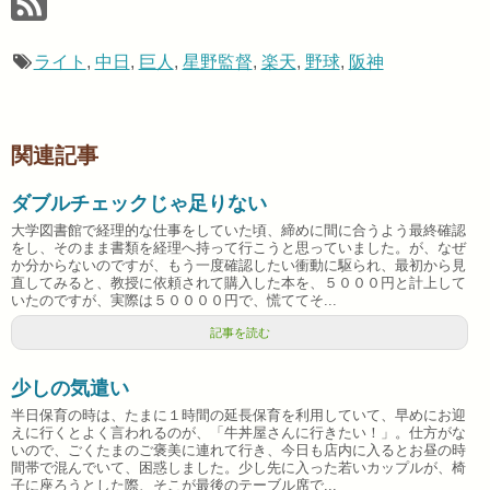
ライト
,
中日
,
巨人
,
星野監督
,
楽天
,
野球
,
阪神
関連記事
ダブルチェックじゃ足りない
大学図書館で経理的な仕事をしていた頃、締めに間に合うよう最終確認
をし、そのまま書類を経理へ持って行こうと思っていました。が、なぜ
か分からないのですが、もう一度確認したい衝動に駆られ、最初から見
直してみると、教授に依頼されて購入した本を、５０００円と計上して
いたのですが、実際は５００００円で、慌ててそ...
記事を読む
少しの気遣い
半日保育の時は、たまに１時間の延長保育を利用していて、早めにお迎
えに行くとよく言われるのが、「牛丼屋さんに行きたい！」。仕方がな
いので、ごくたまのご褒美に連れて行き、今日も店内に入るとお昼の時
間帯で混んでいて、困惑しました。少し先に入った若いカップルが、椅
子に座ろうとした際、そこが最後のテーブル席で...