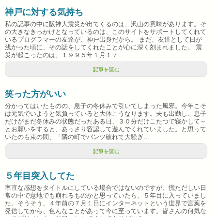
神戸に対する気持ち
私の記事の中に阪神大震災が出てくるのは、沢山の意味があります。そ
の大きなきっかけとなっているのは、このサイトをサポートしてくれて
いるプログラマーの友達が、神戸出身だから。 まだ、友達として日が
浅かった頃に、その話をしてくれたことが心に深く刻まれました。 震
災が起こったのは、１９９５年１月１７...
記事を読む
笑った方がいい
分かってはいたものの、息子の冬休みで引いてしまった風邪。今年こそ
は元気でいようと気負っていると大体こうなります。夫も出勤し、息子
だけがまだ冬休みの状態だったある日、３０分だけこたつで寝かして～
とお願いをすると、あっさり容認して遊んでくれていました。と思って
いたのも束の間、「隣の町でパンツ破れて大騒ぎ...
記事を読む
５年目突入してた
率直な感想をタイトルにしている場合ではないのですが、慌ただしい日
常の中で意地でも崩れるものかと思っていたら、５年目に入っていまし
た。そうそう、４年前の７月１日にインターネットという世界で言葉を
発信してから、色んなことがあって今に至っています。皆さんの何気な