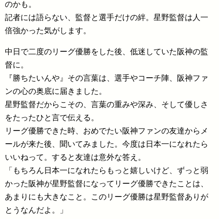
のかも。
記者には語らない、監督と選手だけの絆。星野監督は人一
倍強かった気がします。
中日で二度のリーグ優勝をした後、低迷していた阪神の監
督に。
『勝ちたいんや』その言葉は、選手やコーチ陣、阪神ファ
ンの心の奥底に届きました。
星野監督だからこその、言葉の重みや深み、そして優しさ
をたったひと言で伝える。
リーグ優勝できた時、おめでたい阪神ファンの友達からメ
ールが来た後、聞いてみました。今度は日本一になれたら
いいねって。すると友達は意外な答え。
「もちろん日本一になれたらもっと嬉しいけど、ずっと弱
かった阪神が星野監督になってリーグ優勝できたことは、
あまりにも大きなこと。このリーグ優勝は星野監督ありが
とうなんだよ。」