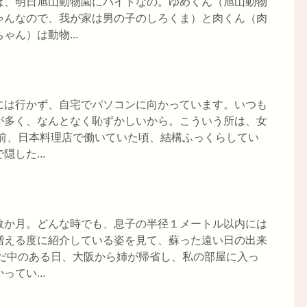
は、明日旭山動物園にバイトなの。ゆめくん（旭山動物
ゃんなので、我が家は男の子のしろくま）と肉くん（肉
ん）は動物...
には行かず、自宅でパソコンに向かっています。いつも
が多く、なんとなく恥ずかしいから。こういう所は、女
以前、日本料理店で働いていた頃、結構ふっくらしてい
した...
数か月。どんな時でも、息子の半径１メートル以内には
増える度に紹介している姿を見て、蘇った遠い日の出来
ただ中のある日、大阪から姉が帰省し、私の部屋に入っ
てい...