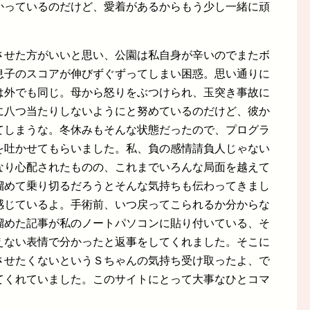
かっているのだけど、愛着があるからもう少し一緒に頑
させた方がいいと思い、公園は私自身が辛いのでまたボ
息子のスコアが伸びずぐずってしまい困惑。思い通りに
は外でも同じ。母から怒りをぶつけられ、玉突き事故に
に八つ当たりしないようにと努めているのだけど、彼か
てしまうな。冬休みもそんな状態だったので、プログラ
を吐かせてもらいました。私、負の感情請負人じゃない
なり心配されたものの、これまでいろんな局面を越えて
溜めて乗り切るだろうとそんな気持ちも伝わってきまし
感じているよ。手術前、いつ戻ってこられるか分からな
溜めた記事が私のノートパソコンに貼り付いている、そ
えない表情で分かったと返事をしてくれました。そこに
させたくないというＳちゃんの気持ち受け取ったよ、で
てくれていました。このサイトにとって大事なひとコマ