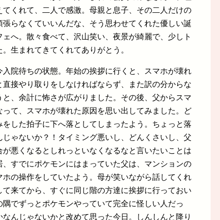
えてくれて、二人で感激。母親と息子、その二人だけの
頑張らなくていいんだな、そう思わせてくれた優しい誕
フェへ。散々食べて、沢山笑い、夜景が綺麗で、少しト
た。生まれてきてくれてありがとう。
今入院待ちの状態。年始の挨拶に行くと、スマホが壊れ
と直接やり取りをしなければならず、また訳の分からな
うと、余計に怖さが広がりました。その後、父からスマ
なって、スマホが壊れた原因を思い出してみました。ど
みをした拍子に下へ落としてしまったよう。ちょっと落
んじゃないか？！タイミング悪いし、どんくさいし、父
合が悪くなるとしれっといなくなるなと言いたいことは
居、すでにポケモンにはまっていた父は、マンションの
マホの操作をしていたよう。母が笑いながら話してくれ
して来てから、すぐに同じ階の方達に挨拶に行っておい
の隅でずっとポケモンやっていて完全に怪しい人だっ
かなんじゃないかと改めて思った今日。しんしんと降り