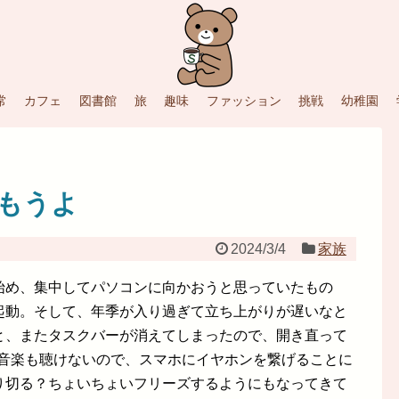
常
カフェ
図書館
旅
趣味
ファッション
挑戦
幼稚園
もうよ
2024/3/4
家族
始め、集中してパソコンに向かおうと思っていたもの
起動。そして、年季が入り過ぎて立ち上がりが遅いなと
と、またタスクバーが消えてしまったので、開き直って
。音楽も聴けないので、スマホにイヤホンを繋げることに
り切る？ちょいちょいフリーズするようにもなってきて