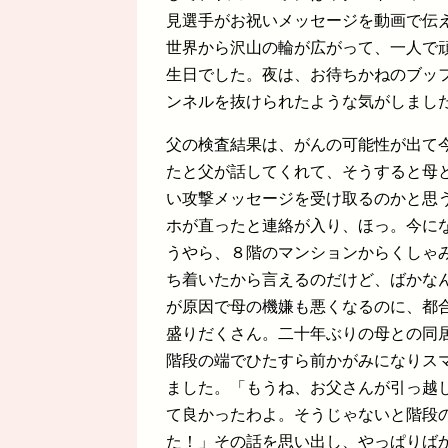
見選手がお祝いメッセージを動画で伝
世界から沢山の輪が広がって、一人で
生日でした。夜は、お待ちかねのブッ
ンネルを抜けられたような気がしまし
父の検査結果は、がんの可能性が出て
たと父が話してくれて、そうすると母
い攻撃メッセージを受け取るのかと思
ホが直ったと連絡が入り、ほっ。今に
うやら、８階のマンションからくしゃ
ち着いたから言えるのだけど、ばかな
が原因で母の機嫌も悪くなるのに、都
盛りだくさん。二十年ぶりの母との同
階段の端でひたすら前かがみになりス
ました。「もうね、お父さんが引っ越
て良かったわよ。そうじゃないと階段
た！」その話を思い出し、やっぱりば