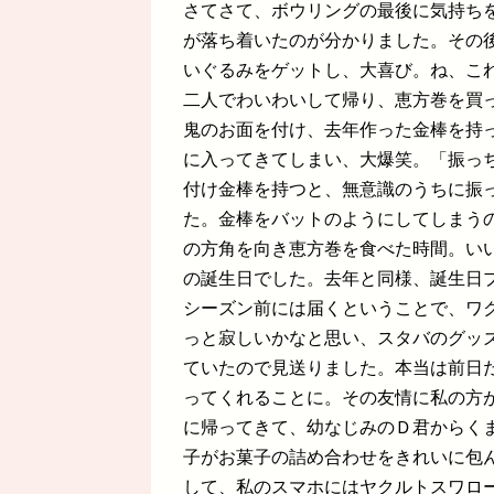
さてさて、ボウリングの最後に気持ち
が落ち着いたのが分かりました。その
いぐるみをゲットし、大喜び。ね、こ
二人でわいわいして帰り、恵方巻を買
鬼のお面を付け、去年作った金棒を持
に入ってきてしまい、大爆笑。「振っ
付け金棒を持つと、無意識のうちに振
た。金棒をバットのようにしてしまう
の方角を向き恵方巻を食べた時間。い
の誕生日でした。去年と同様、誕生日
シーズン前には届くということで、ワ
っと寂しいかなと思い、スタバのグッ
ていたので見送りました。本当は前日
ってくれることに。その友情に私の方
に帰ってきて、幼なじみのＤ君からく
子がお菓子の詰め合わせをきれいに包
して、私のスマホにはヤクルトスワロ