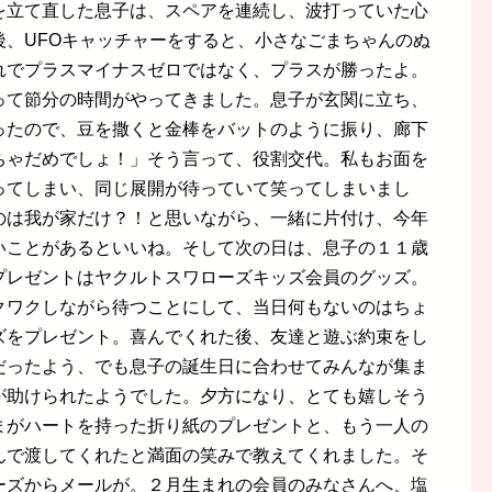
を立て直した息子は、スペアを連続し、波打っていた心
後、UFOキャッチャーをすると、小さなごまちゃんのぬ
れでプラスマイナスゼロではなく、プラスが勝ったよ。
って節分の時間がやってきました。息子が玄関に立ち、
ったので、豆を撒くと金棒をバットのように振り、廊下
ちゃだめでしょ！」そう言って、役割交代。私もお面を
ってしまい、同じ展開が待っていて笑ってしまいまし
のは我が家だけ？！と思いながら、一緒に片付け、今年
いことがあるといいね。そして次の日は、息子の１１歳
プレゼントはヤクルトスワローズキッズ会員のグッズ。
クワクしながら待つことにして、当日何もないのはちょ
ズをプレゼント。喜んでくれた後、友達と遊ぶ約束をし
だったよう、でも息子の誕生日に合わせてみんなが集ま
が助けられたようでした。夕方になり、とても嬉しそう
まがハートを持った折り紙のプレゼントと、もう一人の
んで渡してくれたと満面の笑みで教えてくれました。そ
ーズからメールが。２月生まれの会員のみなさんへ、塩