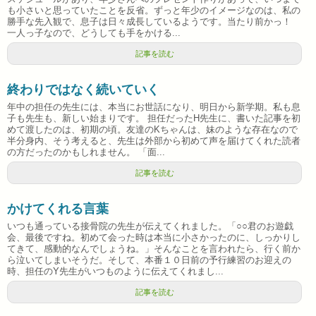
も小さいと思っていたことを反省。ずっと年少のイメージなのは、私の
勝手な先入観で、息子は日々成長しているようです。当たり前かっ！
一人っ子なので、どうしても手をかける...
記事を読む
終わりではなく続いていく
年中の担任の先生には、本当にお世話になり、明日から新学期。私も息
子も先生も、新しい始まりです。 担任だったH先生に、書いた記事を初
めて渡したのは、初期の頃。友達のKちゃんは、妹のような存在なので
半分身内、そう考えると、先生は外部から初めて声を届けてくれた読者
の方だったのかもしれません。 「面...
記事を読む
かけてくれる言葉
いつも通っている接骨院の先生が伝えてくれました。「○○君のお遊戯
会、最後ですね。初めて会った時は本当に小さかったのに、しっかりし
てきて、感動的なんでしょうね。」そんなことを言われたら、行く前か
ら泣いてしまいそうだ。そして、本番１０日前の予行練習のお迎えの
時、担任のY先生がいつものように伝えてくれまし...
記事を読む