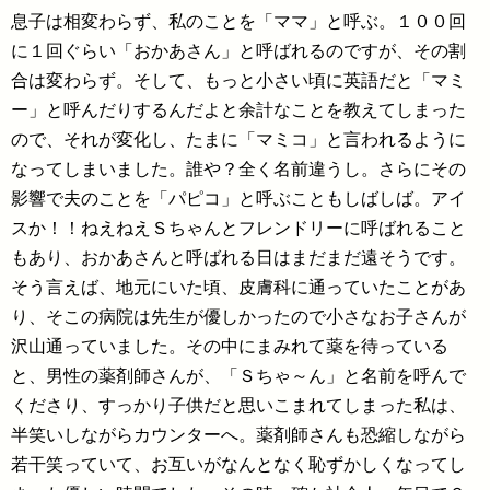
息子は相変わらず、私のことを「ママ」と呼ぶ。１００回
に１回ぐらい「おかあさん」と呼ばれるのですが、その割
合は変わらず。そして、もっと小さい頃に英語だと「マミ
ー」と呼んだりするんだよと余計なことを教えてしまった
ので、それが変化し、たまに「マミコ」と言われるように
なってしまいました。誰や？全く名前違うし。さらにその
影響で夫のことを「パピコ」と呼ぶこともしばしば。アイ
スか！！ねえねえＳちゃんとフレンドリーに呼ばれること
もあり、おかあさんと呼ばれる日はまだまだ遠そうです。
そう言えば、地元にいた頃、皮膚科に通っていたことがあ
り、そこの病院は先生が優しかったので小さなお子さんが
沢山通っていました。その中にまみれて薬を待っている
と、男性の薬剤師さんが、「Ｓちゃ～ん」と名前を呼んで
くださり、すっかり子供だと思いこまれてしまった私は、
半笑いしながらカウンターへ。薬剤師さんも恐縮しながら
若干笑っていて、お互いがなんとなく恥ずかしくなってし