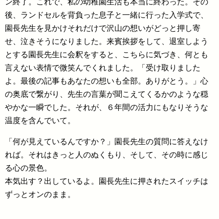
ン終了。これで、私の幼稚園生活も本当に終わった。その
後、ランドセルを背負った息子と一緒に行った入学式で、
園長先生を見かけそれだけで沢山の想いがどっと押し寄
せ、泣きそうになりました。来賓挨拶をして、退室しよう
とする園長先生に会釈をすると、こちらに気づき、何とも
言えない表情で微笑んでくれました。「受け取りました
よ。最後の記事もあなたの想いも全部。ありがとう。」心
の奥底で繋がり、先生の言葉が聞こえてくるかのような穏
やかな一瞬でした。それが、６年間の活力にもなりそうな
温度を含んでいて。
「何が見えているんですか？」園長先生の質問に答えなけ
れば。それはきっと人のぬくもり、そして、その時に感じ
る心の景色。
本気出す？出しているよ。園長先生に押されたスイッチは
ずっとオンのまま。