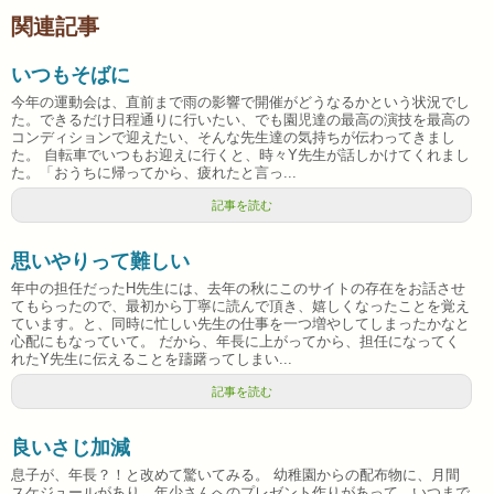
関連記事
いつもそばに
今年の運動会は、直前まで雨の影響で開催がどうなるかという状況でし
た。できるだけ日程通りに行いたい、でも園児達の最高の演技を最高の
コンディションで迎えたい、そんな先生達の気持ちが伝わってきまし
た。 自転車でいつもお迎えに行くと、時々Y先生が話しかけてくれまし
た。「おうちに帰ってから、疲れたと言っ...
記事を読む
思いやりって難しい
年中の担任だったH先生には、去年の秋にこのサイトの存在をお話させ
てもらったので、最初から丁寧に読んで頂き、嬉しくなったことを覚え
ています。と、同時に忙しい先生の仕事を一つ増やしてしまったかなと
心配にもなっていて。 だから、年長に上がってから、担任になってく
れたY先生に伝えることを躊躇ってしまい...
記事を読む
良いさじ加減
息子が、年長？！と改めて驚いてみる。 幼稚園からの配布物に、月間
スケジュールがあり、年少さんへのプレゼント作りがあって、いつまで