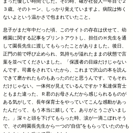
まった優しい時間でした。その時、確か社会人一年目で２
３歳。そのトーン、しっかり覚えていますよ。病院は怖く
ないよという温かさで包まれていたこと。
息子がまだ年中だった頃、このサイトの存在は伏せて、幼
稚園に関する記事をプリントアウトし、担任のＨ先生を通
して園長先生に渡してもらったことがありました。後日、
正門の前で呼び止められ、気持ちが溢れたままの状態で言
葉を並べてくださいました。「保護者の目線だけじゃない
んです。司書をされていたから、これまで沢山の本を読ん
できて磨かれたものもあったのだと思うんです。でもそれ
だけじゃない。一体何が見えているんですか？私達保育士
ともまた違った、Ｒ君のお母さんだから感じられるものが
ある気がして、長年保育士をやっていてこんな感動があっ
たんだって、もう本当に嬉しくて。ありがとうございまし
た。」深々と頭を下げてもらった時、涙が一滴こぼれそう
で、その時園長先生から一つの“自信”をもらっていたのかも