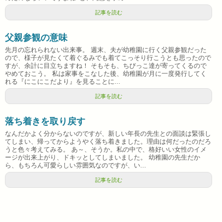
記事を読む
父親参観の意味
先月の忘れられない出来事。 週末、夫が幼稚園に行く父親参観だった
ので、様子が見たくて着ぐるみでも着てこっそり行こうとも思ったので
すが、余計に目立ちますね！ そもそも、ちびっこ達が寄ってくるので
やめておこう。 私は家事をこなした後、幼稚園が月に一度発行してく
れる『にこにこだより』を見ることに...
記事を読む
落ち着きを取り戻す
なんだかよく分からないのですが、新しい年長の先生との面談は緊張し
てしまい、帰ってからようやく落ち着きました。理由は何だったのだろ
うと色々考えてみる。 あ～、そうか。私の中で、格好いい女性のイメ
ージが出来上がり、ドキッとしてしまいました。 幼稚園の先生だか
ら、もちろん可愛らしい雰囲気なのですが、い...
記事を読む