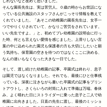
しれないなと改めて思いました。
そんな園長先生は、実は苦労人。０歳の時からお世話にな
っている公共施設のスタッフさんがこっそり情報を教えて
くれていました。「あそこの幼稚園の園長先生は、女手一
つでやりくりされていて、かなりご苦労をされています。
いい先生ですよ。」と。初めてプレ幼稚園の説明会に行っ
た時、何とも言えない愛情を感じました。上滑りしない言
葉の中に込められた園児も保護者の方も大切にしたいと願
う気持ち。保育園の空きを待つのではなくここに決める、
なんの迷いもなくなった大きな一日でした。
そして、渡し続けた幼稚園の記事。卒園式は終わり、息子
は園児ではなくなりました。それでも、最後にひと仕事残
っている。深夜に泣きながら書いた卒園式の記事をプリン
トアウトし、さくらいろの封筒に入れて準備は万端。春休
み、よく晴れた日にストライダーに乗った息子と二人で幼
稚園に出向きました。日直の先生に渡し、最後のミッショ