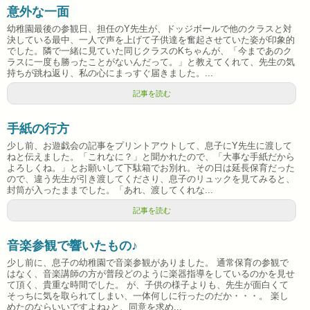
意外な一面
幼稚園最後の参観日、担任のY先生が、ドッジボールで他のクラスと対
決している最中、一人で声を上げて子供達を奮起させていた姿が印象的
でした。隣で一緒に見ていた同じクラスのKちゃんが、「今まであのク
ラスに一度も勝ったことがないんだって。」と教えてくれて、先生の気
持ちが跳ね返り、私の心にまっすぐ届きました。...
記事を読む
手紙の行方
少し前、お遊戯会の記事をプリントアウトして、息子にY先生に渡して
ねと伝えました。「これなに？」と聞かれたので、「大事な手紙だから
よろしくね。」とお願いして下駄箱でお別れ。その日は延長保育だった
ので、違う先生が引き渡してくださり、息子のリュックを見てみると、
封筒が入ったままでした。「あれ、渡してくれな...
記事を読む
音楽参観で響いたもの♪
少し前に、息子の幼稚園で音楽参観がありました。 通常保育の参観で
はなく、音楽講師の方が普段どのように楽器指導をしているのかを見せ
て頂く、貴重な時間でした。 が、子供の様子よりも、先生が面白くて
そっちに気を取られてしまい、一体何しに行ったのだか・・・。 楽し
めたのならいいですよね♪と、同意を求め...