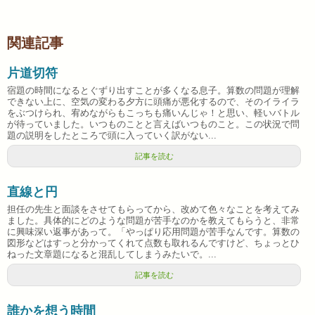
関連記事
片道切符
宿題の時間になるとぐずり出すことが多くなる息子。算数の問題が理解
できない上に、空気の変わる夕方に頭痛が悪化するので、そのイライラ
をぶつけられ、宥めながらもこっちも痛いんじゃ！と思い、軽いバトル
が待っていました。いつものことと言えばいつものこと。この状況で問
題の説明をしたところで頭に入っていく訳がない...
記事を読む
直線と円
担任の先生と面談をさせてもらってから、改めて色々なことを考えてみ
ました。具体的にどのような問題が苦手なのかを教えてもらうと、非常
に興味深い返事があって。「やっぱり応用問題が苦手なんです。算数の
図形などはすっと分かってくれて点数も取れるんですけど、ちょっとひ
ねった文章題になると混乱してしまうみたいで。...
記事を読む
誰かを想う時間