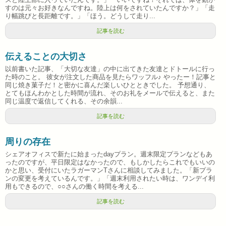
すのは元々お好きなんですね。陸上は何をされていたんですか？」「走
り幅跳びと長距離です。」「ほう。どうして走り...
記事を読む
伝えることの大切さ
以前書いた記事、「大切な友達」の中に出てきた友達とドトールに行っ
た時のこと。 彼女が注文した商品を見たらワッフル♪ やったー！記事と
同じ焼き菓子だ！と密かに喜んだ楽しいひとときでした。 予想通り、
とてもほんわかとした時間が流れ、そのお礼をメールで伝えると、また
同じ温度で返信してくれる、その余韻...
記事を読む
周りの存在
シェアオフィスで新たに始まったdayプラン。週末限定プランなどもあ
ったのですが、平日限定はなかったので、もしかしたらこれでもいいの
かと思い、受付にいたラガーマンTさんに相談してみました。「新プラ
ンの変更を考えているんです。」「週末利用されたい時は、ワンデイ利
用もできるので、○○さんの働く時間を考える...
記事を読む