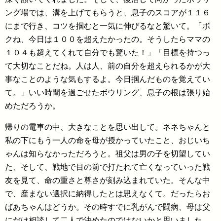
ング場では、溝を上げてもらうと、息子のスコアが１１６
にまで行き、コツを掴むと一気に伸びるなと驚いて。「ボ
クね、今日は１００を超えたかったの。そうしたらママの
１０４も超えてくれて自分でも驚いた！」「目標を持つっ
て大切なことだね。人は人、前の自分を超えられるかが大
事なことのような気もするよ。今日掴んだものを覚えてい
て。」いい時間を過ごせたボウリング、息子の根は張り始
めただろうか。
帰りの電車の中、大きなことを思い出して。ネネちゃんと
私の下にもう一人の命を母が授かっていたこと、おじいち
ゃんは知らなかっただろうと。祖父は男の子を切望してい
た、そして、戦地で目の前で打たれて亡くなっていった戦
友を見て、命の重さと尊さが刻み込まれていた。そんな中
で、産まない選択に納得したとは思えなくて。だったらお
ばあちゃんはどうか。その時すでに乳がんで闘病、母は父
にだけ相談して二人で決めたのではないかと思いました。