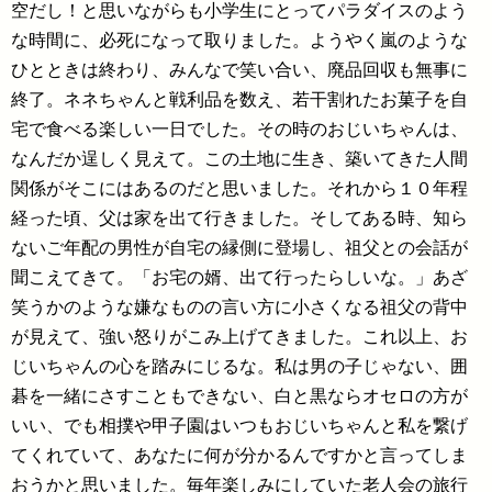
空だし！と思いながらも小学生にとってパラダイスのよう
な時間に、必死になって取りました。ようやく嵐のような
ひとときは終わり、みんなで笑い合い、廃品回収も無事に
終了。ネネちゃんと戦利品を数え、若干割れたお菓子を自
宅で食べる楽しい一日でした。その時のおじいちゃんは、
なんだか逞しく見えて。この土地に生き、築いてきた人間
関係がそこにはあるのだと思いました。それから１０年程
経った頃、父は家を出て行きました。そしてある時、知ら
ないご年配の男性が自宅の縁側に登場し、祖父との会話が
聞こえてきて。「お宅の婿、出て行ったらしいな。」あざ
笑うかのような嫌なものの言い方に小さくなる祖父の背中
が見えて、強い怒りがこみ上げてきました。これ以上、お
じいちゃんの心を踏みにじるな。私は男の子じゃない、囲
碁を一緒にさすこともできない、白と黒ならオセロの方が
いい、でも相撲や甲子園はいつもおじいちゃんと私を繋げ
てくれていて、あなたに何が分かるんですかと言ってしま
おうかと思いました。毎年楽しみにしていた老人会の旅行