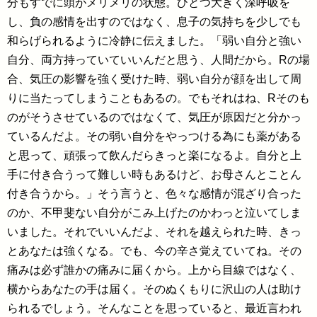
分もすでに頭がメリメリの状態。ひとつ大きく深呼吸を
し、負の感情を出すのではなく、息子の気持ちを少しでも
和らげられるように冷静に伝えました。「弱い自分と強い
自分、両方持っていていいんだと思う、人間だから。Rの場
合、気圧の影響を強く受けた時、弱い自分が顔を出して周
りに当たってしまうこともあるの。でもそれはね、Rそのも
のがそうさせているのではなくて、気圧が原因だと分かっ
ているんだよ。その弱い自分をやっつける為にも薬がある
と思って、頑張って飲んだらきっと楽になるよ。自分と上
手に付き合うって難しい時もあるけど、お母さんとことん
付き合うから。」そう言うと、色々な感情が混ざり合った
のか、不甲斐ない自分がこみ上げたのかわっと泣いてしま
いました。それでいいんだよ、それを越えられた時、きっ
とあなたは強くなる。でも、今の辛さ覚えていてね。その
痛みは必ず誰かの痛みに届くから。上から目線ではなく、
横からあなたの手は届く。そのぬくもりに沢山の人は助け
られるでしょう。そんなことを思っていると、最近言われ