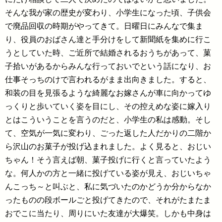
そんな我が家の歴史が変わり、小学生になった頃、子供会
で廃品回収の時期がやってきて。日曜日にみんなで集ま
り、役員のおばさん達と手分けをして新聞紙を集めに行こ
うとしていた時、ご近所で結婚されるおうちがあって、菓
子拾いがあるからみんな行っておいでという話になり、お
仕事そっちのけで言われるがまま出向きました。すると、
和装の目を見張るような綺麗なお嫁さんが車に向かってゆ
っくりと歩いていく姿を目にし、その控えめな姿に嫁入り
とはこういうことを言うのだと、小学生の私は感動。そし
て、空気が一気に変わり、ごった返した人だかりの二階か
ら沢山のお菓子が投げ込まれました。よく見ると、おじい
ちゃん！そう言えば朝、菓子投げに行くと言っていたよう
な。何人かの方と一緒に投げている姿が見え、おじいちゃ
んこっち～と叫ぶと、私に気づいたのかどうか分からなか
ったものの段ボールごと投げてきたので、それがたまたま
おでこに当たり、周りにいた友達が大爆笑。しかも中身は