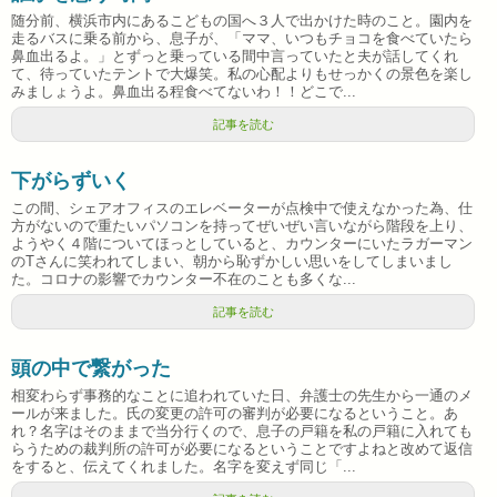
随分前、横浜市内にあるこどもの国へ３人で出かけた時のこと。園内を
走るバスに乗る前から、息子が、「ママ、いつもチョコを食べていたら
鼻血出るよ。」とずっと乗っている間中言っていたと夫が話してくれ
て、待っていたテントで大爆笑。私の心配よりもせっかくの景色を楽し
みましょうよ。鼻血出る程食べてないわ！！どこで...
記事を読む
下がらずいく
この間、シェアオフィスのエレベーターが点検中で使えなかった為、仕
方がないので重たいパソコンを持ってぜいぜい言いながら階段を上り、
ようやく４階についてほっとしていると、カウンターにいたラガーマン
のTさんに笑われてしまい、朝から恥ずかしい思いをしてしまいまし
た。コロナの影響でカウンター不在のことも多くな...
記事を読む
頭の中で繋がった
相変わらず事務的なことに追われていた日、弁護士の先生から一通のメ
ールが来ました。氏の変更の許可の審判が必要になるということ。あ
れ？名字はそのままで当分行くので、息子の戸籍を私の戸籍に入れても
らうための裁判所の許可が必要になるということですよねと改めて返信
をすると、伝えてくれました。名字を変えず同じ「...