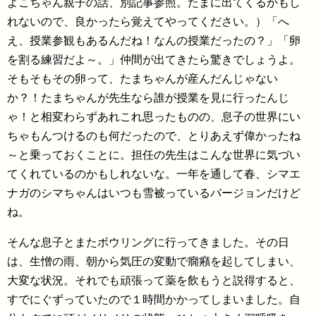
よこちゃん親子の話、別記事参照。たまに出てくるかもし
れないので、良かったら覚えてやってください。）「へ
え、授業参観もあるんだね！なんの授業だったの？」「卵
を割る練習だよ～。」仲間が出てきたら驚きでしょうよ。
そもそもその卵って、たまちゃんが産んだんじゃない
か？！たまちゃんが先生なら誰が授業を見に行ったんじ
ゃ！と相変わらずあれこれ思ったものの、息子の世界にい
ちゃもんつけるのも何だったので、とりあえず偉かったね
～と乗っておくことに。担任の先生はこんな世界に気づい
てくれているのかもしれないな。一年を通して春、シマエ
ナガのシマちゃんはいつも雪被っているバージョンだけど
ね。
そんな息子とまたボウリングに行ってきました。その日
は、生憎の雨、朝から気圧の変動で癇癪を起してしまい、
大変な状況。それでも頑張って薬を飲もうと説得すると、
すでにぐずっていたので１時間かかってしまいました。自