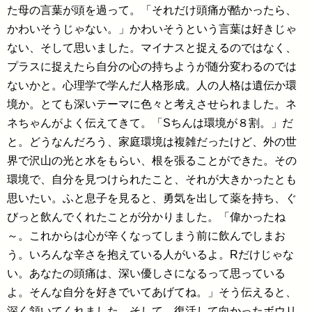
た母の言葉が頭を過って。「それだけ頭痛が酷かったら、
かわいそうじゃない。」かわいそうという言葉は好きじゃ
ない、そして思いました。マイナスと捉えるのではなく、
プラスに捉えたら自分の心の持ちようが随分変わるのでは
ないかと。心理学で学んだ人格形成。人の人格は遺伝か環
境か。とても深いテーマに色々と考えさせられました。ネ
ネちゃんがよく伝えてきて。「Sちんは環境が
８
割。」だ
と。どうなんだろう、家庭環境は複雑だったけど、外の世
界で沢山の光と水をもらい、根を張ることができた。その
環境で、自分を見つけられたこと、それが大きかったとも
思いたい。ふと息子を見ると、勇気を出して薬を持ち、ぐ
びっと飲んでくれたことが分かりました。「偉かったね
～。これからは心が辛くなってしまう前に飲んでしまお
う。いろんな辛さを抱えている人がいるよ。Rだけじゃな
い。あなたの頭痛は、深い優しさになるって思っている
よ。そんな自分を好きでいてあげてね。」そう伝えると、
深く頷いてくれました。そして、復活して向かったボウリ