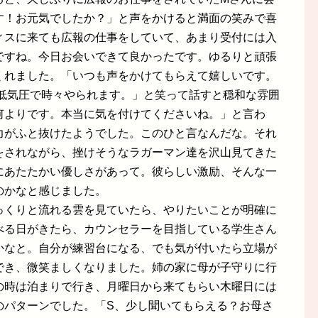
す！お元気でしたか？」と声をかけると満面の笑みで喜
ィスに来ても広報の仕事をしていて、あまり受付には入
ですね。今日お会いできて良かったです。ゆるりと頑張
くれました。「いつも声をかけてもらえて嬉しいです。
「低気圧で時々やられます。」と笑って話すと穏和な雰囲
何よりです。本当に気を付けてくださいね。」と言わ
力がふと抜けたようでした。このひと言なんだな。それ
をされながら、挫けそうなラガーマン達を沢山見てきた
にあたたかい優しさがあって。彼らしい激励、そんな一
のかなと感じました。
っくりと流れる雲を見ていたら、やりたいことが明確に
べる日がきたら、カウンセラーを目指している学生さん
かなと。自分が練習台になる、でも気が付いたら立場が
でき、微笑ましくなりました。姉の家に母が子守りに行
の時は泊まりで行き、月曜日から来てもらい木曜日には
のパターンでした。「S、少し聞いてもらえる？お母さ