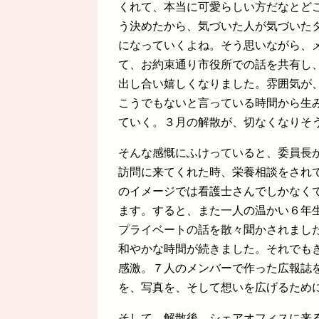
くれて、本当に可愛らしい方だなとどこ
う決めたから、気づいた人が気づいた
になっていくよね。そう思いながら、
て、お約束通り市役所での話を共有し
出し合い嬉しくなりました。雰囲気が
こうでもないと言っている時間から生
ていく。３月の解散が、切なくなりそ
そんな感慨にふけっていると、委員長
訪問に来てくれた時、栄養相談をされ
のイメージでは看護士さんでしかなく
ます。すると、また一人の温かい６年
プライベートの話を散々聞かされまし
和やかな時間が続きました。それでも
感激。７人のメンバーで作った広報誌
を、写真を、そして想いを広げるため
そして、解散後、シェアオフィスに来