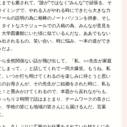
までも癒されて。“誰が”ではなく“みんな”で頑張る、そ
タイミングで、やれる人がやれる時にできたら大きな力
メールの説明の為に相棒のノートパソコンを持参。そし
、タイトなスケジュールでの入稿の為、みんなが意見を
、大学図書館にいた頃に似ているんだな。ああでもない
み出されるもの。笑い合い、時に悩み、一本の道ができ
うだよ。
から全然関係ない話が飛び出して。「私、○○先生が家庭
てしまって。」と話してくれて一同大爆笑。もうね、私
て。いつか打ち明けてくれるのを楽しみに待とうと思い
生のお母さんが、その先生がご結婚をされた時に、私も
た！と畳みかけてくれるので、本題から反れながらも、
きっちり２時間で話はまとまり、チームワークの良さに
を、学校の皆にも地域の皆さんにも届けるんだ。言葉
に。
ると、久しぶりに広報のお仕事をされていたMさんに会