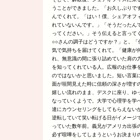
うことができました。「お久しぶりで
んでくれて。「はい！僕、シェアオフ
れていないんです。」「そうだったん
ってください。」そう伝えると言って
○○さんの調子はどうですか？」と。
気で気持ちを届けてくれて。「健康が
れ、無意識の間に張り詰めていた肩の
を知ってくれている人。広報のお仕事
のではないかと思いました。短い言葉
面が垣間見えた時に信頼の深さが増す
嬉しい流れのまま、デスクに座り、ゆ
なっていくようで。大学で心理学を学
達にカウンセリングをしてもらえない
逆転していて笑い転げる日がイメージ
っていた数年前。義兄がアメリカ出張
必ず喧嘩をしてしまうというお決まり