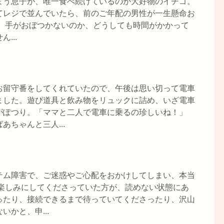
まう息子が、唯一食べ続けているのが大好物のイチゴ。
てレジで並んでいたら、前のご年配の男性が一生懸命お
。 手がおぼつかないのか、どうしても時間がかかって
...
お留守番をしてくれていたので、午後は思い切って電車
ました。遊び道具と飲み物をリュックに詰め、いざ電車
がぽつり。「ママと二人で電車に乗るの珍しいね！」
ちゃんと三人...
テム障害で、ご迷惑やご心配をおかけしてしまい、本当
、楽しみにしてくださっていた方が、読めない状態にあ
ったり、接続できるまで待っていてくださったり、沢山
かと、申...