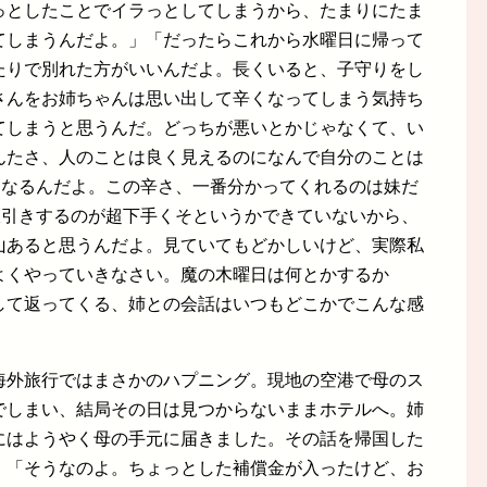
っとしたことでイラっとしてしまうから、たまりにたま
てしまうんだよ。」「だったらこれから水曜日に帰って
たりで別れた方がいいんだよ。長くいると、子守りをし
さんをお姉ちゃんは思い出して辛くなってしまう気持ち
てしまうと思うんだ。どっちが悪いとかじゃなくて、い
んたさ、人のことは良く見えるのになんで自分のことは
になるんだよ。この辛さ、一番分かってくれるのは妹だ
線引きするのが超下手くそというかできていないから、
山あると思うんだよ。見ていてもどかしいけど、実際私
よくやっていきなさい。魔の木曜日は何とかするか
して返ってくる、姉との会話はいつもどこかでこんな感
海外旅行ではまさかのハプニング。現地の空港で母のス
でしまい、結局その日は見つからないままホテルへ。姉
にはようやく母の手元に届きました。その話を帰国した
」「そうなのよ。ちょっとした補償金が入ったけど、お