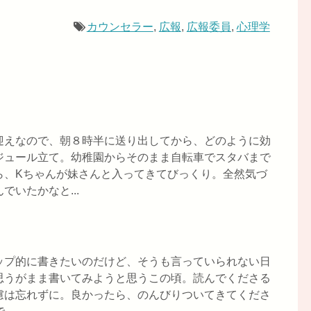
カウンセラー
,
広報
,
広報委員
,
心理学
迎えなので、朝８時半に送り出してから、どのように効
ジュール立て。幼稚園からそのまま自転車でスタバまで
ら、Kちゃんが妹さんと入ってきてびっくり。全然気づ
いたかなと...
ップ的に書きたいのだけど、そうも言っていられない日
思うがまま書いてみようと思うこの頃。読んでくださる
慮は忘れずに。良かったら、のんびりついてきてくださ