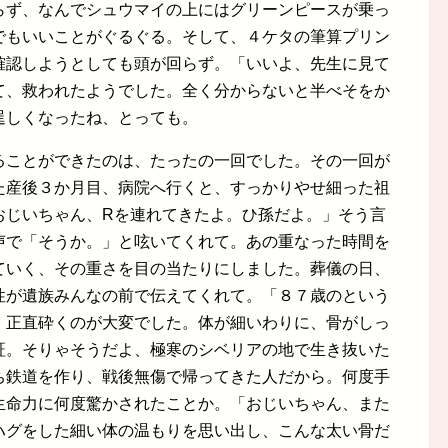
らず、なんでシュウマイの上にはグリーンピースが乗っ
でもいいことがぐるぐる。そして、４ケタの筆算プリン
確認しようとしても頭が回らず。「いいよ、先生に見て
て、救われたようでした。全く分からないと半べそをか
逞しくなったね、とっても。
ることができたのは、たったの一回でした。その一回が
た産後３か月目、病院へ行くと、すっかりやせ細った祖
おじいちゃん、Rを連れてきたよ。ひ孫だよ。」そう言
声で「そうか。」と呟いてくれて。あの重なった時間を
ていく、その重さを目の当たりにしました。葬儀の日、
性が遺族みんなの前で伝えてくれて。「８７歳のという
、正直砕くのが大変でした。体が細いわりに、骨がしっ
証。そりゃそうだよ、極寒のシベリアの地で生き抜いた
ち鉄道を作り、戦後無傷で帰ってきた人だから。何度手
生命力に何度驚かされたことか。「おじいちゃん、また
ハグをした細い体の温もりを思い出し、こんな太い骨だ