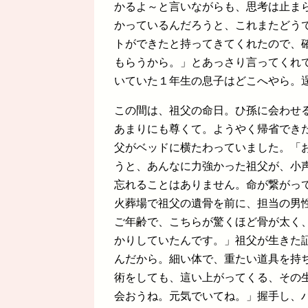
かるよ～と言いながらも、思考は止ま
かっているんだろうと、これまたどう
トができたと持ってきてくれたので、
もらうから。」とあっさり言ってくれ
いていた１年生の息子はどこへやら。
この間は、祖父の命日。ひ孫に会わせ
あまりにも尊くて。ようやく帰省でき
父がベッドに横たわっていました。「
うと、あんなに力強かった祖父が、小
忘れることはありません。命が繋がっ
火葬場で祖父の遺骨を前に、担当の男
ご年齢で、こちらが驚くほど骨が太く
かりしていたんです。」祖父が生きた
んだから。細い体で、重たい道具を持
術をしても、這い上がってくる、その
会おうね。元気でいてね。」握手し、