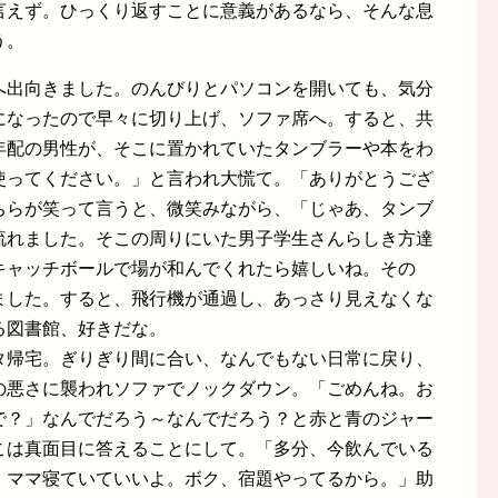
言えず。ひっくり返すことに意義があるなら、そんな息
う。
へ出向きました。のんびりとパソコンを開いても、気分
になったので早々に切り上げ、ソファ席へ。すると、共
年配の男性が、そこに置かれていたタンブラーや本をわ
使ってください。」と言われ大慌て。「ありがとうござ
ちらが笑って言うと、微笑みながら、「じゃあ、タンブ
流れました。そこの周りにいた男子学生さんらしき方達
キャッチボールで場が和んでくれたら嬉しいね。その
ました。すると、飛行機が通過し、あっさり見えなくな
る図書館、好きだな。
タ帰宅。ぎりぎり間に合い、なんでもない日常に戻り、
の悪さに襲われソファでノックダウン。「ごめんね。お
で？」なんでだろう～なんでだろう？と赤と青のジャー
こは真面目に答えることにして。「多分、今飲んでいる
。ママ寝ていていいよ。ボク、宿題やってるから。」助