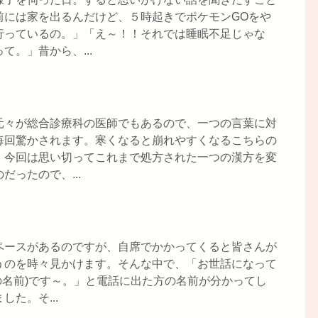
前には家を出るんだけど、５時起きでポケモンGOをや
行っているの。」「え～！！それでは睡眠不足じゃな
。」昔から、...
元々が総合診療科の医師でもあるので、一つの言葉に対
毎回驚かされます。寒くなると崩れやすくなるこちらの
、今回は思い切ってこれまで処方された一つの漢方を変
ったので、...
ペースがあるのですが、自席でかかってくると皆さんが
うのを時々見かけます。そんな中で、「お世話になって
人の名前)です～。」と電話に出た方の名前が分かってし
た。そ...