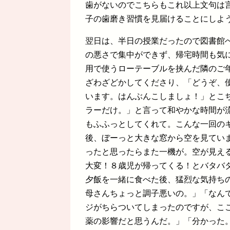
歯がないのでこちらもこれ以上文句は
子の歯磨き習慣を見届けることにしよ
翌日は、半日の授業だったので図書館
の悪さで集中ができず、帰宅時間も気
用で使うローテーブルを挟んだ隣のご
ざわざどかしてくださり、「どうぞ、
います。はんぶんこしましょ！」とこ
ラーだけ。」と言って和やかな時間が
もふふっとしてくれて。こんな一回の
後、ぼーっと大きな窓から空を見てい
ったと思ったらまた一機が。空が見え
大変！８歳児が帰ってくる！とバタバ
夕飯を一緒に食べた後、猛烈な気持ち
母さんちょっと調子悪いの。」「なん
ジがちらついてしまったのですが、こ
薬の影響だと思うんだ。」「分かった