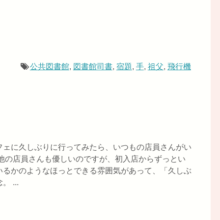
公共図書館
,
図書館司書
,
宿題
,
手
,
祖父
,
飛行機
フェに久しぶりに行ってみたら、いつもの店員さんがい
 他の店員さんも優しいのですが、初入店からずっとい
いるかのようなほっとできる雰囲気があって、「久しぶ
...