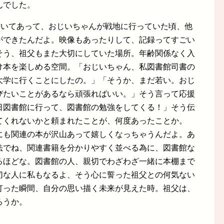
んでした。
書いてあって、おじいちゃんが戦地に行っていた頃、他
ができたんだよ。映像もあったりして、記録ってすごい
そう、祖父もまた大切にしていた場所。年齢関係なく入
け本を楽しめる空間。「おじいちゃん、私図書館司書の
大学に行くことにしたの。」「そうか、まだ若い。おじ
びたいことがあるなら頑張ればいい。」そう言って応援
日図書館に行って、図書館の勉強をしてくる！」そう伝
てくれないかと頼まれたことが、何度あったことか。
にも関連の本が沢山あって嬉しくなっちゃうんだよ。あ
法でね、関連書籍を分かりやすく並べる為に、図書館な
るほどな。図書館の人、親切でわざわざ一緒に本棚まで
切な人に私もなるよ、そう心に誓った祖父との何気ない
灯った瞬間、自分の思い描く未来が見えた時。祖父は、
ろうか。