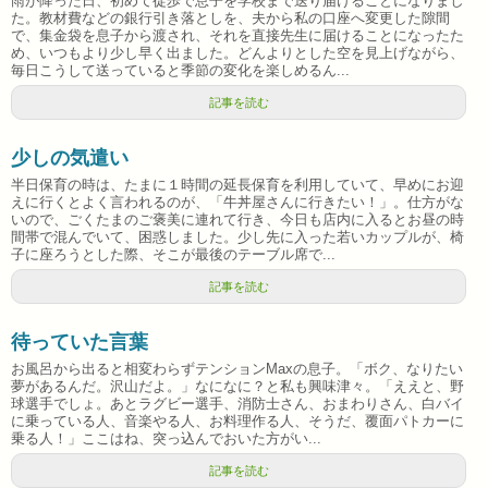
雨が降った日、初めて徒歩で息子を学校まで送り届けることになりまし
た。教材費などの銀行引き落としを、夫から私の口座へ変更した隙間
で、集金袋を息子から渡され、それを直接先生に届けることになったた
め、いつもより少し早く出ました。どんよりとした空を見上げながら、
毎日こうして送っていると季節の変化を楽しめるん...
記事を読む
少しの気遣い
半日保育の時は、たまに１時間の延長保育を利用していて、早めにお迎
えに行くとよく言われるのが、「牛丼屋さんに行きたい！」。仕方がな
いので、ごくたまのご褒美に連れて行き、今日も店内に入るとお昼の時
間帯で混んでいて、困惑しました。少し先に入った若いカップルが、椅
子に座ろうとした際、そこが最後のテーブル席で...
記事を読む
待っていた言葉
お風呂から出ると相変わらずテンションMaxの息子。「ボク、なりたい
夢があるんだ。沢山だよ。」なになに？と私も興味津々。「ええと、野
球選手でしょ。あとラグビー選手、消防士さん、おまわりさん、白バイ
に乗っている人、音楽やる人、お料理作る人、そうだ、覆面パトカーに
乗る人！」ここはね、突っ込んでおいた方がい...
記事を読む