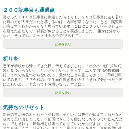
２００記事目も通過点
長かった！１００記事目に到達した時よりも、２００記事目に辿り着い
た時の方が大変だったと感じるのは、内容が濃くなったことと、閲覧数
が増えてくれたからかなと思っています。１日に１０００ページビュー
を超えたあたりで、背筋が伸びることを実感しました。 誰かは分から
ない、それでも、ネット社会の中で“見られて...
記事を読む
祈りを
息子が学校から帰ってきた日、伝えてきました。「ボクのつば九郎の手
袋が見つからない。」と。おかしいねと言って、二人で自宅の捜索開
始。それでも見つからないので、意外なことを言ってきて。「Siriに聞
いてみる！」？？令和の小学生面白過ぎるやろ！「それで分かったら逆
にこわいよ。」と言ってもお構いなし。本当に...
記事を読む
気持ちのリセット
新宿の主治医の所へ行った少し前、そういえば先生が伝えてくれたなと
改めて思い出しました。「前回はぎっくり腰になっちゃっていたんだよ
ね。でもそれは、掃除機を頑張ってかけていたからだよぉ。」と。どこ
までも優しくて、ほんわかしました。電子カルテを見て、原因を思い出