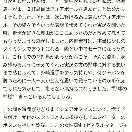
打かもしれませんね。」と。途中から観ていた私は、外崎
選手が１、２打席目はフォアボールを選んだことは分かり
ませんでした。それは、次に繋げる為に選んだフォアボー
ル。その姿をそういった表現で伝えてくれた実況を聞いた
時、野球が好きな理由がここにあったのだと改めて教えて
もらったような気がしました。内野安打は、本当に少しの
タイミングでアウトになる。際どい中でセーフになったの
は、これまでの２打席があったからこそ。そんな姿を、噛
み締めるように伝えてくれた実況の方の野球に対する想い
まで感じられて、外崎選手を労う気持ちや、侍ジャパンが
勝つために一人一人がどんな思いで戦っているのかを伝え
てくれた気がして、堪らない気持ちになりました。“野球の
神様”、きっといるんでしょうね。
この間も時間ぎりぎりまでシェアオフィスにいて、慌てて
片付け、受付のスタッフさんに挨拶をしてエレベーターの
ボタンを押した途端、ここの女性GM（ゼネラルマネージャ