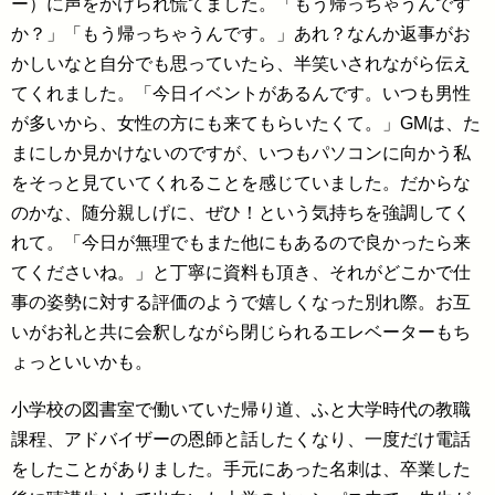
ー）に声をかけられ慌てました。「もう帰っちゃうんです
か？」「もう帰っちゃうんです。」あれ？なんか返事がお
かしいなと自分でも思っていたら、半笑いされながら伝え
てくれました。「今日イベントがあるんです。いつも男性
が多いから、女性の方にも来てもらいたくて。」GMは、た
まにしか見かけないのですが、いつもパソコンに向かう私
をそっと見ていてくれることを感じていました。だからな
のかな、随分親しげに、ぜひ！という気持ちを強調してく
れて。「今日が無理でもまた他にもあるので良かったら来
てくださいね。」と丁寧に資料も頂き、それがどこかで仕
事の姿勢に対する評価のようで嬉しくなった別れ際。お互
いがお礼と共に会釈しながら閉じられるエレベーターもち
ょっといいかも。
小学校の図書室で働いていた帰り道、ふと大学時代の教職
課程、アドバイザーの恩師と話したくなり、一度だけ電話
をしたことがありました。手元にあった名刺は、卒業した