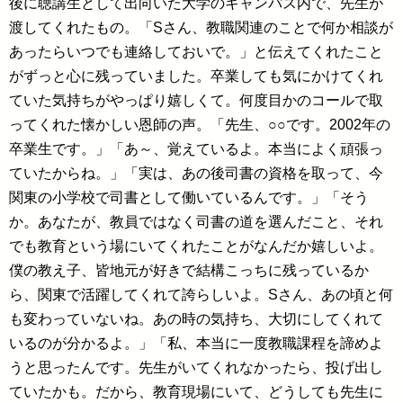
後に聴講生として出向いた大学のキャンパス内で、先生が
渡してくれたもの。「Sさん、教職関連のことで何か相談が
あったらいつでも連絡しておいで。」と伝えてくれたこと
がずっと心に残っていました。卒業しても気にかけてくれ
ていた気持ちがやっぱり嬉しくて。何度目かのコールで取
ってくれた懐かしい恩師の声。「先生、○○です。2002年の
卒業生です。」「あ～、覚えているよ。本当によく頑張っ
ていたからね。」「実は、あの後司書の資格を取って、今
関東の小学校で司書として働いているんです。」「そう
か。あなたが、教員ではなく司書の道を選んだこと、それ
でも教育という場にいてくれたことがなんだか嬉しいよ。
僕の教え子、皆地元が好きで結構こっちに残っているか
ら、関東で活躍してくれて誇らしいよ。Sさん、あの頃と何
も変わっていないね。あの時の気持ち、大切にしてくれて
いるのが分かるよ。」「私、本当に一度教職課程を諦めよ
うと思ったんです。先生がいてくれなかったら、投げ出し
ていたかも。だから、教育現場にいて、どうしても先生に