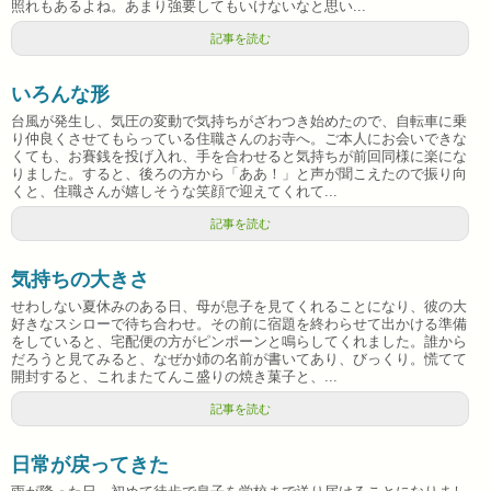
照れもあるよね。あまり強要してもいけないなと思い...
記事を読む
いろんな形
台風が発生し、気圧の変動で気持ちがざわつき始めたので、自転車に乗
り仲良くさせてもらっている住職さんのお寺へ。ご本人にお会いできな
くても、お賽銭を投げ入れ、手を合わせると気持ちが前回同様に楽にな
りました。すると、後ろの方から「ああ！」と声が聞こえたので振り向
くと、住職さんが嬉しそうな笑顔で迎えてくれて...
記事を読む
気持ちの大きさ
せわしない夏休みのある日、母が息子を見てくれることになり、彼の大
好きなスシローで待ち合わせ。その前に宿題を終わらせて出かける準備
をしていると、宅配便の方がピンポーンと鳴らしてくれました。誰から
だろうと見てみると、なぜか姉の名前が書いてあり、びっくり。慌てて
開封すると、これまたてんこ盛りの焼き菓子と、...
記事を読む
日常が戻ってきた