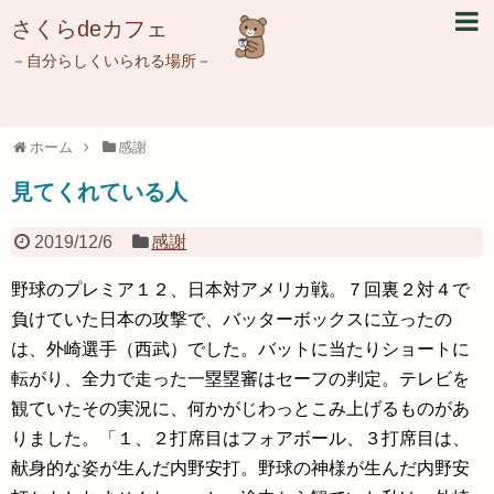
さくらdeカフェ
－自分らしくいられる場所－
ホーム
感謝
見てくれている人
2019/12/6
感謝
野球のプレミア１２、日本対アメリカ戦。７回裏２対４で
負けていた日本の攻撃で、バッターボックスに立ったの
は、外崎選手（西武）でした。バットに当たりショートに
転がり、全力で走った一塁塁審はセーフの判定。テレビを
観ていたその実況に、何かがじわっとこみ上げるものがあ
りました。「１、２打席目はフォアボール、３打席目は、
献身的な姿が生んだ内野安打。野球の神様が生んだ内野安