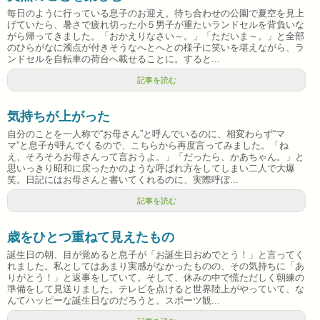
毎日のように行っている息子のお迎え。待ち合わせの公園で夏空を見上
げていたら、暑さで疲れ切った小５男子が重たいランドセルを背負いな
がら帰ってきました。「おかえりなさい～。」「ただいま～。」と全部
のひらがなに濁点が付きそうなへとへとの様子に笑いを堪えながら、ラ
ンドセルを自転車の荷台へ載せることに。すると...
記事を読む
気持ちが上がった
自分のことを一人称で“お母さん”と呼んでいるのに、相変わらず“マ
マ”と息子が呼んでくるので、こちらから再度言ってみました。「ね
え、そろそろお母さんって言おうよ。」「だったら、かあちゃん。」と
思いっきり昭和に戻ったかのような呼ばれ方をしてしまい二人で大爆
笑。日記にはお母さんと書いてくれるのに、実際呼ぼ...
記事を読む
歳をひとつ重ねて見えたもの
誕生日の朝、目が覚めると息子が「お誕生日おめでとう！」と言ってく
れました。私としてはあまり実感がなかったものの、その気持ちに「あ
りがとう！」と返事をしていて。そして、休みの中で慌ただしく朝練の
準備をして見送りました。テレビを点けると世界陸上がやっていて、な
んてハッピーな誕生日なのだろうと。スポーツ観...