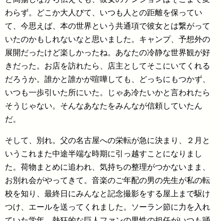
わらず。どこか大人びて、いつも人との距離を保ってい
て、今思えば、本の世界という共通項で彼女とは繋がって
いたのかもしれないなと思いました。キャンプ、予想外の
展開だったけど楽しかったね。あなたの冷静な世界観が好
きだった。お店を訪れたら、店主としてそこにいてくれる
だろうか。誰かと誰かが喧嘩しても、どっちにもつかず、
いつも一歩引いた所にいた。じゃあ冷たいかと言われたら
そうじゃない。そんなあなたをみんなが信頼していたん
だ。
そして、別れ。父の名古屋への栄転が急に決まり、２月と
いうこれまた中途半端な時期に引っ越すことになりまし
た。荷物まとめに追われ、気持ちの整理がつかないまま、
お別れ会がやってきて。音楽のご年配の男の先生が私の転
校を知り、最終日にみんなと記念撮影をする屋上まで駆け
つけ、エールを送ってくれました。ソーラン節に力を入れ
ていた学年、熱狂的な巨人ファンの男性の担任がいつも踊