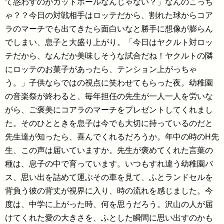
て惑わすのがカットボールなんじゃない？」なんのこっち
ゃ？？今日の対戦相手はロッテだから、割れた球からコア
ラのマーチでも出てきたら面白いなと勝手に想像が膨らん
でしまい、息子と大盛り上がり。「今日はヤクルト対ロッ
テだから、なんだか美味しそうな試合だね！ヤクルトの隣
にロッテのお菓子があったら、テンション上がっちゃ
う。」子供ならではの視点に笑わせてもらった夜。幼稚園
の音楽祭が終わると、毎年担任の先生が一人一人を労いな
がら、ご褒美にコアラのマーチをプレゼントしてくれまし
た。そのひとときを息子は今でも大切に持っているのだと
先生達が知ったら、喜んでくれるだろうか。年中の時のH先
生、この声は届いていますか。先生が褒めてくれた言葉の
種は、息子の中で育っています。いつもすれ違う幼稚園バ
ス、思い出を詰めて運ぶその車を見て、ふとランドセルを
背負う彼の背丈が視界に入り、時の流れを感じました。今
度は、中学に上がった時、何を思うだろう。沢山の人が届
けてくれた愛の大きさを、ふとした瞬間に思い出すのかも