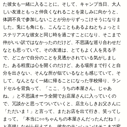
た彼女も一緒に入ることに。そして、キャンプ当日、大人
しい友達ともっと仲良くなれることを楽しみに向かうと、
体調不良で参加しないことが分かりずっこけそうになりま
した。兎にも角にも、こんなこともあるよねとちょっとミ
ステリアスな彼女と同じ時を過ごすことになり、そこまで
仲がいい訳ではなかったのだけど、不思議な巡り合わせだ
なとも思っていて。その友達は、とてもよく人を見る子
で、どこかで自分のことを見透かされている気がしまし
た。ある程度は心を開くのだけど、ある場所まで行くと自
分を出さない、そんな所が似ているなとも感じていて。そ
して、なんとなく一緒に帰ることになった学校帰り、ラン
ドセルを背負って、「ここ、うちの本屋さん。じゃあ
ね。」と不思議オーラ全開でお店屋さんに入っていくの
で、冗談かと思ってついていくと、店主らしきお父さんに
「ただいま！」と言って、またお店を出て行き、笑ってし
まって。「本当に○○ちゃんちの本屋さんだったんだね！」
と高揚しながら伝えても、彼女のテンションはそこまで変