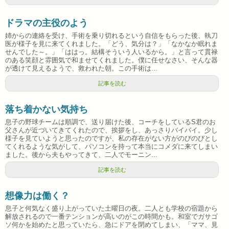
ドラマの主役のよう
姉からの連絡を受け、手術を乗り切れるという自信をもらった後、執刀
医が様子を見に来てくれました。「どう、気分は？」「なかなか眠れま
せんでした～。」「ははっ。結構そういう人いるから。」と言って貫禄
のある笑顔と雰囲気で和ませてくれました。僕に任せなさい、そんな器
が透けて見えるようで、救われた朝。この手術は...
記事を読む
落ち着かない気持ち
息子の野球チームは順調で、送り届けた後、コーチをしているS君のお
父さんが近づいてきてくれたので、挨拶をし、あっさりバイバイ。少し
様子を見ていようと思ったのですが、私の存在がない方がのびのびとし
てくれるような気がして、パソコンを持って本当にコメダに来てしまい
ました。後から夫もやってきて、二人でモーニン...
記事を読む
想像力は働く？
息子と何気なく盛り上がっていた土曜日の夜。二人とも学校の宿題から
解放されるので一番テンションが高いのがこの時間かも。和室でガサゴ
ソ何かを始めたと思っていたら、急にドアを閉めてしまい、「ママ、見