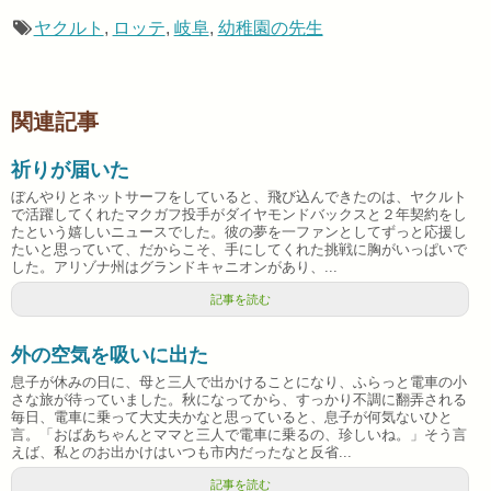
ヤクルト
,
ロッテ
,
岐阜
,
幼稚園の先生
関連記事
祈りが届いた
ぼんやりとネットサーフをしていると、飛び込んできたのは、ヤクルト
で活躍してくれたマクガフ投手がダイヤモンドバックスと２年契約をし
たという嬉しいニュースでした。彼の夢を一ファンとしてずっと応援し
たいと思っていて、だからこそ、手にしてくれた挑戦に胸がいっぱいで
した。アリゾナ州はグランドキャニオンがあり、...
記事を読む
外の空気を吸いに出た
息子が休みの日に、母と三人で出かけることになり、ふらっと電車の小
さな旅が待っていました。秋になってから、すっかり不調に翻弄される
毎日、電車に乗って大丈夫かなと思っていると、息子が何気ないひと
言。「おばあちゃんとママと三人で電車に乗るの、珍しいね。」そう言
えば、私とのお出かけはいつも市内だったなと反省...
記事を読む