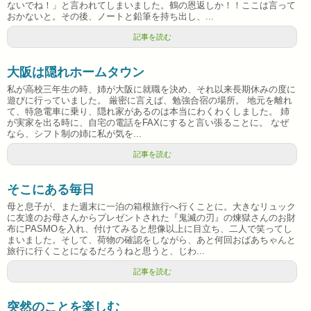
ないでね！」と言われてしまいました。鶴の恩返しか！！ここは言って
おかないと。その後、ノートと鉛筆を持ち出し、...
記事を読む
大阪は隠れホームタウン
私が高校三年生の時、姉が大阪に就職を決め、それ以来長期休みの度に
遊びに行っていました。 厳密に言えば、勉強合宿の場所。 地元を離れ
て、特急電車に乗り、隠れ家があるのは本当にわくわくしました。 姉
が実家を出る時に、自宅の電話をFAXにすると言い張ることに。 なぜ
なら、シフト制の姉に私が気を...
記事を読む
そこにある毎日
母と息子が、また週末に一泊の箱根旅行へ行くことに。大きなリュック
に友達のお母さんからプレゼントされた『鬼滅の刃』の煉獄さんのお財
布にPASMOを入れ、付けてみると想像以上に目立ち、二人で笑ってし
まいました。そして、荷物の確認をしながら、あと何回おばあちゃんと
旅行に行くことになるだろうねと思うと、じわ...
記事を読む
突然のことを楽しむ