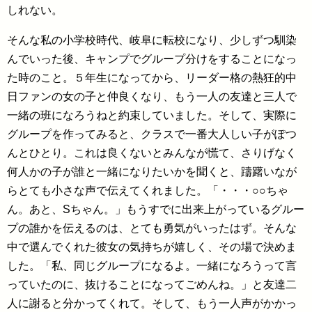
しれない。
そんな私の小学校時代、岐阜に転校になり、少しずつ馴染
んでいった後、キャンプでグループ分けをすることになっ
た時のこと。５年生になってから、リーダー格の熱狂的中
日ファンの女の子と仲良くなり、もう一人の友達と三人で
一緒の班になろうねと約束していました。そして、実際に
グループを作ってみると、クラスで一番大人しい子がぽつ
んとひとり。これは良くないとみんなが慌て、さりげなく
何人かの子が誰と一緒になりたいかを聞くと、躊躇いなが
らとても小さな声で伝えてくれました。「・・・○○ちゃ
ん。あと、Sちゃん。」もうすでに出来上がっているグルー
プの誰かを伝えるのは、とても勇気がいったはず。そんな
中で選んでくれた彼女の気持ちが嬉しく、その場で決めま
した。「私、同じグループになるよ。一緒になろうって言
っていたのに、抜けることになってごめんね。」と友達二
人に謝ると分かってくれて。そして、もう一人声がかかっ