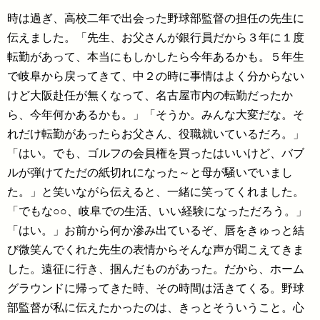
時は過ぎ、高校二年で出会った野球部監督の担任の先生に
伝えました。「先生、お父さんが銀行員だから３年に１度
転勤があって、本当にもしかしたら今年あるかも。５年生
で岐阜から戻ってきて、中２の時に事情はよく分からない
けど大阪赴任が無くなって、名古屋市内の転勤だったか
ら、今年何かあるかも。」「そうか。みんな大変だな。そ
れだけ転勤があったらお父さん、役職就いているだろ。」
「はい。でも、ゴルフの会員権を買ったはいいけど、バブ
ルが弾けてただの紙切れになった～と母が騒いでいまし
た。」と笑いながら伝えると、一緒に笑ってくれました。
「でもな○○、岐阜での生活、いい経験になっただろう。」
「はい。」お前から何か滲み出ているぞ、唇をきゅっと結
び微笑んでくれた先生の表情からそんな声が聞こえてきま
した。遠征に行き、掴んだものがあった。だから、ホーム
グラウンドに帰ってきた時、その時間は活きてくる。野球
部監督が私に伝えたかったのは、きっとそういうこと。心