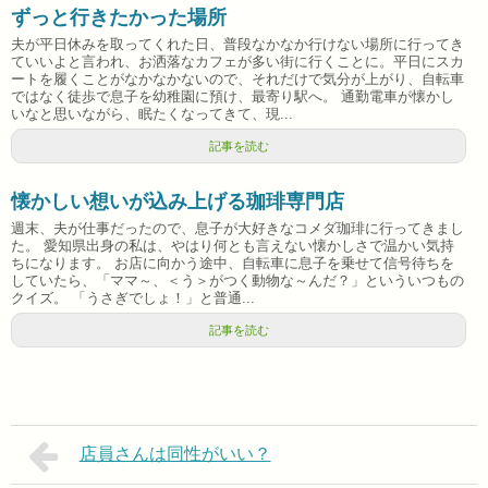
ずっと行きたかった場所
夫が平日休みを取ってくれた日、普段なかなか行けない場所に行ってき
ていいよと言われ、お洒落なカフェが多い街に行くことに。平日にスカ
ートを履くことがなかなかないので、それだけで気分が上がり、自転車
ではなく徒歩で息子を幼稚園に預け、最寄り駅へ。 通勤電車が懐かし
いなと思いながら、眠たくなってきて、現...
記事を読む
懐かしい想いが込み上げる珈琲専門店
週末、夫が仕事だったので、息子が大好きなコメダ珈琲に行ってきまし
た。 愛知県出身の私は、やはり何とも言えない懐かしさで温かい気持
ちになります。 お店に向かう途中、自転車に息子を乗せて信号待ちを
していたら、「ママ～、＜う＞がつく動物な～んだ？」といういつもの
クイズ。 「うさぎでしょ！」と普通...
記事を読む
店員さんは同性がいい？