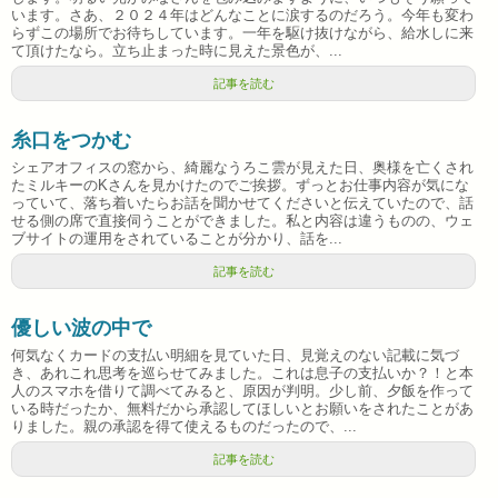
います。さあ、２０２４年はどんなことに涙するのだろう。今年も変わ
らずこの場所でお待ちしています。一年を駆け抜けながら、給水しに来
て頂けたなら。立ち止まった時に見えた景色が、...
記事を読む
糸口をつかむ
シェアオフィスの窓から、綺麗なうろこ雲が見えた日、奥様を亡くされ
たミルキーのKさんを見かけたのでご挨拶。ずっとお仕事内容が気にな
っていて、落ち着いたらお話を聞かせてくださいと伝えていたので、話
せる側の席で直接伺うことができました。私と内容は違うものの、ウェ
ブサイトの運用をされていることが分かり、話を...
記事を読む
優しい波の中で
何気なくカードの支払い明細を見ていた日、見覚えのない記載に気づ
き、あれこれ思考を巡らせてみました。これは息子の支払いか？！と本
人のスマホを借りて調べてみると、原因が判明。少し前、夕飯を作って
いる時だったか、無料だから承認してほしいとお願いをされたことがあ
りました。親の承認を得て使えるものだったので、...
記事を読む