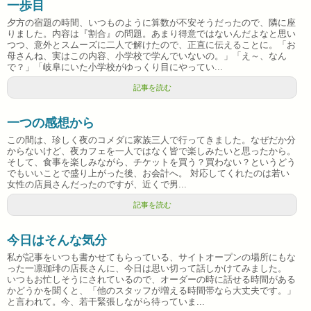
一歩目
夕方の宿題の時間、いつものように算数が不安そうだったので、隣に座
りました。内容は『割合』の問題。あまり得意ではないんだよなと思い
つつ、意外とスムーズに二人で解けたので、正直に伝えることに。「お
母さんね、実はこの内容、小学校で学んでいないの。」「え～、なん
で？」「岐阜にいた小学校がゆっくり目にやってい...
記事を読む
一つの感想から
この間は、珍しく夜のコメダに家族三人で行ってきました。なぜだか分
からないけど、夜カフェを一人ではなく皆で楽しみたいと思ったから。
そして、食事を楽しみながら、チケットを買う？買わない？というどう
でもいいことで盛り上がった後、お会計へ。 対応してくれたのは若い
女性の店員さんだったのですが、近くで男...
記事を読む
今日はそんな気分
私が記事をいつも書かせてもらっている、サイトオープンの場所にもな
った一凛珈琲の店長さんに、今日は思い切って話しかけてみました。
いつもお忙しそうにされているので、オーダーの時に話せる時間がある
かどうかを聞くと、「他のスタッフが増える時間帯なら大丈夫です。」
と言われて。今、若干緊張しながら待っていま...