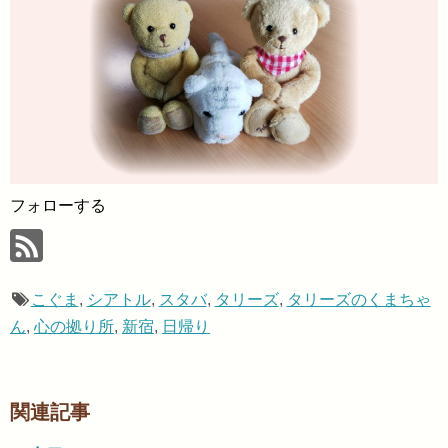
フォローする
こぐま
,
シアトル
,
スタバ
,
タリーズ
,
タリーズのくまちゃ
ん
,
心の拠り所
,
新宿
,
日帰り
関連記事