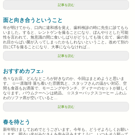
記事を読む
面と向き合うということ
年が明けてから、口内に違和感を覚え、歯科検診の時に先生に診てもら
いました。すると、レントゲンを撮ることになり、ぼんやりとした可能
性を言われて。無意識の間に食いしばりがどうしても強く出て、歯の割
れ目からばい菌が入ってしまったかもしれないということ。改めて別の
日にCTを撮ることになり、大事にならなければ...
記事を読む
おすすめカフェ♪
色々なお店、どんなところが好きなのか、今回はまとめようと思いま
す。 ☆一凛珈琲 落ち着いた雰囲気と、スタッフさんの温かい対応、空
間も食器もお洒落で、モーニングやランチ、ディナーのセットが嬉しく
なります。バウムクーヘンは絶品。 ☆スターバックスコーヒー ふわふ
わのソファ席が空いていると...
記事を読む
春を待とう
新年明けましておめでとうございます。今年も、どうぞよろしくお願い
します。明るい光がみなさんを包み込みますように、いつもそう願って