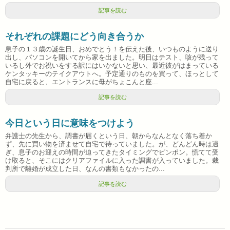
記事を読む
それぞれの課題にどう向き合うか
息子の１３歳の誕生日、おめでとう！を伝えた後、いつものように送り
出し、パソコンを開いてから家を出ました。明日はテスト、咳が残って
いるし外でお祝いをする訳にはいかないと思い、最近彼がはまっている
ケンタッキーのテイクアウトへ。予定通りのものを買って、ほっとして
自宅に戻ると、エントランスに母がちょこんと座...
記事を読む
今日という日に意味をつけよう
弁護士の先生から、調書が届くという日、朝からなんとなく落ち着か
ず、先に買い物を済ませて自宅で待っていました。が、どんどん時は過
ぎ、息子のお迎えの時間が迫ってきたタイミングでピンポン。慌てて受
け取ると、そこにはクリアファイルに入った調書が入っていました。裁
判所で離婚が成立した日、なんの書類もなかったの...
記事を読む