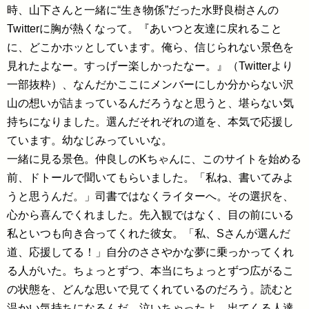
時、山下さんと一緒に“生き物係”だった水野良樹さんの
Twitterに胸が熱くなって。『あいつと友達に戻れること
に、どこかホッとしています。俺ら、信じられない景色を
見れたよなー。すっげー楽しかったなー。』（Twitterより
一部抜粋）、なんだかここにメンバーにしか分からない沢
山の想いが詰まっているんだろうなと思うと、堪らない気
持ちになりました。選んだそれぞれの道を、本気で応援し
ています。幼なじみっていいな。
一緒に見る景色。仲良しのKちゃんに、このサイトを始める
前、ドトールで聞いてもらいました。「私ね、書いてみよ
うと思うんだ。」司書ではなくライターへ。その選択を、
心から喜んでくれました。先入観ではなく、目の前にいる
私といつも向き合ってくれた彼女。「私、Sさんが選んだ
道、応援してる！」自分のささやかな夢に乗っかってくれ
る人がいた。ちょっとずつ、本当にちょっとずつ広がるこ
の状態を、どんな思いで見てくれているのだろう。読むと
温かい気持ちになるんだ。泣いちゃったよ。出てくる人達