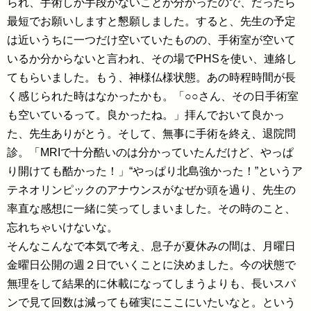
られ、手術しか手段がないことが分かったので、だったら
最短でお願いしますと懇願しました。すると、先生の予定
は近いうちに一つだけ空いていたものの、手術室が空いて
いるか分からないと言われ、その場でPHSを使い、連絡し
てもらいました。もう、神様仏様状態。あの時程時間が長
く感じられた時はなかったかも。「○○さん、その日手術室
も空いているって。良かったね。」拝んでおいて良かっ
た、先生ありがとう。そして、無事に手術を終え、退院問
診。「MRIで十分酷いのは分かっていたんだけど、やっぱ
り開けても酷かった！」“やっぱり北島強かった！”というア
テネオリンピックのアナウンスがなぜか頭を過り、先生の
率直な感想に一緒に笑ってしまいました。その時のこと、
忘れちゃいけないな。
そんなこんなで本気で考え、息子が夏休みの間は、月曜日
金曜日公開の週２日でいくことに決めました。今の状態で
無理をして結果的に休載になってしまうよりも、長いスパ
ンで見て回数は減っても確実にここにいたいなと。という