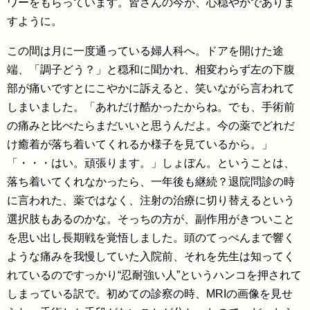
ワーをもらっています。皆さんの今が、心穏やかでありま
すように。
この間は月に一度通っている婦人科へ。ドアを開けた途
端、「調子どう？」と穏和に聞かれ、相変わらず左の下腹
部が痛いですとにこやかに訴えると、笑いながら言われて
しまいました。「あれだけ酷かったからね。でも、手術前
の痛みと比べたらまだいいと思うんだよ。今の薬でどれだ
け癒着が落ち着いてくれるか様子を見ているから。」
「・・・はい。頑張ります。」しょぼん。ということは、
落ち着いてくれなかったら、一年後も継続？退院問診の時
に言われた、薬ではなく、注射の治療に切り替えるという
選択肢もあるのかな。そっちの方が、副作用がきついこと
を思い出し長期戦を覚悟しました。頭のてっぺんまで響く
ような痛みを我慢していた入院前、それを先生は知ってく
れているのですっかり“忍耐強い人”というハンコを押されて
しまっている訳で。初めての診察の時、MRIの画像を見せ