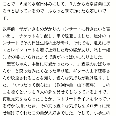
ことで、６週間水曜日休みにして、９月から通常営業に戻
ろうと思っているので、ふらっと来て頂けたら嬉しいで
す。
数年前、母がいきものがかりのコンサートに行きたいと言
い出し、チケットを手配し、車で送迎しました。屋外のコ
ンサートでその日は生憎の土砂降り。それでも、迎えに行
くとレインコートを着て上気した母の姿があり、私も一緒
にその場にいられたようで胸がいっぱいになりました。
「聖恵ちゃん、本当に可愛かったわ～。」親戚のおばちゃ
んか！と突っ込みたくなった帰り道。ギターの山下穂尊さ
んが脱退されることを知り、色んな気持ちが駆け巡りまし
た。『いつだって僕らは』（作詞作曲：山下穂尊）、この
曲を聴くといつも３人の夢を見せてもらっているようで、
何度元気をもらったことか。ストリートライブをやってい
る時から描いた夢、その真っ直ぐな気持ちをメロディに乗
せ届けてくれたこの曲が大好きでした。そして、小学生の