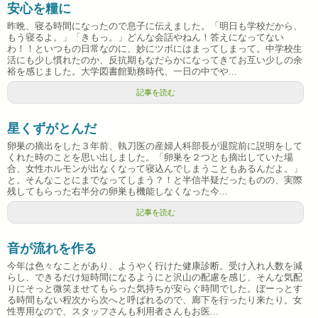
安心を糧に
昨晩、寝る時間になったので息子に伝えました。「明日も学校だから、
もう寝るよ。」「きもっ。」どんな会話やねん！答えになってない
わ！！といつもの日常なのに、妙にツボにはまってしまって。中学校生
活にも少し慣れたのか、反抗期もなだらかになってきてお互い少しの余
裕を感じました。大学図書館勤務時代、一日の中でや...
記事を読む
星くずがとんだ
卵巣の摘出をした３年前、執刀医の産婦人科部長が退院前に説明をして
くれた時のことを思い出しました。「卵巣を２つとも摘出していた場
合、女性ホルモンが出なくなって寝込んでしまうこともあるんだよ。」
と。そんなことにまでなってしまう？！と半信半疑だったものの、実際
残してもらった右半分の卵巣も機能しなくなった今...
記事を読む
音が流れを作る
今年は色々なことがあり、ようやく行けた健康診断。受け入れ人数を減
らし、できるだけ短時間になるようにと沢山の配慮を感じ、そんな気配
りにそっと微笑ませてもらった気持ちが安らぐ時間でした。ぼーっとす
る時間もない程次から次へと呼ばれるので、廊下を行ったり来たり。女
性専用なので、スタッフさんも利用者さんもお医...