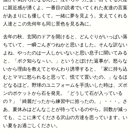
に親近感が湧くよ。一番目の読者でいてくれた友達の言葉
があまりにも優しくて。一緒に夢を見よう。支えてくれる
人達とこの先何年も同じ景色を見る為に。
去年の秋、玄関のドアを開けると、どんぐりがいっぱい落
ちていて、一瞬ごんぎつねかと思いました。そんな訳ない
よね、やったのは一人しかいないと思い息子に聞いてみる
と、「ボク知らな～い。」というとぼけた返事が。怒らな
いから理由を教えてとやんわり誘導すると、「家に持ち込
むとママに怒られると思って、慌てて置いたの。」なるほ
どなるほど。野球のユニフォームを手洗いした時は、ズボ
ンのポケットから石を発見。「どうして石が入っている
の？」「綺麗だったから練習中に拾ったの。」・・・。さ
あ、夏休みはどんなことが待っているのやら。回数が減っ
ても、ここに来てくださる沢山の方達を思っています。い
い夏をお過ごしください。