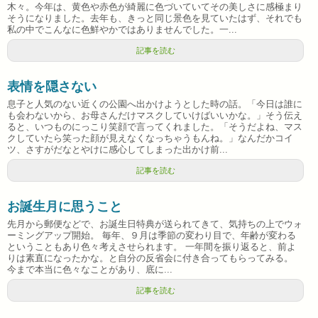
木々。今年は、黄色や赤色が綺麗に色づいていてその美しさに感極まり
そうになりました。去年も、きっと同じ景色を見ていたはず、それでも
私の中でこんなに色鮮やかではありませんでした。一...
記事を読む
表情を隠さない
息子と人気のない近くの公園へ出かけようとした時の話。「今日は誰に
も会わないから、お母さんだけマスクしていけばいいかな。」そう伝え
ると、いつものにっこり笑顔で言ってくれました。「そうだよね、マス
クしていたら笑った顔が見えなくなっちゃうもんね。」なんだかコイ
ツ、さすがだなとやけに感心してしまった出かけ前...
記事を読む
お誕生月に思うこと
先月から郵便などで、お誕生日特典が送られてきて、気持ちの上でウォ
ーミングアップ開始。 毎年、９月は季節の変わり目で、年齢が変わる
ということもあり色々考えさせられます。 一年間を振り返ると、前よ
りは素直になったかな。と自分の反省会に付き合ってもらってみる。
今まで本当に色々なことがあり、底に...
記事を読む