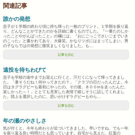
関連記事
誰かの発想
息子が１学期の終わり頃に持ち帰った一枚のプリント。１学期を振り返
り、どんなことができたのかを詳細に書くものでした。『一番たのしか
ったことやがんばったこと』の欄には、『おにごっこでさいごまでいき
のこった』と書かれてあり、大爆笑。かなりツボにはまってしまい、男
の子ならではの発想に微笑ましくなりました。も...
記事を読む
遠投を待ちわびて
息子を学校の途中までお迎えに行くと、汗だくになって帰ってきまし
た。「暑そうだね！何やってきたの？」「クラブの日だったんだよ。今
日はタグラグビーも最初にやったの。その後、８００mを走ったんだ。
楽しかった～！」ととても充実した表情で嬉しそうに話してくれまし
た。陸上を選択したのに、思いがけずラグビーもやら...
記事を読む
年の瀬のやさしさ
気が付くと、今年も終わりが近づいてきました。早いですね、でも一年
を振り返る良い時間だとも思っています。自宅から見えた、紅葉の