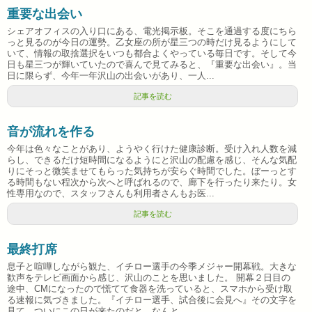
重要な出会い
シェアオフィスの入り口にある、電光掲示板。そこを通過する度にちら
っと見るのが今日の運勢。乙女座の所が星三つの時だけ見るようにして
いて、情報の取捨選択をいつも都合よくやっている毎日です。そして今
日も星三つが輝いていたので喜んで見てみると、『重要な出会い』。当
日に限らず、今年一年沢山の出会いがあり、一人...
記事を読む
音が流れを作る
今年は色々なことがあり、ようやく行けた健康診断。受け入れ人数を減
らし、できるだけ短時間になるようにと沢山の配慮を感じ、そんな気配
りにそっと微笑ませてもらった気持ちが安らぐ時間でした。ぼーっとす
る時間もない程次から次へと呼ばれるので、廊下を行ったり来たり。女
性専用なので、スタッフさんも利用者さんもお医...
記事を読む
最終打席
息子と喧嘩しながら観た、イチロー選手の今季メジャー開幕戦。大きな
歓声をテレビ画面から感じ、沢山のことを思いました。 開幕２日目の
途中、CMになったので慌てて食器を洗っていると、スマホから受け取
る速報に気づきました。『イチロー選手、試合後に会見へ』その文字を
見て、ついにこの日が来たのだと、なんと...