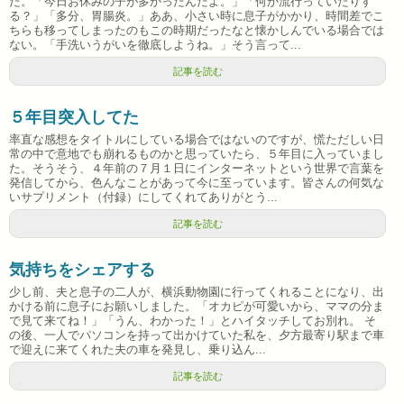
た。「今日お休みの子が多かったんだよ。」「何か流行っていたりす
る？」「多分、胃腸炎。」ああ、小さい時に息子がかかり、時間差でこ
ちらも移ってしまったのもこの時期だったなと懐かしんでいる場合では
ない。「手洗いうがいを徹底しようね。」そう言って...
記事を読む
５年目突入してた
率直な感想をタイトルにしている場合ではないのですが、慌ただしい日
常の中で意地でも崩れるものかと思っていたら、５年目に入っていまし
た。そうそう、４年前の７月１日にインターネットという世界で言葉を
発信してから、色んなことがあって今に至っています。皆さんの何気な
いサプリメント（付録）にしてくれてありがとう...
記事を読む
気持ちをシェアする
少し前、夫と息子の二人が、横浜動物園に行ってくれることになり、出
かける前に息子にお願いしました。「オカピが可愛いから、ママの分ま
で見て来てね！」「うん、わかった！」とハイタッチしてお別れ。 そ
の後、一人でパソコンを持って出かけていた私を、夕方最寄り駅まで車
で迎えに来てくれた夫の車を発見し、乗り込ん...
記事を読む