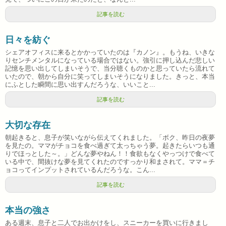
記事を読む
日々を紡ぐ
シェアオフィスに来るとかかっていたのは『カノン』。もうね、いきな
りセンチメンタルになっている場合ではない。強引に押し込んだ悲しい
記憶を思い出してしまいそうで、当分聴くものかと思っていたら流れて
いたので、朝から自分に笑ってしまいそうになりました。きっと、本当
にふとした瞬間に思い出すんだろうな、いいこと...
記事を読む
大切な存在
朝起きると、息子が笑いながら伝えてくれました。「ボク、昨日の夜夢
を見たの。ママがチョコを食べ過ぎて太っちゃう夢。起きたらいつも通
りでほっとした～。」どんな夢やねん！！食欲もなくやっつけで食べて
いる中で、間抜けな夢を見てくれたのですっかり和まされて。ママ＝チ
ョコってインプットされているんだろうな。こん...
記事を読む
本当の強さ
ある週末、息子と二人でお出かけをし、スニーカーを買いに行きまし