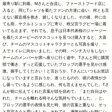
最寄り駅に到着。Mさんと合流し、ファーストフード店に
入ると、同じTシャツを着たファンの方達に会い、何とも言
えない親近感を抱き、嬉しくなりました。その後、外に出
ても雨、ヤクルトショップに寄り、秩父宮ラグビー場に着
いても止まず。それでも、息子は日本代表桜のジャージー
を着たスヌーピーのマスコットを見つけ購入すると、大喜
び。チームのマスコットキャラクターとも写真を撮り、一
人でトイレに向かいました。その時、ベンチ入りをしない
チームのメンバーが席へ座りに行く途中、Tさんと同じ購買
部で働き、ずっと応援していたプロップの選手を見かけ感
激。握手してください！と言おうか、Tさんにいつもお世話
になっていますと言おうか、迷ったものの、彼の表情が少
し曇っているように感じられ、何も言えませんでした。Tさ
んが前に伝えてくれた言葉が頭を掠めて。「まだ自分はや
れた、チームを離れる時そんな気持ちでいました。」と。
プロップの選手の表情を見た時、彼の言葉と重なり、そっ
と見守ろうと思いました。それでも、連敗が続いた時にシ