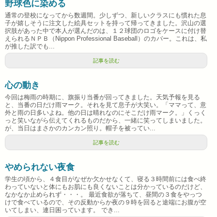
野球色に染める
通常の登校になってから数週間。少しずつ、新しいクラスにも慣れた息
子が嬉しそうに注文した絵具セットを持って帰ってきました。沢山の選
択肢があった中で本人が選んだのは、１２球団のロゴをケースに付け替
えられるＮＰＢ（Nippon Professional Baseball）のカバー。これは、私
が推した訳でも...
記事を読む
心の動き
今回は梅雨の時期に、旗振り当番が回ってきました。天気予報を見る
と、当番の日だけ雨マーク。それを見て息子が大笑い。「ママって、意
外と雨の日多いよね。他の日は晴れなのにそこだけ雨マーク。」くっく
っと笑いながら伝えてくれるものだから、一緒に笑ってしまいました。
が、当日はまさかのカンカン照り。帽子を被ってい...
記事を読む
やめられない夜食
学生の頃から、４食目がなぜか欠かせなくて、寝る３時間前には食べ終
わっていないと体にもお肌にも良くないことは分かっているのだけど、
なかなか止められず・・・。 最近食欲が落ちて、昼間の３食をやっつ
けで食べているので、その反動からか夜の９時を回ると途端にお腹が空
いてしまい、連日困っています。 でき...