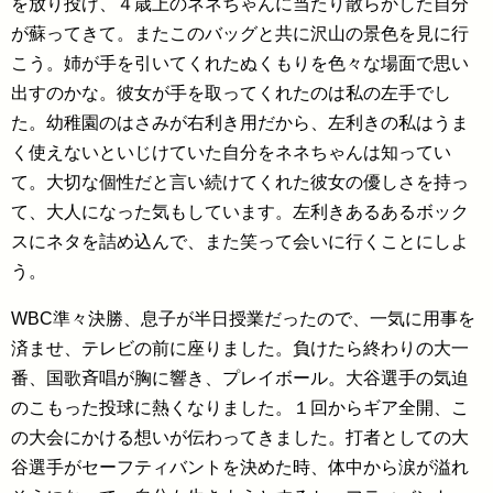
を放り投げ、４歳上のネネちゃんに当たり散らかした自分
が蘇ってきて。またこのバッグと共に沢山の景色を見に行
こう。姉が手を引いてくれたぬくもりを色々な場面で思い
出すのかな。彼女が手を取ってくれたのは私の左手でし
た。幼稚園のはさみが右利き用だから、左利きの私はうま
く使えないといじけていた自分をネネちゃんは知ってい
て。大切な個性だと言い続けてくれた彼女の優しさを持っ
て、大人になった気もしています。左利きあるあるボック
スにネタを詰め込んで、また笑って会いに行くことにしよ
う。
WBC準々決勝、息子が半日授業だったので、一気に用事を
済ませ、テレビの前に座りました。負けたら終わりの大一
番、国歌斉唱が胸に響き、プレイボール。大谷選手の気迫
のこもった投球に熱くなりました。１回からギア全開、こ
の大会にかける想いが伝わってきました。打者としての大
谷選手がセーフティバントを決めた時、体中から涙が溢れ