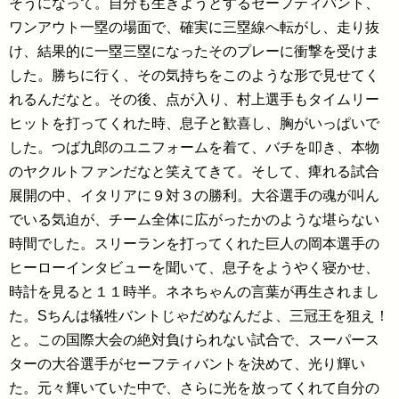
そうになって。自分も生きようとするセーフティバント、
ワンアウト一塁の場面で、確実に三塁線へ転がし、走り抜
け、結果的に一塁三塁になったそのプレーに衝撃を受けま
した。勝ちに行く、その気持ちをこのような形で見せてく
れるんだなと。その後、点が入り、村上選手もタイムリー
ヒットを打ってくれた時、息子と歓喜し、胸がいっぱいで
した。つば九郎のユニフォームを着て、バチを叩き、本物
のヤクルトファンだなと笑えてきて。そして、痺れる試合
展開の中、イタリアに９対３の勝利。大谷選手の魂が叫ん
でいる気迫が、チーム全体に広がったかのような堪らない
時間でした。スリーランを打ってくれた巨人の岡本選手の
ヒーローインタビューを聞いて、息子をようやく寝かせ、
時計を見ると１１時半。ネネちゃんの言葉が再生されまし
た。Sちんは犠牲バントじゃだめなんだよ、三冠王を狙え！
と。この国際大会の絶対負けられない試合で、スーパース
ターの大谷選手がセーフティバントを決めて、光り輝い
た。元々輝いていた中で、さらに光を放ってくれて自分の