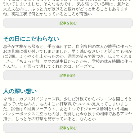
引いてしまいました。そんなものです。 気を張っている時は、意外と
大丈夫なのに、ふっと力が抜けると疲れがどっと出ることもあります
ね。初期症状で何とかなっているところが有難い...
記事を読む
その日にこだわらない
息子が学校から帰ると、手も洗わずに、自宅専用の本人が勝手に作った
お道具箱に張り付いてしまいました。早く洗いなさい！と訴えても何か
に没頭。ようやく仕上がったのか、満面の笑みで近づき、伝えてくれま
した。「ちょっと前、ママの誕生日だったから、学校の休み時間に作っ
たんだ。」と言って渡してくれたのは、ビーズで...
記事を読む
人の深い想い
今日は、カブス対ドジャース戦。少しだけ観てからパソコンを開こうと
思っていたものの、ものすごい打撃戦でついつい見入ってしまいまし
た。試合は９回裏ツーアウト、あと１つでドジャース勝利という場面、
バッターボックスに立ったのは、先発した今永投手の相棒であるアマヤ
捕手。じっとその打撃を見守っていると、なんとホ...
記事を読む