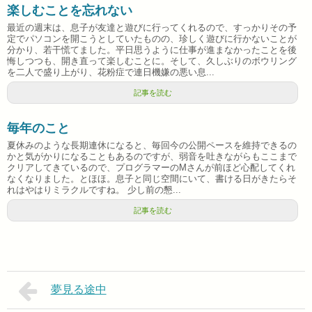
楽しむことを忘れない
最近の週末は、息子が友達と遊びに行ってくれるので、すっかりその予
定でパソコンを開こうとしていたものの、珍しく遊びに行かないことが
分かり、若干慌てました。平日思うように仕事が進まなかったことを後
悔しつつも、開き直って楽しむことに。そして、久しぶりのボウリング
を二人で盛り上がり、花粉症で連日機嫌の悪い息...
記事を読む
毎年のこと
夏休みのような長期連休になると、毎回今の公開ペースを維持できるの
かと気がかりになることもあるのですが、弱音を吐きながらもここまで
クリアしてきているので、プログラマーのMさんが前ほど心配してくれ
なくなりました。とほほ。息子と同じ空間にいて、書ける日がきたらそ
れはやはりミラクルですね。 少し前の懇...
記事を読む
夢見る途中