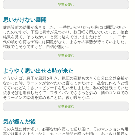
記事を読む
思いがけない展開
健康診断の結果が来きました。 一番気がかりだった胸には問題が無か
ったのですが、子宮に異常が見つかり、数日軽く凹んでいました。検査
結果を見て、そっちかい！と突っ込んではいましたけど・・・。 二十
代の頃から何も子宮には問題がなく、まさかの事態が待っていました。
試験でもそうですけど、自信が無か...
記事を読む
ようやく思い出せる時が来た
そういえば、息子が風邪を引き、気圧の変動も大きく自分に全然余裕が
なかった時、ラーメンが食べたいと言ってきたので、昼食に作ろうと慌
てていたどんくさいエピソードを思い出しました。私の分は残っていた
焼きそばを消費したくて、フライパンでささっと炒め、隣のコンロでみ
そラーメンの準備を始めることに。彼が暇そうに...
記事を読む
気が緩んだ後
母の入院に付き添い、必要な物を買って送り届け、母のマンションも用
事で往復するようになり、ちょっと時間が経った頃に、あっさり風邪を