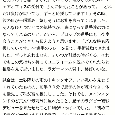
ェアオフィスの受付でTさんに伝えたことがあって。「どれ
だけ負けが続いても、ずっと応援しています！」その時、
彼の目が一瞬潤み、嬉しそうにお礼を言ってくれました。
そんなひとつひとつの気持ちが、束になって選手達の力に
なってくれるのだと。だから、プロップの選手にもし今度
会うことができたら伝えようと思います。「どんな時も応
援しています。○○選手のプレーを見て、手術後励まされま
した。ずっと忘れません。」いつか引退の時がくる、それ
でもこの気持ちを持ってユニフォームを脱いでくれたらと
後姿を見て思いました。ラガーマンの背中、格好いいな。
試合は、土砂降りの雨の中キックオフ。いい戦いを見せて
くれていたものの、前半３０分で息子の体が凍り付き、体
を優先して秩父宮を後にしました。それでも、メインスタ
ンドのど真ん中最前列に座れたこと、息子のラグビー観戦
デビューを果たせたことに胸がいっぱいでした。「初めて
のラグビーがいきなりの雨で、ボクにはハード過ぎた～。