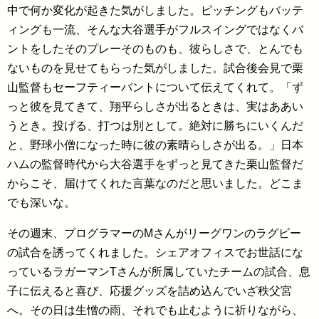
中で何か変化が起きた気がしました。ピッチングもバッテ
ィングも一流、そんな大谷選手がフルスイングではなくバ
ントをしたそのプレーそのものも、彼らしさで、とんでも
ないものを見せてもらった気がしました。試合後会見で栗
山監督もセーフティーバントについて伝えてくれて。「ず
っと彼を見てきて、翔平らしさが出るときは、実はああい
うとき。投げる、打つは別として。絶対に勝ちにいくんだ
と、野球小僧になった時に彼の素晴らしさが出る。」日本
ハムの監督時代から大谷選手をずっと見てきた栗山監督だ
からこそ、届けてくれた言葉なのだと思いました。どこま
でも深いな。
その週末、プログラマーのMさんがリーグワンのラグビー
の試合を誘ってくれました。シェアオフィスでお世話にな
っているラガーマンTさんが所属していたチームの試合、息
子に伝えると喜び、応援グッズを詰め込んでいざ秩父宮
へ。その日は生憎の雨、それでも止むように祈りながら、