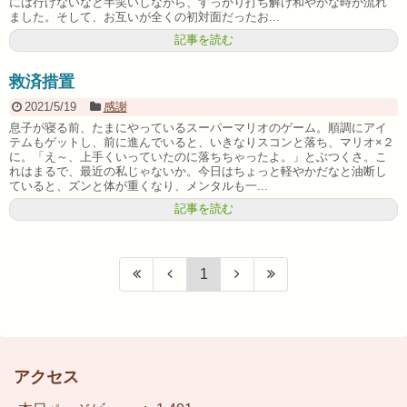
には行けないなと半笑いしながら、すっかり打ち解け和やかな時が流れ
ました。そして、お互いが全くの初対面だったお...
記事を読む
救済措置
2021/5/19
感謝
息子が寝る前、たまにやっているスーパーマリオのゲーム。順調にアイ
テムもゲットし、前に進んでいると、いきなりスコンと落ち、マリオ×２
に。「え～、上手くいっていたのに落ちちゃったよ。」とぶつくさ。こ
れはまるで、最近の私じゃないか。今日はちょっと軽やかだなと油断し
ていると、ズンと体が重くなり、メンタルも一...
記事を読む
1
アクセス