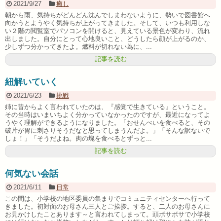
2021/9/27
癒し
朝から雨、気持ちがどんどん沈んでしまわないように、勢いで図書館へ
向かうとようやく気持ちが上がってきました。そして、いつも利用しな
い２階の閲覧室でパソコンを開けると、見えている景色が変わり、流れ
出しました。自分にとって心地良いこと、どうしたら顔が上がるのか、
少しずつ分かってきたよ。燃料が切れない為に、...
記事を読む
紐解いていく
2021/6/23
挑戦
姉に昔からよく言われていたのは、『感覚で生きている』ということ。
その当時はいまいちよく分かっていなかったのですが、最近になってよ
うやく理解ができるようになりました。「おせんべいを食べると、その
破片が胃に刺さりそうだなと思ってしまうんだよ。」「そんな訳ないで
しょ！」「そうだよね。肉の塊を食べるとずっと...
記事を読む
何気ない会話
2021/6/11
日常
この間は、小学校の地区委員の集まりでコミュニティセンターへ行って
きました。初対面のお母さん三人とご挨拶。すると、二人のお母さんに
お見かけしたことあります～と言われてしまって。頭ボサボサで小学校