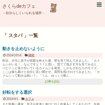
さくらdeカフェ
－自分らしくいられる場所－
「 スタバ 」一覧
動きを止めないように
2024/10/14
挑戦
昨日、夕方に息子が宿題を終えた後、壁を見て叫んできました。「カメ
ムシがいる！」なんですと？！と思い、慌てて指さす方を見てみると、
ぺたーっと張り付いているカメムシを発見。しかもそれなりのサイズ。
ここは落ち着けと自分に言い聞かせ、質問を投げかけてみました。「カ
メムシって動きは鈍い？」「うん、ゆっくり動く...
記事を読む
好転をする選択
2024/4/1
カフェ
まだ肌寒い週末、息子が友達と遊びに行く約束をしてくれたので、午前