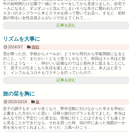
中の短時間だけ公園で一緒にサッカーをしてから見送りました。自宅で
一人になると、ずぶずぶっと沈んでしまいそうな辛さに襲われたので、
スタバのタンブラーと本とスマホを持って勢いでお店へ。すると、初対
面の明るい女性店員さんがレジで伝えてくれて。...
記事を読む
リズムを大事に
2024/3/7
挑戦
雪が降った日、学校からメールが。どうやら明日から学級閉鎖になると
のこと。って、またかい！ともう笑うしかなくて。前回は３ヶ月ほど前
だったような・・・。仲がいい証拠なのではと前向きに捉えることにし
て、息子との引きこもり生活を楽しむことにしました。本人はと言う
と、インフルもコロナもワクチンを打っていたので...
記事を読む
旅の栞を胸に
2023/10/19
旅
息子の調子もすっかり良くなり、野外活動に行けなかった辛さを早めに
上書きした方がいいと思い、日帰り旅行のプランを立てました。本当は
みんなで行く予定だった富士山、現地に行くことはできなくても遠くか
ら見ることができたなら。それを思った時、頭の中にあった地図が一か
所を光らせてくれました。そうだ、三島へ行こう...