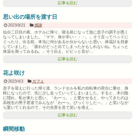
記事を読む
思い出の場所を渡す日
2023/9/21
感謝
仙台二日目の夜、ホテルに帰り、寝る前になって急に息子の調子が悪く
なってしまいました。「ママ、体が辛い・・・。」そう言ってベッドに
ぐったり。出る前、本当に何があるか分からないと思い、体温計を持参
していました。「疲れがどっと出てしまったかもしれないね。ちょっと
体温を測ってみるね。」そう伝え、ピピッと音が...
記事を読む
花よ咲け
2023/4/3
カフェ
息子を迎えに行った帰り道、ランドセルを私の自転車の荷台に乗せ、身
軽になったので、先に少し走っていってしまいました。すると、木の陰
に隠れ、私が来たと思い、「わーっ。」と驚かせると、やってきたのは
高校生の男子君達でみんなが「わーっ、びっくりした～。」と笑いなが
ら驚いてくれるので、その光景を見て笑いを堪え...
記事を読む
瞬間移動