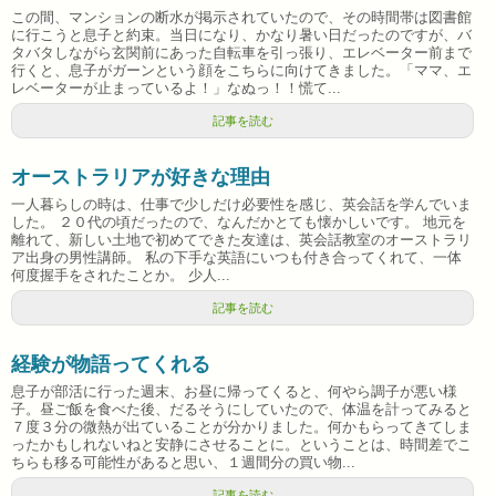
この間、マンションの断水が掲示されていたので、その時間帯は図書館
に行こうと息子と約束。当日になり、かなり暑い日だったのですが、バ
タバタしながら玄関前にあった自転車を引っ張り、エレベーター前まで
行くと、息子がガーンという顔をこちらに向けてきました。「ママ、エ
レベーターが止まっているよ！」なぬっ！！慌て...
記事を読む
オーストラリアが好きな理由
一人暮らしの時は、仕事で少しだけ必要性を感じ、英会話を学んでいま
した。 ２０代の頃だったので、なんだかとても懐かしいです。 地元を
離れて、新しい土地で初めてできた友達は、英会話教室のオーストラリ
ア出身の男性講師。 私の下手な英語にいつも付き合ってくれて、一体
何度握手をされたことか。 少人...
記事を読む
経験が物語ってくれる
息子が部活に行った週末、お昼に帰ってくると、何やら調子が悪い様
子。昼ご飯を食べた後、だるそうにしていたので、体温を計ってみると
７度３分の微熱が出ていることが分かりました。何かもらってきてしま
ったかもしれないねと安静にさせることに。ということは、時間差でこ
ちらも移る可能性があると思い、１週間分の買い物...
記事を読む