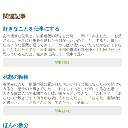
関連記事
好きなことを仕事にする
あの適当な父親と、以前老後の話をした時に、聞いてみました。「お父
さんは、完全に仕事を引退したら何がしたいの？」と。すると、嬉しく
なるような言葉が返ってきて。「やっぱり働いていたらなかなかできな
いことをしたくてな。日本国内、全部の都道府県をゆっくり回りたいと
思っているんだよ。在来線に乗って、電車で足を...
記事を読む
発想の転換
春休みに入り、部屋の端に置かれた何かが匂うと気になったので開けて
みると、息子の上履きでした。これはちょっとした害になるなと思い、
大きな袋に入れて密閉すると彼が後から聞いてきて。「これ何？」「あ
なたの上履きです！匂うから袋に入れたんだよ。」「なんだ。危険物か
と思った。」「お母さんからしてみたら、十分危...
記事を読む
ほんの数分