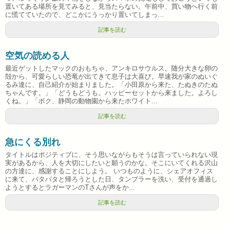
置いてある場所を見てみると、見当たらない。午前中、買い物へ行く前
に慌てていたので、どこかにうっかり置いてしまっ...
記事を読む
空気の読める人
最近ゲットしたマックのおもちゃ、アンキロサウルス。随分大きな卵の
殻から、可愛らしい恐竜が出てきて息子は大喜び。早速我が家のぬいぐ
るみ達に、自己紹介が始まりました。「小田原から来た、たぬきのたぬ
ちゃんです。」「どうもどうも。ハッピーセットから来ました。よろし
くね。」「ボク、静岡の動物園から来たホワイト...
記事を読む
急にくる別れ
タイトルはポジティブに、そう思いながらもそうは言っていられない現
実があるから、人を大切にしたいと願うのかな。そこにいてくれる沢山
の方達に、感謝することにしよう。 いつものように、シェアオフィス
に来て、バタバタと帰ろうとした日、タンブラーを洗い、受付を通過し
ようとするとラガーマンのTさんが声をか...
記事を読む