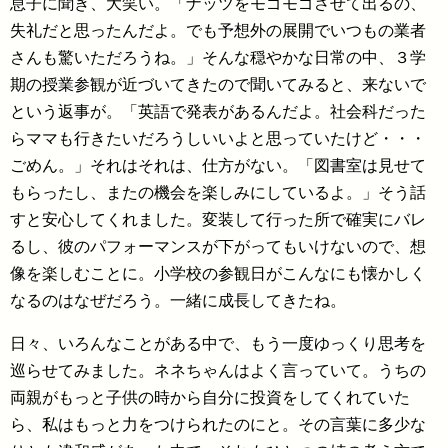
息子に聞き、大笑い。「ナッツをモゴモゴさせて出るの、
失礼だと思ったんだよ。でも予想外の展開でいつもの業者
さんも驚いただろうね。」そんな穏やかな日常の中、３学
期の授業参観が近づいてきたので聞いてみると、来ないで
という返事が。「英語で発表があるんだよ。社会科だった
らママも行きたいだろうしいいよと思っていたけど・・・
ごめん。」それはそれは、仕方がない。「図書室は見せて
もらったし、またの機会を楽しみにしているよ。」そう話
すと安心してくれました。変装して行った所で確実にバレ
るし、彼のパフォーマンスが下がってもいけないので、想
像を楽しむことに。小学校の参観日がこんなにも懐かしく
なるのはなぜだろう。一緒に成長してきたね。
日々、いろんなことがある中で、もう一度ゆっくり思考を
巡らせてみました。ネネちゃんはよく言っていて。うちの
両親がもっと子供の時から自分に投資をしてくれていた
ら、私はもっと力をつけられたのにと。その言葉に多少な