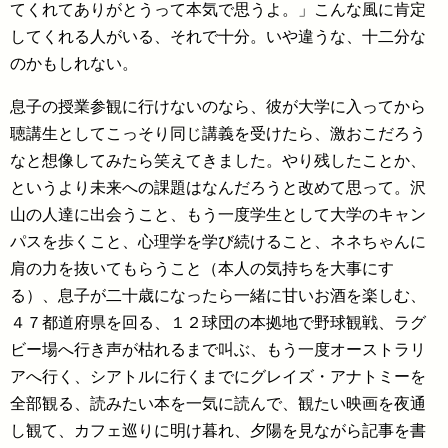
てくれてありがとうって本気で思うよ。」こんな風に肯定
してくれる人がいる、それで十分。いや違うな、十二分な
のかもしれない。
息子の授業参観に行けないのなら、彼が大学に入ってから
聴講生としてこっそり同じ講義を受けたら、激おこだろう
なと想像してみたら笑えてきました。やり残したことか、
というより未来への課題はなんだろうと改めて思って。沢
山の人達に出会うこと、もう一度学生として大学のキャン
パスを歩くこと、心理学を学び続けること、ネネちゃんに
肩の力を抜いてもらうこと（本人の気持ちを大事にす
る）、息子が二十歳になったら一緒に甘いお酒を楽しむ、
４７都道府県を回る、１２球団の本拠地で野球観戦、ラグ
ビー場へ行き声が枯れるまで叫ぶ、もう一度オーストラリ
アへ行く、シアトルに行くまでにグレイズ・アナトミーを
全部観る、読みたい本を一気に読んで、観たい映画を夜通
し観て、カフェ巡りに明け暮れ、夕陽を見ながら記事を書