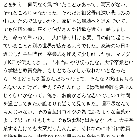
とを知り、何気なく気づいたことがあって。写真がない。
それどころじゃなかった、それだけ祖父母は深い悲しみの
中にいたのではないかと。家庭内は崩壊へと進んでいて、
でも仏壇の前に座ると伯父さんや祖母を近くに感じまし
た。命って重いね、二人に語り掛ける度、目の前で起こっ
ていることと別の世界が広がるようでした。怒涛の毎日を
過ごした学生時代、卒業式を終えて少し経った頃、マブダ
チK君が伝えてきて。「本当にやり切ったな。大学卒業とい
う学歴と教員免許、もしどちらかしか取れないとなった
ら、Sはどっちを選ぶんだろうなって、そんな２択はもちろ
んないんだけど、考えてみたんだよ。Sは教員免許を選ぶん
じゃないかなって。俺さ、お前がどんな思いでこの４年間
を過ごしてきたか誰よりも近くで見てきた。理不尽なんて
もんじゃない、その言葉はコイツの為にあるような言葉か
よって思ったりもした。でもSは逃げ出さなかった。大学卒
業するだけでも大変だったんだよ、それなのに本当に教員
免許を取った。中学だけかと思ったら高校も取れたと言