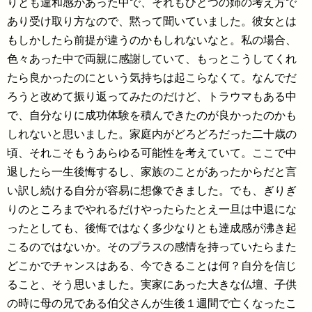
りとも違和感があった中で、それもひとつの姉の考え方で
あり受け取り方なので、黙って聞いていました。彼女とは
もしかしたら前提が違うのかもしれないなと。私の場合、
色々あった中で両親に感謝していて、もっとこうしてくれ
たら良かったのにという気持ちは起こらなくて。なんでだ
ろうと改めて振り返ってみたのだけど、トラウマもある中
で、自分なりに成功体験を積んできたのが良かったのかも
しれないと思いました。家庭内がどろどろだった二十歳の
頃、それこそもうあらゆる可能性を考えていて。ここで中
退したら一生後悔するし、家族のことがあったからだと言
い訳し続ける自分が容易に想像できました。でも、ぎりぎ
りのところまでやれるだけやったらたとえ一旦は中退にな
ったとしても、後悔ではなく多少なりとも達成感が沸き起
こるのではないか。そのプラスの感情を持っていたらまた
どこかでチャンスはある、今できることは何？自分を信じ
ること、そう思いました。実家にあった大きな仏壇、子供
の時に母の兄である伯父さんが生後１週間で亡くなったこ