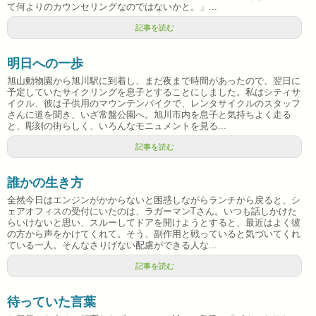
て何よりのカウンセリングなのではないかと。」...
記事を読む
明日への一歩
旭山動物園から旭川駅に到着し、まだ夜まで時間があったので、翌日に
予定していたサイクリングを息子とすることにしました。私はシティサ
イクル、彼は子供用のマウンテンバイクで、レンタサイクルのスタッフ
さんに道を聞き、いざ常盤公園へ。旭川市内を息子と気持ちよく走る
と、彫刻の街らしく、いろんなモニュメントを見る...
記事を読む
誰かの生き方
全然今日はエンジンがかからないと困惑しながらランチから戻ると、シ
ェアオフィスの受付にいたのは、ラガーマンTさん。いつも話しかけた
らいけないと思い、スルーしてドアを開けようとすると、最近はよく彼
の方から声をかけてくれて。そう、副作用と戦っていると気づいてくれ
ている一人。そんなさりげない配慮ができる人な...
記事を読む
待っていた言葉