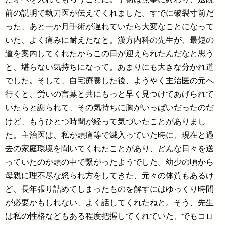
前の説明で執刀医が伝えてくれました。すでに破裂寸前だ
った、あと一か月手術が遅れていたら大変なことになって
いた、よく痛みに耐えたなと。漢方内科の先生が、最短の
道を案内してくれたからこの日が迎えられたんだなと思う
と、堪らない気持ちになって。あまりにも大きな分かれ道
でした。そして、自宅療養した後、ようやく主治医の元へ
行くと、労いの言葉と共にもっと早く見つけてあげられて
いたらと謝られて、その気持ちに胸がいっぱいだったのだ
けど、もうひとつ時間が経って気づいたことがありまし
た。主治医は、私が頭痛等で滅入っていた時に、現在と過
去の家庭環境を聞いてくれたことがあり、どんな日々を送
っていたのか頭の中で繋がったようでした。幼少の頃から
母親に理不尽な怒られ方をしてきた、元々の体質もあるけ
ど、長年張り詰めてしまったものを解すにはゆっくり時間
が必要かもしれない、よく話してくれたねと。そう、先生
は私の性格などもある程度把握してくれていた、でもコロ