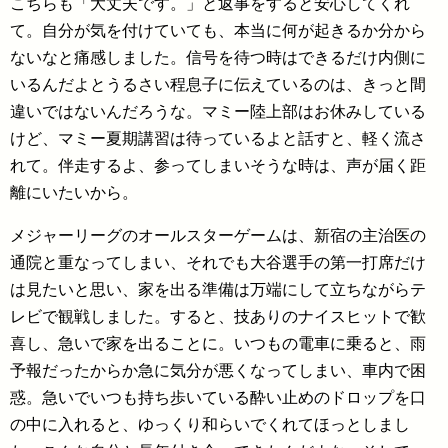
こちらも「大丈夫です。」と返事をすると安心してくれ
て。自分が気を付けていても、本当に何が起きるか分から
ないなと痛感しました。信号を待つ時はできるだけ内側に
いるんだよとうるさい程息子に伝えているのは、きっと間
違いではないんだろうな。マミー陸上部はお休みしている
けど、マミー夏期講習は待っているよと話すと、軽く流さ
れて。伴走するよ、参ってしまいそうな時は、声が届く距
離にいたいから。
メジャーリーグのオールスターゲームは、新宿の主治医の
通院と重なってしまい、それでも大谷選手の第一打席だけ
は見たいと思い、家を出る準備は万端にして立ちながらテ
レビで観戦しました。すると、技ありのナイスヒットで歓
喜し、急いで家を出ることに。いつもの電車に乗ると、雨
予報だったからか急に気分が悪くなってしまい、車内で困
惑。急いでいつも持ち歩いている酔い止めのドロップを口
の中に入れると、ゆっくり和らいでくれてほっとしまし