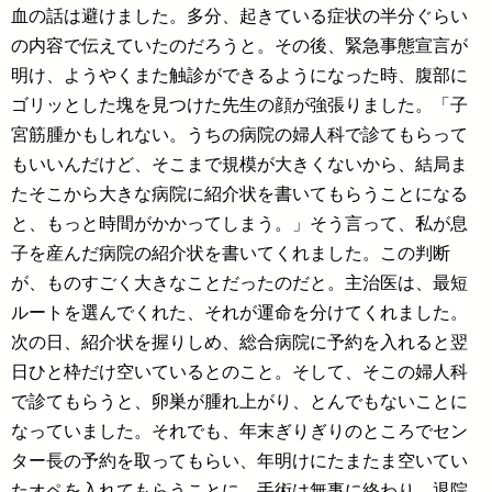
血の話は避けました。多分、起きている症状の半分ぐらい
の内容で伝えていたのだろうと。その後、緊急事態宣言が
明け、ようやくまた触診ができるようになった時、腹部に
ゴリッとした塊を見つけた先生の顔が強張りました。「子
宮筋腫かもしれない。うちの病院の婦人科で診てもらって
もいいんだけど、そこまで規模が大きくないから、結局ま
たそこから大きな病院に紹介状を書いてもらうことになる
と、もっと時間がかかってしまう。」そう言って、私が息
子を産んだ病院の紹介状を書いてくれました。この判断
が、ものすごく大きなことだったのだと。主治医は、最短
ルートを選んでくれた、それが運命を分けてくれました。
次の日、紹介状を握りしめ、総合病院に予約を入れると翌
日ひと枠だけ空いているとのこと。そして、そこの婦人科
で診てもらうと、卵巣が腫れ上がり、とんでもないことに
なっていました。それでも、年末ぎりぎりのところでセン
ター長の予約を取ってもらい、年明けにたまたま空いてい
たオペを入れてもらうことに。手術は無事に終わり、退院