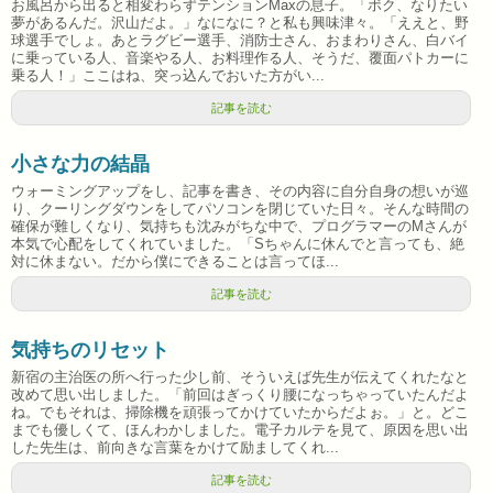
お風呂から出ると相変わらずテンションMaxの息子。「ボク、なりたい
夢があるんだ。沢山だよ。」なになに？と私も興味津々。「ええと、野
球選手でしょ。あとラグビー選手、消防士さん、おまわりさん、白バイ
に乗っている人、音楽やる人、お料理作る人、そうだ、覆面パトカーに
乗る人！」ここはね、突っ込んでおいた方がい...
記事を読む
小さな力の結晶
ウォーミングアップをし、記事を書き、その内容に自分自身の想いが巡
り、クーリングダウンをしてパソコンを閉じていた日々。そんな時間の
確保が難しくなり、気持ちも沈みがちな中で、プログラマーのMさんが
本気で心配をしてくれていました。「Sちゃんに休んでと言っても、絶
対に休まない。だから僕にできることは言ってほ...
記事を読む
気持ちのリセット
新宿の主治医の所へ行った少し前、そういえば先生が伝えてくれたなと
改めて思い出しました。「前回はぎっくり腰になっちゃっていたんだよ
ね。でもそれは、掃除機を頑張ってかけていたからだよぉ。」と。どこ
までも優しくて、ほんわかしました。電子カルテを見て、原因を思い出
した先生は、前向きな言葉をかけて励ましてくれ...
記事を読む