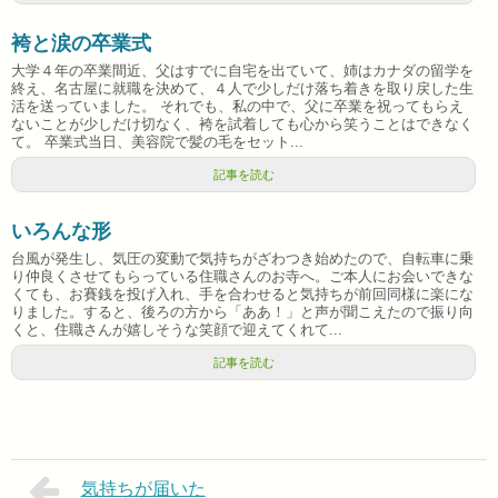
袴と涙の卒業式
大学４年の卒業間近、父はすでに自宅を出ていて、姉はカナダの留学を
終え、名古屋に就職を決めて、４人で少しだけ落ち着きを取り戻した生
活を送っていました。 それでも、私の中で、父に卒業を祝ってもらえ
ないことが少しだけ切なく、袴を試着しても心から笑うことはできなく
て。 卒業式当日、美容院で髪の毛をセット...
記事を読む
いろんな形
台風が発生し、気圧の変動で気持ちがざわつき始めたので、自転車に乗
り仲良くさせてもらっている住職さんのお寺へ。ご本人にお会いできな
くても、お賽銭を投げ入れ、手を合わせると気持ちが前回同様に楽にな
りました。すると、後ろの方から「ああ！」と声が聞こえたので振り向
くと、住職さんが嬉しそうな笑顔で迎えてくれて...
記事を読む
気持ちが届いた