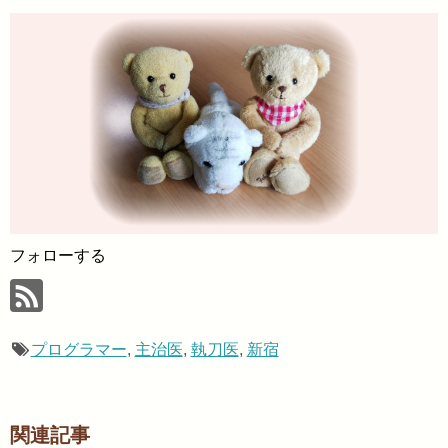
フォローする
プログラマー
,
主治医
,
執刀医
,
新宿
関連記事