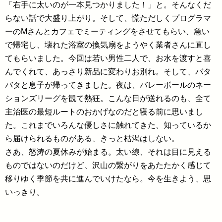
「右手に太いのが一本見つかりました！」と。そんなくだ
らない話で大盛り上がり。そして、慌ただしくプログラマ
ーのMさんとカフェでミーティングをさせてもらい、急い
で帰宅し、壊れた浴室の換気扇をようやく業者さんに直し
てもらいました。今回は若い男性二人で、お水を渡すと喜
んでくれて、あっさり新品に変わりお別れ。そして、バタ
バタと息子が帰ってきました。夜は、バレーボールのネー
ションズリーグを観て熱狂。こんな日が送れるのも、全て
主治医の最短ルートのおかげなのだと寝る前に思いまし
た。これまでいろんな優しさに触れてきた、知っているか
ら届けられるものがある、きっと枯渇はしない。
さあ、怒涛の夏休みが始まる。太い線、それは目に見える
ものではないのだけど、沢山の繋がりをあたたかく感じて
移りゆく季節を共に進んでいけたなら。今を生きよう、思
いっきり。