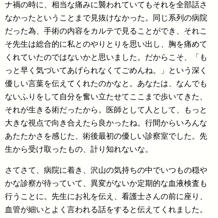
ナ禍の時に、相当な痛みに襲われていてもそれを全部話さ
なかったということまで見抜けなかった。同じ系列の病院
だった為、手術の内容をカルテで見ることができ、それこ
そ先生は総合的に私とのやりとりを思い出し、胸を痛めて
くれていたのではないかと思いました。だからこそ、「も
っと早く気づいてあげられなくてごめんね。」という深く
優しい言葉を伝えてくれたのかなと。あなたは、なんでも
ないふりをして自分を奮い立たせてここまで歩いてきた、
それが生きる術だったから。医師として人として、もっと
大きな視点で向き合えたら良かったね。行間からいろんな
あたたかさを感じた、術後最初の優しい診察室でした。先
生から受け取ったもの、計り知れないな。
さてさて、病院に着き、沢山の気持ちの中でいつもの穏や
かな診察が待っていて、異変がないか定期的な血液検査も
行うことに。先生にお礼を伝え、看護士さんの前に座り、
血管が細いとよく言われる話をすると伝えてくれました。