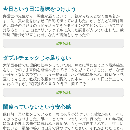
今日という日に意味をつけよう
弁護士の先生から、調書が届くという日、朝からなんとなく落ち着か
ず、先に買い物を済ませて自宅で待っていました。が、どんどん時は過
ぎ、息子のお迎えの時間が迫ってきたタイミングでピンポン。慌てて受
け取ると、そこにはクリアファイルに入った調書が入っていました。裁
判所で離婚が成立した日、なんの書類もなかったの...
記事を読む
ダブルチェックじゃ足りない
大学図書館で経理的な仕事をしていた頃、締めに間に合うよう最終確認
をし、そのまま書類を経理へ持って行こうと思っていました。が、なぜ
か分からないのですが、もう一度確認したい衝動に駆られ、最初から見
直してみると、教授に依頼されて購入した本を、５０００円と計上して
いたのですが、実際は５００００円で、慌ててそ...
記事を読む
間違っていないという安心感
数日前、買い物をしていると、急に視界が開けていく感覚があり、そし
てはっとなりました。母のことでカウンセリングに行った、１０年程前
に臨床心理士の先生に言われた言葉が、もう一度再生されて。「惜しい
所にいる、最後の答えは自分で見つけてください。それがあなたにとっ