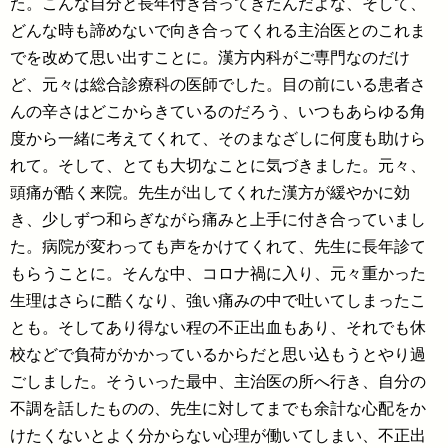
た。こんな自分と長年付き合ってきたんだよな、そして、
どんな時も諦めないで向き合ってくれる主治医とのこれま
でを改めて思い出すことに。漢方内科がご専門なのだけ
ど、元々は総合診療科の医師でした。目の前にいる患者さ
んの辛さはどこからきているのだろう、いつもあらゆる角
度から一緒に考えてくれて、そのまなざしに何度も助けら
れて。そして、とても大切なことに気づきました。元々、
頭痛が酷く来院。先生が出してくれた漢方が緩やかに効
き、少しずつ和らぎながら痛みと上手に付き合っていまし
た。病院が変わっても声をかけてくれて、先生に長年診て
もらうことに。そんな中、コロナ禍に入り、元々重かった
生理はさらに酷くなり、強い痛みの中で吐いてしまったこ
とも。そしてあり得ない程の不正出血もあり、それでも休
校などで負荷がかかっているからだと思い込もうとやり過
ごしました。そういった最中、主治医の所へ行き、自分の
不調を話したものの、先生に対してまでも余計な心配をか
けたくないとよく分からない心理が働いてしまい、不正出