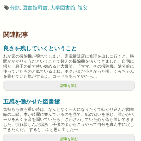
分類
,
図書館司書
,
大学図書館
,
祖父
関連記事
良さを残していくということ
わが家の掃除機が壊れてしまい、家電量販店に修理を出しに行くと、時
間がかかりそうだということで替えの掃除機を借りてきました。自宅に
帰り、息子の前で使い始めると大爆笑。「ママ、その掃除機、随分前に
使っていたものと似ているよね。ボクがまだ小さかった頃、くみちゃん
を乗せていた気がするよ。コードもあってやたら...
記事を読む
五感を働かせた図書館
気持ちも体も重い時は、なんとなく一人になりたくて転がり込んだ図書
館の二階。本が綺麗に並んでいるのを見て、紙の匂いを感じ、誰かがペ
ージをめくる音を聞いていたら、ざわざわしていた心が落ち着いてきま
した。慣れ親しんだ場所、子供の頃からこうやって自分を真ん中に戻し
てきたんだ。 すると、ふと思い出した一...
記事を読む