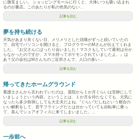
に微笑ましい。 ショッピングモールに行くと、大体いつも吸い込まれ
るのが書店。このあたりが私の色気のない...
記事を読む
夢を持ち続ける
天気があまり良くない日、メリメリとした頭痛がずっと続いていたの
で、自宅でパソコンを開けると、プログラマーのMさんが伝えてくれま
した。『お父さんにばったり会いました！マスクもしていて最初は分か
らなかったのですが、スマホ持ってポケモンされていましたよ。』は
あ？父の会社はMさんちのご近所さんで、人口の多い...
記事を読む
帰ってきたホームグラウンド
看護士さんから言われていたのは、退院から１か月ぐらいは安静にして
いましょうという内容。ということは、１か月を待たなくても、元気に
なったら多少前倒ししても大丈夫だよね、“ぐらい”だしねという都合の
いい解釈をして、若干フライングだとは分かっていても自転車に乗っ
て、喜んでシェアオフィスに来てしまいました。...
記事を読む
一歩前へ