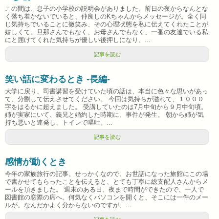
この間は、息子の小学校の説明会がありました。前日の夜からなんとな
く落ち着かないでいると、仲良しのKちゃんからメッセージが。全く同
じ気持ちでいることに微笑み、その心理状態を私に伝えてくれたことが
嬉しくて。旦那さんでもなく、お母さんでもなく、一番の友達でいる私
にと届けてくれた気持ちが優しい後押しになり、...
記事を読む
笑い話に変わるとき -長編-
大学に戻り、司書講習を受けていた頃の話は、本当に色々な思いがあっ
て、分割して伝えさせてください。 今回は気持ちが溢れて、１０００
字をはるかに超えました。 受講していたのは7月中旬から９月中旬頃。
姉が実家にいて、義兄と婚約した時期に、事件が発生。 朝から姉が気
持ち悪いと連発し、トイレで嘔吐。...
記事を読む
感情が動くとき
今年の家族旅行の記事。せっかくなので、お世話になった旅館にこの場
で書かせてもらったことを伝えると、とても丁寧に総支配人さんからメ
ールを頂きました。 週末のある日、夜まで時間ができたので、一人で
図書館の窓際の席へ。何気なくパソコンを開くと、そこには一件のメー
ルが。なんだかよく分からないのですが、...