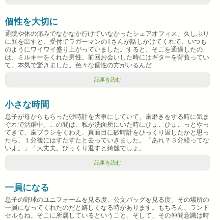
個性を大切に
通院や体の痛みでなかなか行けていなかったシェアオフィス。久しぶり
に顔を出すと、受付でラガーマンのTさんが話しかけてくれて、いつも
のようにワイワイ盛り上がっていました。すると、そこを通過したの
は、ミルキーをくれた男性。前回お会いした時にはギターを背負ってい
て、本気で驚きました。色々な個性の方がいるんだ...
記事を読む
小さな時間
息子が母からもらった砂時計を大事にしていて、歯磨きをする時に気ま
ぐれで活躍中。この間は、私が洗面所にいた時にひょこひょこっとやっ
てきて、歯ブラシをくわえ、真面目に砂時計をひっくり返したかと思っ
たら、１分後にはすたすたと去っていきました。「あれ？３分経ってな
いよ。」「大丈夫。ひっくり返すと綺麗でしょ。...
記事を読む
一員になる
息子の野球のユニフォームを見る度、公文バッグを見る度、その場所の
一員になってくれたのだと嬉しくなる時があります。もちろん、ランド
セルもね。そこに所属しているということ。そして、その仲間意識は時