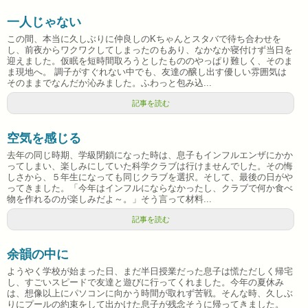
一人じゃない
この間、本当に久しぶりに仲良しのKちゃんとスタバで待ち合わせを
し、前夜からワクワクしてしまったのもあり、なかなか寝付けず当日を
迎えました。仮眠を短時間取ろうとしたもののやっぱり難しく、そのま
ま現地へ。 調子がすぐれない中でも、友達の醸し出す優しい雰囲気は
そのままでなんだか沁みました。ふわっと包み込...
記事を読む
空気を感じる
去年の同じ時期、学級閉鎖になった時は、息子もインフルエンザにかか
ってしまい、楽しみにしていた科学クラブは行けませんでした。その悔
しさから、５年生になっても同じクラブを選択。そして、最後の日がや
ってきました。「今年はインフルにならなかったし、クラブで何か食べ
物を作れるのが楽しみだよ～。」そう言って材料...
記事を読む
余韻の中に
ようやく学校が始まった日、まだ半日授業だった息子は慌ただしく帰宅
し、すごいスピードで友達と遊びに行ってくれました。今年の夏休み
は、想像以上にパソコンに向かう時間が取れず苦戦。そんな時、久しぶ
りにプールの約束をして出かけた息子が残念そうに帰ってきました。