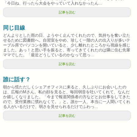
「今日ね、行ったら大会をやっていて入れなかったん...
記事を読む
同じ目線
どんよりとした雨の日、ようやく止んでくれたので、気持ちを奮い立た
せるために図書館へ。自習室をやめ、珍しく一階の人の出入りが多いテ
ーブル席でパソコンを開いていると、少し離れたところから視線を感じ
ました。あっ！と思い手を振ると、寄ってきてくれたのは隣に住む先輩
ママでした。「最近どうしているのかなって思っ...
記事を読む
誰に話す？
朝から慌ただしくシェアオフィスに来ると、久しぶりにお会いしたの
は、広報のMさん。私の顔を見ると、毎回弱音を吐いてくれて、なんだ
か嬉しくなりました。「今まで報道関係者の方などとお仕事をしてきた
ので、受付業務に慣れなくて。」と。誰か一人、本当に一人聞いてくれ
る人がいるだけで、弱さを見せられるだけでふわっ...
記事を読む