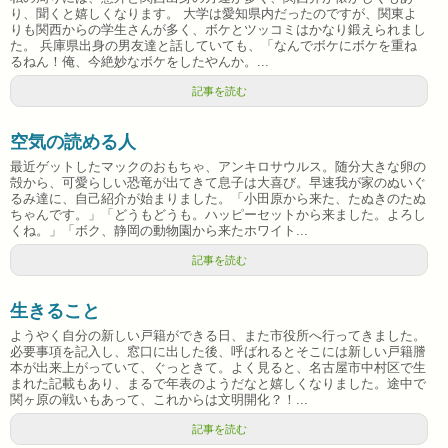
り、聞くと嬉しくなります。 大学は愛知県内だったのですが、関東よ
りも関西からの学生さんが多く、ボケとツッコミはかなり鍛えられまし
た。 兵庫県出身の男友達と話していても、「なんでボケにボケを重ね
るねん！俺、今絶妙なボケをしたやんか。...
記事を読む
空気の読める人
最近ゲットしたマックのおもちゃ、アンキロサウルス。随分大きな卵の
殻から、可愛らしい恐竜が出てきて息子は大喜び。早速我が家のぬいぐ
るみ達に、自己紹介が始まりました。「小田原から来た、たぬきのたぬ
ちゃんです。」「どうもどうも。ハッピーセットから来ました。よろし
くね。」「ボク、静岡の動物園から来たホワイト...
記事を読む
生きること
ようやく自分の新しい戸籍ができる日、また市役所へ行ってきました。
必要事項を記入し、窓口に出した後、呼ばれるとそこには新しい戸籍謄
本が出来上がっていて、ぐっときて。よく見ると、名古屋市中村区で生
まれた記載もあり、まるで年表のようだなと嬉しくなりました。途中で
関ヶ原の戦いもあって、これからは文明開化？！...
記事を読む