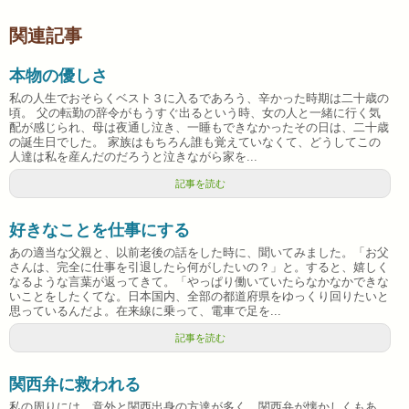
関連記事
本物の優しさ
私の人生でおそらくベスト３に入るであろう、辛かった時期は二十歳の
頃。 父の転勤の辞令がもうすぐ出るという時、女の人と一緒に行く気
配が感じられ、母は夜通し泣き、一睡もできなかったその日は、二十歳
の誕生日でした。 家族はもちろん誰も覚えていなくて、どうしてこの
人達は私を産んだのだろうと泣きながら家を...
記事を読む
好きなことを仕事にする
あの適当な父親と、以前老後の話をした時に、聞いてみました。「お父
さんは、完全に仕事を引退したら何がしたいの？」と。すると、嬉しく
なるような言葉が返ってきて。「やっぱり働いていたらなかなかできな
いことをしたくてな。日本国内、全部の都道府県をゆっくり回りたいと
思っているんだよ。在来線に乗って、電車で足を...
記事を読む
関西弁に救われる
私の周りには、意外と関西出身の方達が多く、関西弁が懐かしくもあ