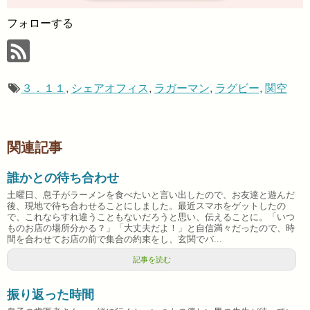
フォローする
３．１１
,
シェアオフィス
,
ラガーマン
,
ラグビー
,
関空
関連記事
誰かとの待ち合わせ
土曜日、息子がラーメンを食べたいと言い出したので、お友達と遊んだ
後、現地で待ち合わせることにしました。最近スマホをゲットしたの
で、これならすれ違うこともないだろうと思い、伝えることに。「いつ
ものお店の場所分かる？」「大丈夫だよ！」と自信満々だったので、時
間を合わせてお店の前で集合の約束をし、玄関でバ...
記事を読む
振り返った時間