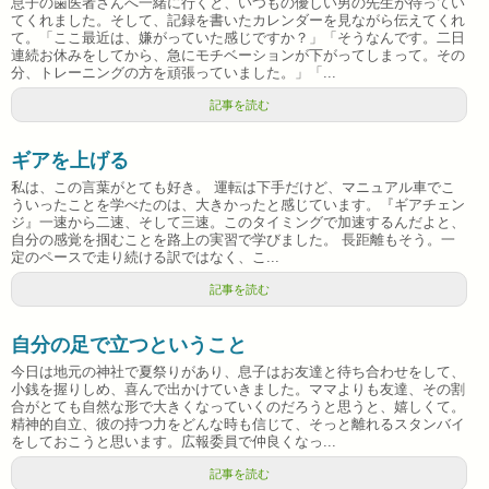
息子の歯医者さんへ一緒に行くと、いつもの優しい男の先生が待ってい
てくれました。そして、記録を書いたカレンダーを見ながら伝えてくれ
て。「ここ最近は、嫌がっていた感じですか？」「そうなんです。二日
連続お休みをしてから、急にモチベーションが下がってしまって。その
分、トレーニングの方を頑張っていました。」「...
記事を読む
ギアを上げる
私は、この言葉がとても好き。 運転は下手だけど、マニュアル車でこ
ういったことを学べたのは、大きかったと感じています。『ギアチェン
ジ』一速から二速、そして三速。このタイミングで加速するんだよと、
自分の感覚を掴むことを路上の実習で学びました。 長距離もそう。一
定のペースで走り続ける訳ではなく、こ...
記事を読む
自分の足で立つということ
今日は地元の神社で夏祭りがあり、息子はお友達と待ち合わせをして、
小銭を握りしめ、喜んで出かけていきました。ママよりも友達、その割
合がとても自然な形で大きくなっていくのだろうと思うと、嬉しくて。
精神的自立、彼の持つ力をどんな時も信じて、そっと離れるスタンバイ
をしておこうと思います。広報委員で仲良くなっ...
記事を読む