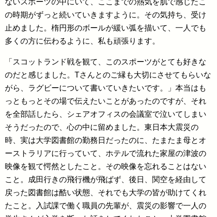
ないスポーツの中にいて、ここまでの熱気を肌で感じたこ
の時期がずっと続いていきますように。その気持ち、受け
止めました。楕円形のボールが緩い弧を描いて、一人でも
多くの方に伝わるように、私も頑張ります。
「スコットランド戦を観て、このスポーツがとても好きな
のだと感じました。Tさんとのご縁も大切にさせてもらいな
がら、ラグビーについて書いていきたいです。」本当はも
っともっとその場で伝えたいことがあったのですが、それ
を全部話したら、シェアオフィスの会議室で泣いてしまい
そうだったので、心の中に留めました。東日本大震災の
時、実は大学図書館の勤務日だったのに、たまたま母とオ
ーストラリアに行っていて、ホテルで流れた家屋の津波の
映像を観て愕然としたこと。その映像を忘れることはない
こと。成田行きの飛行機が飛ばず、後日、関空を経由して
戻った図書館は酷い状態、それでも大学の皆が助けてくれ
たこと。入試課で働く職員の先輩が、震災の影響で一人の