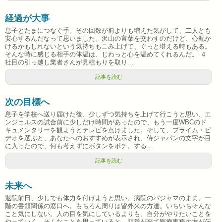
経過が大事
息子とたまにつなぐ手。その回数が前よりも増えた気がして、二人とも
安心するんだなって思いました。沢山の言葉を交わすのだけど、心配か
けるかもしれないという気持ちもこみ上げて、ぐっと堪える時もある。
そんな時に感じる相手の体温は、じわっと心を温めてくれるんだ。 ４
社目の引っ越し業者さんが見積もりを取り...
記事を読む
次の目標へ
息子を学校へ送り届けた後、少しずつ気持ちを上げて行こうと思い、エ
ンジェルスの試合前に少しだけ時間があったので、もう一度WBCのド
キュメンタリーを観ようとテレビを点けました。そして、プライム・ビ
デオを選ぶと、あなたへのおすすめが表示され、侍ジャパンの文字が目
に入ったので、何も考えずにボタンをポチ。する...
記事を読む
未来へ
退院前日、少しでも体力を付けようと思い、病院のパジャマのまま、一
階の書類関係の窓口へ。もちろん周りは皆外来の方達。いちいちそんな
こと気にしない。人の目を気にしているよりも、自分がやりたいことを
やっていく。そんなことを思っていると、順番が来て医療事務の方が伝