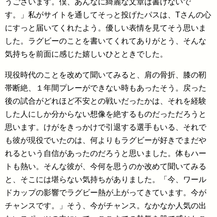
うございます。僕、あんなに綺麗な文章は書けないで
す。」私がサイトを通してそっと投げたパスは、Tさんの心
にすっと届いてくれたよう。優しい表情を見てそう思いま
した。ラグビーのことを書いてくれてありがとう、そんな
気持ちを前面に感じた嬉しいひとときでした。
現役時代のことを改めて聞いてみると、肩の骨折、膝の靭
帯断絶、１年間プレーができない時もあったそう。戻った
後の試合がどれほど不安との戦いだったかは、それを経験
した人にしか分からない想像を絶するものだっただろうと
思います。けがをきっかけで引退する選手もいる、それで
も彼が現役でいたのは、何よりもラグビーが好きでまだや
れるという自信があったのだろうと思いました。体もハー
トも熱い。そんな彼が、今何を思うのか改めて聞いてみる
と、そこには堪らない気持ちがありました。「今、ワール
ドカップの影響でラグビー熱が上がってきています。今が
チャンスです。」そう、今がチャンス。なかなか人気の出