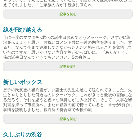
えてくれました。「ご家族の方が手続きに来られ...
記事を読む
線を飛び越える
年に一度のマブダチK君への誕生日おめでとうメッセージ。さすがに近
況を伝えようと思い、お祝いコメント共に一連の内容を送りました。す
ると、なんで今まで連絡してこなかったんだと怒られることを覚悟して
いたのですが、思いがけない内容で胸がいっぱいに。 『ありがとう。
俺の誕生日なんてどうでもいいけど、Sの身体...
記事を読む
新しいボックス
息子の氏変更の審判書が、弁護士の先生を通して送られてきました。先
生とやりとりした何通ものレターパック、これがきっと最後の書類にな
るだろう、それを思うと色々な気持ちがこみ上げて。そして、大事な審
判書を持って市役所へ。また戸籍課の前で待っていると、番号が呼ばれ
事情を説明しました。裁判所の待合室で今後の流...
記事を読む
久しぶりの渋谷