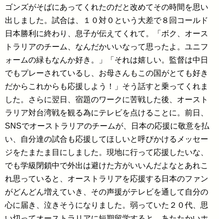
ゴンズがそばにあってくれたのだと改めてその時間を思い
出しました。試合は、１０対０という大差で８回コールド
日本勝利に終わり、息子が伝えてくれて。「ボク、オース
トラリアのチーム、なんだかいいなって思ったよ。ユニフ
ォームの緑もなんか好き。」「それは嬉しい。監督は中日
でもプレーされているし、お母さんもこの国がとても好き
だからこれからも応援しよう！」そう話すと乗ってくれま
した。さらに翌日、宿題のワークに苦戦した後、オースト
ラリア対台湾戦を観る為にテレビを点けることに。前日、
SNSでオーストラリアのチームが、日本の応援に敬意を払
い、自分達の試合も応援してほしいと呼びかけるメッセー
ジをたまたま目にしました。現地に行って応援したいな、
でも学級閉鎖中で外出は避けた方がいいんだよなとあれこ
れ思っていると、オーストラリアを応援する日本のファン
がどんどん増えていき、その声援がテレビを通して自分の
心に届き、泣きそうになりました。弱っていた２０代、思
い切ってオーストラリアに短期留学すると、あたたかいホ