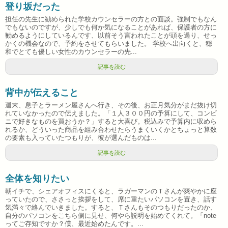
登り坂だった
担任の先生に勧められた学校カウンセラーの方との面談。強制でもなん
でもないのですが、少しでも何か気になることがあれば、保護者の方に
勧めるようにしているんです、以前そう言われたことが頭を過り、せっ
かくの機会なので、予約をさせてもらいました。 学校へ出向くと、穏
和でとても優しい女性のカウンセラーの先...
記事を読む
背中が伝えること
週末、息子とラーメン屋さんへ行き、その後、お正月気分がまだ抜け切
れていなかったので伝えました。「１人３００円の予算にして、コンビ
ニで好きなものを買おうか？」すると大喜び。税込みで予算内に収めら
れるか、どういった商品を組み合わせたらうまくいくかとちょっと算数
の要素も入っていたつもりが、彼が選んだものは...
記事を読む
全体を知りたい
朝イチで、シェアオフィスにくると、ラガーマンのＴさんが爽やかに座
っていたので、ささっと挨拶をして、席に重たいパソコンを置き、話す
気満々で絡んでいきました。すると、Ｔさんもそのつもりだったのか、
自分のパソコンをこちら側に見せ、何やら説明を始めてくれて。「note
ってご存知ですか？僕、最近始めたんです。...