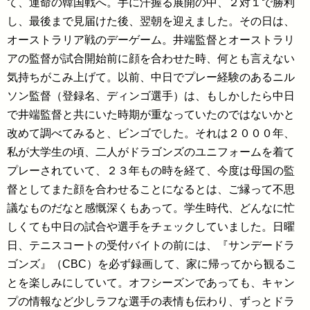
て、運命の韓国戦へ。手に汗握る展開の中、２対１で勝利
し、最後まで見届けた後、翌朝を迎えました。その日は、
オーストラリア戦のデーゲーム。井端監督とオーストラリ
アの監督が試合開始前に顔を合わせた時、何とも言えない
気持ちがこみ上げて。以前、中日でプレー経験のあるニル
ソン監督（登録名、ディンゴ選手）は、もしかしたら中日
で井端監督と共にいた時期が重なっていたのではないかと
改めて調べてみると、ビンゴでした。それは２０００年、
私が大学生の頃、二人がドラゴンズのユニフォームを着て
プレーされていて、２３年もの時を経て、今度は母国の監
督としてまた顔を合わせることになるとは、ご縁って不思
議なものだなと感慨深くもあって。学生時代、どんなに忙
しくても中日の試合や選手をチェックしていました。日曜
日、テニスコートの受付バイトの前には、『サンデードラ
ゴンズ』（CBC）を必ず録画して、家に帰ってから観るこ
とを楽しみにしていて。オフシーズンであっても、キャン
プの情報など少しラフな選手の表情も伝わり、ずっとドラ