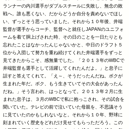
ランナーの内川選手がダブルスチールに失敗し、無念の敗
戦へ。誰も悪くない、だからどうか自分を責めないでほし
い、ずっとそう思っていました。それから１０年後、井端
監督が選手からコーチ、監督へと就任しJAPANのユニフォ
ームを着て胴上げされた時、その日のことを一日たりとも
忘れたことはなかったんじゃないかと、中日のドラフト５
位から入団して努力を重ね続けてくれた井端選手をずっと
見てきたからこそ、感無量でした。「２０１３年のWBCで
井端監督も選手として活躍してくれたんだよ。」と息子に
話すと答えてくれて。「え～、そうだったんだね。ボクが
生まれた年だ。ボク、もう生きていてその大会があったん
だね。」そう言われ、はっとなって。２０１３年２月に生
まれた息子は、３月のWBCで私に抱っこされ、その試合を
聞いていた。テレビの前で泣いていた母親を、不思議そう
に見ていたのかもしれないなと。それから１０年、野球に
刻まれていく歴史をどれだけ見せてもらっただろう。この