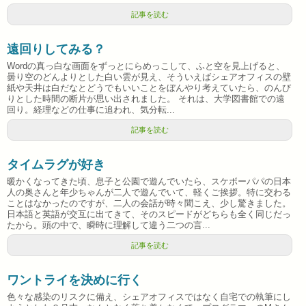
記事を読む
遠回りしてみる？
Wordの真っ白な画面をずっとにらめっこして、ふと空を見上げると、
曇り空のどんよりとした白い雲が見え、そういえばシェアオフィスの壁
紙や天井は白だなとどうでもいいことをぼんやり考えていたら、のんび
りとした時間の断片が思い出されました。 それは、大学図書館での遠
回り。経理などの仕事に追われ、気分転...
記事を読む
タイムラグが好き
暖かくなってきた頃、息子と公園で遊んでいたら、スケボーパパの日本
人の奥さんと年少ちゃんが二人で遊んでいて、軽くご挨拶。特に交わる
ことはなかったのですが、二人の会話が時々聞こえ、少し驚きました。
日本語と英語が交互に出てきて、そのスピードがどちらも全く同じだっ
たから。頭の中で、瞬時に理解して違う二つの言...
記事を読む
ワントライを決めに行く
色々な感染のリスクに備え、シェアオフィスではなく自宅での執筆にし