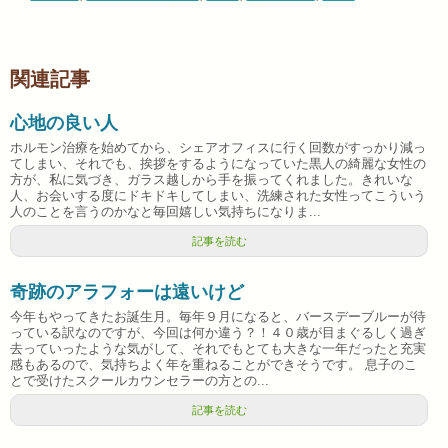
関連記事
心地の良い人
ホルモン治療を始めてから、シェアオフィスに行く回数がすっかり減っ
てしまい、それでも、挨拶をするようになっていた黒人の綺麗な女性の
方が、私に気づき、ガラス越しから手を振ってくれました。きれいな
人、お会いする度にドキドキしてしまい、洗練された女性ってこういう
人のことを言うのかなと毎回嬉しい気持ちになりま...
記事を読む
奇跡のアラフォーは遠いけど
今年もやってきたお誕生月。毎年９月になると、バースデーブルーが待
っている訳なのですが、今回は何か違う？！４０歳が目まぐるしく過ぎ
去っていったような気がして、それでもとても大きな一年だったと充実
感もあるので、気持ちよく年を重ねることができそうです。 息子のこ
とで受けたスクールカウンセラーの方との...
記事を読む