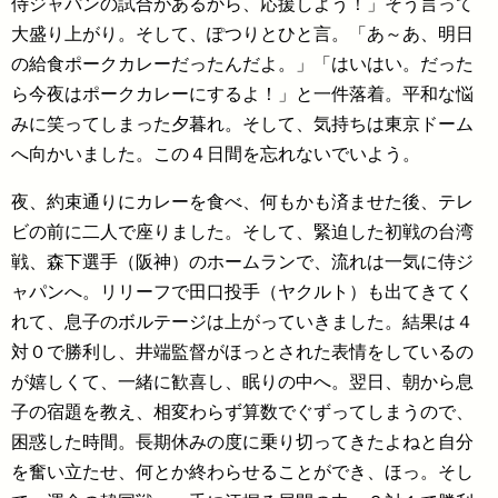
侍ジャパンの試合があるから、応援しよう！」そう言って
大盛り上がり。そして、ぽつりとひと言。「あ～あ、明日
の給食ポークカレーだったんだよ。」「はいはい。だった
ら今夜はポークカレーにするよ！」と一件落着。平和な悩
みに笑ってしまった夕暮れ。そして、気持ちは東京ドーム
へ向かいました。この４日間を忘れないでいよう。
夜、約束通りにカレーを食べ、何もかも済ませた後、テレ
ビの前に二人で座りました。そして、緊迫した初戦の台湾
戦、森下選手（阪神）のホームランで、流れは一気に侍ジ
ャパンへ。リリーフで田口投手（ヤクルト）も出てきてく
れて、息子のボルテージは上がっていきました。結果は４
対０で勝利し、井端監督がほっとされた表情をしているの
が嬉しくて、一緒に歓喜し、眠りの中へ。翌日、朝から息
子の宿題を教え、相変わらず算数でぐずってしまうので、
困惑した時間。長期休みの度に乗り切ってきたよねと自分
を奮い立たせ、何とか終わらせることができ、ほっ。そし