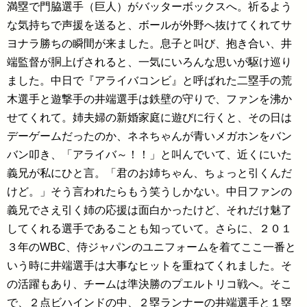
満塁で門脇選手（巨人）がバッターボックスへ。祈るよう
な気持ちで声援を送ると、ボールが外野へ抜けてくれてサ
ヨナラ勝ちの瞬間が来ました。息子と叫び、抱き合い、井
端監督が胴上げされると、一気にいろんな思いが駆け巡り
ました。中日で『アライバコンビ』と呼ばれた二塁手の荒
木選手と遊撃手の井端選手は鉄壁の守りで、ファンを沸か
せてくれて。姉夫婦の新婚家庭に遊びに行くと、その日は
デーゲームだったのか、ネネちゃんが青いメガホンをバン
バン叩き、「アライバ～！！」と叫んでいて、近くにいた
義兄が私にひと言。「君のお姉ちゃん、ちょっと引くんだ
けど。」そう言われたらもう笑うしかない。中日ファンの
義兄でさえ引く姉の応援は面白かったけど、それだけ魅了
してくれる選手であることも知っていて。さらに、２０１
３年のWBC、侍ジャパンのユニフォームを着てここ一番と
いう時に井端選手は大事なヒットを重ねてくれました。そ
の活躍もあり、チームは準決勝のプエルトリコ戦へ。そこ
で、２点ビハインドの中、２塁ランナーの井端選手と１塁