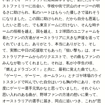
ストファミリーに出会い、学校や街で沢山のオージーの明
るさに助けられ、私のハートはもらった優しさで溢れそう
になりました。この国に助けられた、だから自分も恩返し
したいと思った、でも東京ドームに行けない、そんな時チ
ームの垣根を越え、国を越え、１２球団のユニフォームを
着たファンの方達がオーストラリアに大きな声援を送って
くれていました。ありがとう、本当にありがとう。そし
て、実際に中日の応援歌でもあった『狙い撃ち』は、オー
ストラリアチームからのリクエストで、その曲もファンの
みんなが歌ってくれました。それは、私が小学生の頃、
『燃えよドラゴンズ！』と共に、最初に覚えた曲でした。
『ゲーリー、ゲーリー、ホームラン♪』とナゴヤ球場のライ
トスタンドで叫んでいた自分はいつも胸の中にあり、その
度にゲーリー選手元気かなと思っていました。それぐらい
思い入れのある曲が、野球ファンの方達の想いに乗って、
オーストラリアの選手に届き、同点に追いつき、これが“思