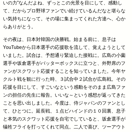
いの力”なんだよね、ずっとこの光景を目にして、感動し
て、だからプロ野球ファンでい続けているんだなと堪らな
い気持ちになって。その場に集まってくれた方達へ、心か
らありがとう。
その夜は、日本対韓国の決勝戦。始まる前に、息子は
YouTubeから日本選手の応援歌を流して、覚えようとして
いました。試合は、予想通り緊迫した接戦に。広島の小薗
選手や坂倉選手がバッターボックスに立つと、外野席のフ
ァンがスクワット応援することを知っていました。今年ヤ
クルト戦を観に行った時、３試合中２試合が広島戦。その
応援を目にして、すごいなという感動をそのまま広島ファ
ンの担任の先生に報告。いいな～という感想が返ってきた
ことを思い出しました。今度は、侍ジャパンのファンとし
て、ひとつに。延長戦、１点ビハインドの１０回裏、息子
と本気のスクワット応援を自宅でしていると、坂倉選手が
犠牲フライを打ってくれて同点。二人で喜び、ツーアウト