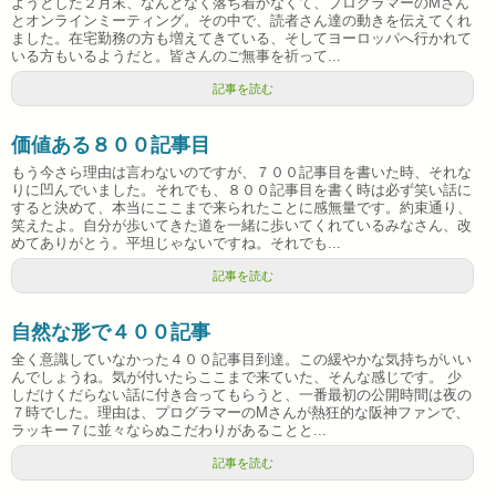
ようとした２月末、なんとなく落ち着かなくて、プログラマーのMさん
とオンラインミーティング。その中で、読者さん達の動きを伝えてくれ
ました。在宅勤務の方も増えてきている、そしてヨーロッパへ行かれて
いる方もいるようだと。皆さんのご無事を祈って...
記事を読む
価値ある８００記事目
もう今さら理由は言わないのですが、７００記事目を書いた時、それな
りに凹んでいました。それでも、８００記事目を書く時は必ず笑い話に
すると決めて、本当にここまで来られたことに感無量です。約束通り、
笑えたよ。自分が歩いてきた道を一緒に歩いてくれているみなさん、改
めてありがとう。平坦じゃないですね。それでも...
記事を読む
自然な形で４００記事
全く意識していなかった４００記事目到達。この緩やかな気持ちがいい
んでしょうね。気が付いたらここまで来ていた、そんな感じです。 少
しだけくだらない話に付き合ってもらうと、一番最初の公開時間は夜の
７時でした。理由は、プログラマーのMさんが熱狂的な阪神ファンで、
ラッキー７に並々ならぬこだわりがあることと...
記事を読む