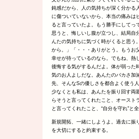
鈍感だから、人の気持ちが深く分かる
に傷ついていないから、本当の痛みは
ると言っていたよ。もう勝手にしてっ
思うと、悔しいし腹が立つし、結局自
んたの気持ちに気づく時がくると思う
から。」「・・・ありがとう。もうお
幸せが待っているのなら。でもね、熱
後悔する気がするんだよ。体が弱った
気のお人よしだな。あんたのバカさ加
先、そんなSの優しさを都合よく使う
少なくとも私は、あんたを振り回す両
らそうと言ってくれたこと、オースト
と言ってくれたこと、“自分を守れ”と
新規開拓、一緒にしようよ。過去に振
を大切にすると約束する。