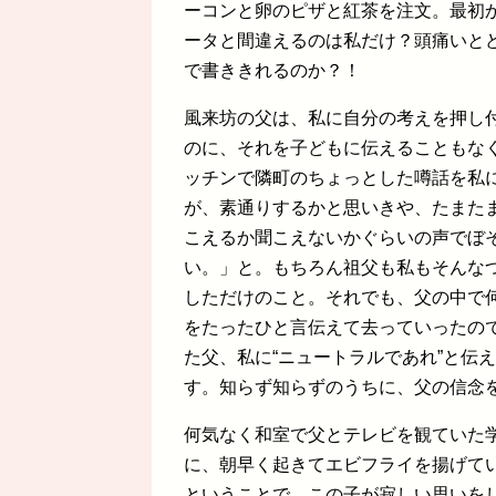
ーコンと卵のピザと紅茶を注文。最初
ータと間違えるのは私だけ？頭痛いと
で書ききれるのか？！
風来坊の父は、私に自分の考えを押し
のに、それを子どもに伝えることもな
ッチンで隣町のちょっとした噂話を私
が、素通りするかと思いきや、たまた
こえるか聞こえないかぐらいの声でぼ
い。」と。もちろん祖父も私もそんな
しただけのこと。それでも、父の中で
をたったひと言伝えて去っていったの
た父、私に“ニュートラルであれ”と伝
す。知らず知らずのうちに、父の信念
何気なく和室で父とテレビを観ていた
に、朝早く起きてエビフライを揚げて
ということで、この子が寂しい思いを