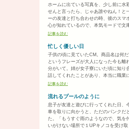
ホームに出ている写真を、少し前に水
せんと言ったら、じゃあ誰やねん！と
ーの友達と打ち合わせの時、彼のスマ
心が知れているので、本気モードで文庫を
記事を読む
忙しく優しい日
子供の頃に見ていたCM。商品名は何
というフレーズが大人になった今も離
分がいて。姉が女子寮にいた頃に知り
話してくれたことがあり、本当に職業によ
記事を読む
流れるプールのように
息子が友達と遊びに行ってくれた日、
車を取りに向かうと、ただのパンクだ
た。「もうすぐ雨のようなので、気を
いがけない場所で１UPキノコを受け取り