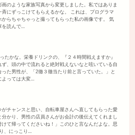
彩画のような家族写真から変更しました。私ではありま
一斉にずっこけてもらえるかな。 これは、プログラマ
ホからちゃちゃっと撮ってもらった私の画像です。 気
読んで...
だったかな。栄養ドリンクの、『２４時間戦えますか』
れず、頭の中で流れると絶対戦えないなと呟いている自
合った男性が、「2徹３徹当たり前と言っていた。」と
っては大変...
今がチャンスと思い、自転車屋さんへ直してもらった愛
と分かり、男性の店員さんがお会計の後伝えてくれまし
付けて帰ってくださいね！」このひと言なんだよな。思
、にっこり...