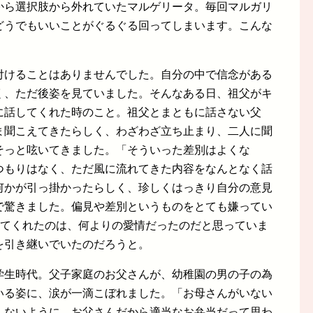
から選択肢から外れていたマルゲリータ。毎回マルガリ
どうでもいいことがぐるぐる回ってしまいます。こんな
付けることはありませんでした。自分の中で信念がある
く、ただ後姿を見ていました。そんなある日、祖父がキ
に話してくれた時のこと。祖父とまともに話さない父
ま聞こえてきたらしく、わざわざ立ち止まり、二人に聞
そっと呟いてきました。「そういった差別はよくな
つもりはなく、ただ風に流れてきた内容をなんとなく話
何かが引っ掛かったらしく、珍しくはっきり自分の意見
で驚きました。偏見や差別というものをとても嫌ってい
えてくれたのは、何よりの愛情だったのだと思っていま
を引き継いでいたのだろうと。
学生時代。父子家庭のお父さんが、幼稚園の男の子の為
いる姿に、涙が一滴こぼれました。「お母さんがいない
しないように、お父さんだから適当なお弁当だって思わ