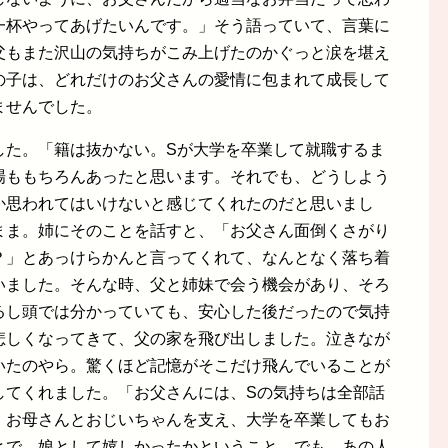
一杯やってあげたいんです。」そう語っていて、言葉に
父もまた沢山の気持ちがこみ上げたのかぐっと涙を堪え
の子は、どれだけのお父さんの愛情に包まれて成長して
ませんでした。
した。「籍は抜かない。Sが大学を卒業して就職するま
場ももちろんあったと思います。それでも、どうしよう
か思われてはいけないと感じてくれたのだと思いまし
まま。姉にそのことを話すと、「お父さん面倒くさがり
？」とあっけらかんと言ってくれて、なんとなく落ち着
いました。そんな時、父と姉妹で会う機会があり、そろ
るし頭では分かっていても、安心した後だったので気持
悲しくなってきて、父の家を飛び出しました。泣きなが
いたのやら。驚くほど記憶がそこだけ飛んでいることが
してくれました。「お父さんには、Sの気持ちは全部話
、お母さんとおじいちゃんを支え、大学を卒業してもお
とで、娘として嬉しかったかということ。でも、あの人