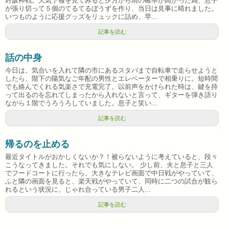
対阪神戦。天気予報を見てみると夕方から雨の確率が高かった為、息子
が張り切って５個のてるてるぼうずを作り、当日は見事に晴れました。
いつものように応援グッズをリュックに詰め、早...
記事を読む
話の中身
今日は、気合いを入れて隣の市にあるスタバまで自転車で走らせようと
したら、階下の陽気なご年配の男性とエレベーターで相乗りに。短時間
でも絡んでくれる気楽さで充電完了。以前声をかけられた時は、鍵を持
って出るのを忘れてしまったから入れないと言って、ギターを弾き語り
ながら１階でうろうろしていました。息子と笑い...
記事を読む
帰るのを止める
最近タイトルがおかしくないか？！被らないように考えていると、段々
こうなってきました。それでも気にしない。 少し前、夫と息子と三人
でフードコートに行ったら、大きなテレビ画面で中日戦がやっていて、
ふと隣の画面を見ると、楽天戦がやっていて、同時に二つの試合が観ら
れるという状況に、じゃれ合っている男子二人...
記事を読む