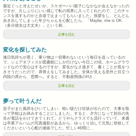
最近ぐっと冷えたせいか、スケボーパパ親子になかなか会えなかったの
ですが、久しぶりにいい感じで私の視界に入ってくれたので、このチャ
ンスを逃すものかと歩道で止まってもらいました。挨拶をし、どんどん
歩き出してしまった年少ちゃんを心配したら、「Maybe, she is OK.
（多分彼女は大丈夫）」という相...
記事を読む
変化を探してみた
連日気持ちが悪く、乗り物は一切乗れないという毎日を送っているの
で、シェアオフィスか図書館にしか行けない今日この頃。ホームグラウ
ンドなので安心はするのですが、変化がなさ過ぎて、書くことが底をつ
きそうだったので、席替えをしてみました。全体が見える意外と目立つ
内陸の席から、窓際へ。すると、不動産関係のHさ...
記事を読む
夢って叶うんだ
息子がまた風邪をひいてしまい、軽い咳だけ症状が出たので、大事を取
って学校はお休みすることにしました。すると、夕方になって担任の先
生が電話をかけてきてくれて。どうやらクラスでも流行っていて、来週
は卒業アルバムの写真撮影があるから、ゆっくり治して元気に登校して
くださいという心配の連絡でした。忙しい時間に...