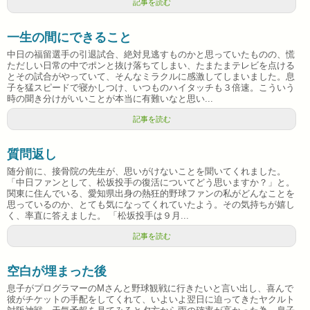
記事を読む
一生の間にできること
中日の福留選手の引退試合、絶対見逃すものかと思っていたものの、慌
ただしい日常の中でポンと抜け落ちてしまい、たまたまテレビを点ける
とその試合がやっていて、そんなミラクルに感激してしまいました。息
子を猛スピードで寝かしつけ、いつものハイタッチも３倍速。こういう
時の聞き分けがいいことが本当に有難いなと思い...
記事を読む
質問返し
随分前に、接骨院の先生が、思いがけないことを聞いてくれました。
「中日ファンとして、松坂投手の復活についてどう思いますか？」と。
関東に住んでいる、愛知県出身の熱狂的野球ファンの私がどんなことを
思っているのか、とても気になってくれていたよう。その気持ちが嬉し
く、率直に答えました。 「松坂投手は９月...
記事を読む
空白が埋まった後
息子がプログラマーのMさんと野球観戦に行きたいと言い出し、喜んで
彼がチケットの手配をしてくれて、いよいよ翌日に迫ってきたヤクルト