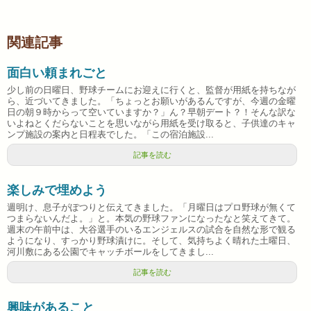
関連記事
面白い頼まれごと
少し前の日曜日、野球チームにお迎えに行くと、監督が用紙を持ちなが
ら、近づいてきました。「ちょっとお願いがあるんですが、今週の金曜
日の朝９時からって空いていますか？」ん？早朝デート？！そんな訳な
いよねとくだらないことを思いながら用紙を受け取ると、子供達のキャ
ンプ施設の案内と日程表でした。「この宿泊施設...
記事を読む
楽しみで埋めよう
週明け、息子がぽつりと伝えてきました。「月曜日はプロ野球が無くて
つまらないんだよ。」と。本気の野球ファンになったなと笑えてきて。
週末の午前中は、大谷選手のいるエンジェルスの試合を自然な形で観る
ようになり、すっかり野球漬けに。そして、気持ちよく晴れた土曜日、
河川敷にある公園でキャッチボールをしてきまし...
記事を読む
興味があること