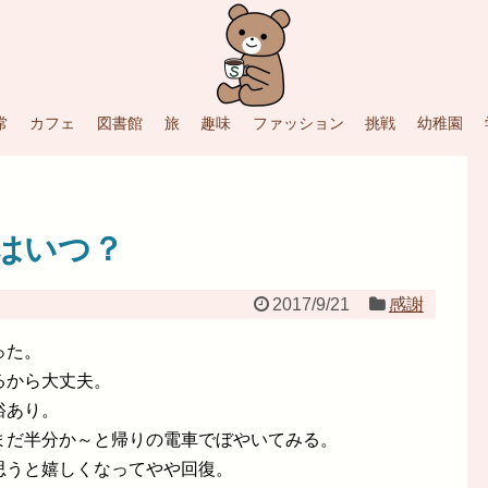
常
カフェ
図書館
旅
趣味
ファッション
挑戦
幼稚園
はいつ？
2017/9/21
感謝
った。
るから大丈夫。
裕あり。
まだ半分か～と帰りの電車でぼやいてみる。
思うと嬉しくなってやや回復。