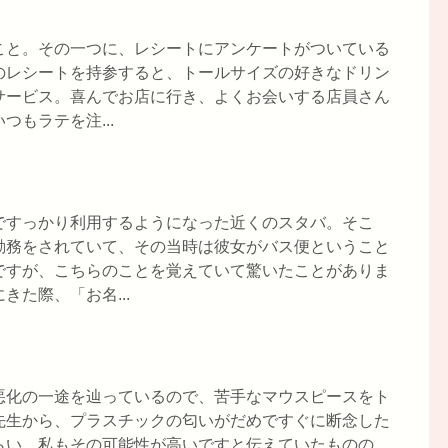
こと。その一つに、レシートにアンケートがついている
のレシートを持参すると、トールサイズの好きなドリン
サービス。喜んでお店に行き、よくお会いする店員さん
もラテを注...
ですっかり利用するようになった近くのスタバ。そこ
勤務をされていて、その当時は彼女がバス便ということ
ですが、こちらのことを覚えていて驚いたことがありま
た際、「お名...
悪化の一途を辿っているので、苦手なマウスピースをト
先生から、プラスチックの匂いがだめですぐに断念した
らい、私もその可能性が高いですと伝えていたものの、