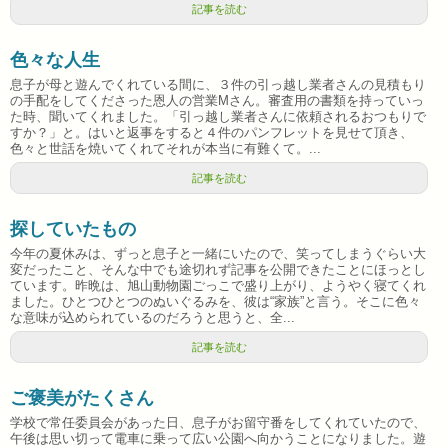
記事を読む
色々な人生
息子が母と遊んでくれている間に、３件の引っ越し業者さんの見積もり
の手配をしてくださった恩人の営業Mさん。審査用の書類を持っていっ
た時、聞いてくれました。「引っ越し業者さんに依頼されるおつもりで
すか？」と。はいと返事をすると４件のパンフレットを見せて頂き、
色々と世話を焼いてくれてそれが本当に有難くて。...
記事を読む
探していたもの
今年の夏休みは、ずっと息子と一緒にいたので、笑ってしまうぐらい大
変だったこと、そんな中でも途切れず記事を公開できたことにほっとし
ています。昨晩は、旭山動物園ごっこで盛り上がり、ようやく寝てくれ
ました。ひとつひとつのぬいぐるみを、彼は“家族”と言う。そこに色々
な意味が込められているのだろうと思うと、全...
記事を読む
ご褒美がたくさん
学校で常任委員会があった日、息子がお留守番をしてくれていたので、
午後は思い切って電車に乗って広い公園へ向かうことになりました。遊