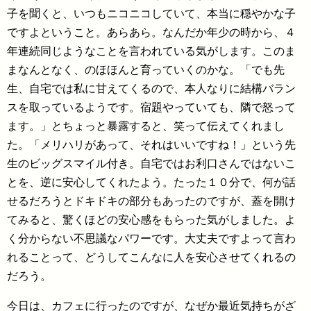
子を聞くと、いつもニコニコしていて、本当に穏やかな子
ですよということ。あらあら。なんだか年少の時から、４
年連続同じようなことを言われている気がします。このま
まなんとなく、のほほんと育っていくのかな。「でも先
生、自宅では私に甘えてくるので、本人なりに結構バラン
スを取っているようです。宿題やっていても、隣で怒って
ます。」とちょっと暴露すると、笑って伝えてくれまし
た。「メリハリがあって、それはいいですね！」という先
生のビッグスマイル付き。自宅ではお利口さんではないこ
とを、逆に安心してくれたよう。たった１０分で、何が話
せるだろうとドキドキの部分もあったのですが、蓋を開け
てみると、驚くほどの安心感をもらった気がしました。よ
く分からない不思議なパワーです。大丈夫ですよって言わ
れることって、どうしてこんなに人を安心させてくれるの
だろう。
今日は、カフェに行ったのですが、なぜか最近気持ちがざ