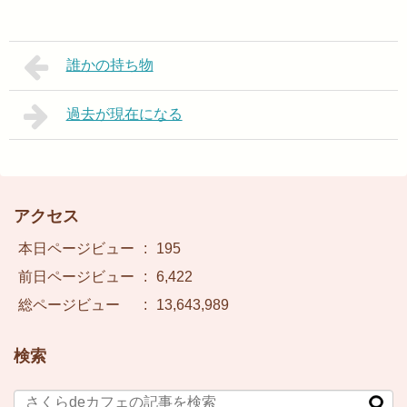
誰かの持ち物
過去が現在になる
アクセス
本日ページビュー
:
195
前日ページビュー
:
6,422
総ページビュー
:
13,643,989
検索