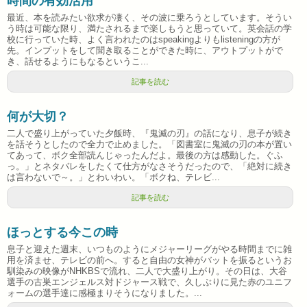
時間の有効活用
最近、本を読みたい欲求が凄く、その波に乗ろうとしています。そうい
う時は可能な限り、満たされるまで楽しもうと思っていて。英会話の学
校に行っていた時、よく言われたのはspeakingよりもlisteningの方が
先。インプットをして聞き取ることができた時に、アウトプットがで
き、話せるようにもなるというこ...
記事を読む
何が大切？
二人で盛り上がっていた夕飯時、『鬼滅の刃』の話になり、息子が続き
を話そうとしたので全力で止めました。「図書室に鬼滅の刃の本が置い
てあって、ボク全部読んじゃったんだよ。最後の方は感動した。ぐふ
っ。」とネタバレをしたくて仕方がなさそうだったので、「絶対に続き
は言わないで～。」とわいわい。「ボクね、テレビ...
記事を読む
ほっとする今この時
息子と迎えた週末、いつものようにメジャーリーグがやる時間までに雑
用を済ませ、テレビの前へ。すると自由の女神がバットを振るというお
馴染みの映像がNHKBSで流れ、二人で大盛り上がり。その日は、大谷
選手の古巣エンジェルス対ドジャース戦で、久しぶりに見た赤のユニフ
ォームの選手達に感極まりそうになりました。...