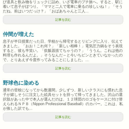
び道具と飲み物をリュックに詰め、いざ電車のプチ旅へ。すると、駅に
着いて息子がぽつり。「ママと二人で電車に乗るの珍しいね！」「そう
だね。前はいつだっけ？」「おばあちゃんと三人...
記事を読む
仲間が増えた
息子が半日授業だった日、学校から帰宅するとリビングに入り、伝えて
きました。「おお！これ何？」「新しい相棒！」電気圧力鍋をそう表現
すると、彼も半笑い。「炊飯器捨てちゃうの？」「ううん。これは他の
料理も作れるんだよ。」そうなんだ～と今いちピンときていなかったの
で、とりあえず今度作ってみることにしました。...
記事を読む
野球色に染める
通常の登校になってから数週間。少しずつ、新しいクラスにも慣れた息
子が嬉しそうに注文した絵具セットを持って帰ってきました。沢山の選
択肢があった中で本人が選んだのは、１２球団のロゴをケースに付け替
えられるＮＰＢ（Nippon Professional Baseball）のカバー。これは、私
が推した訳でも...
記事を読む