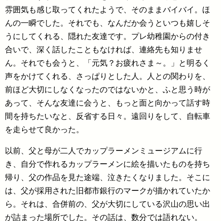
雰囲気も感じ取ってくれたようで、そのままバイバイ。ほ
んの一瞬でした。それでも、なんだか会うといつも嬉しそ
うにしてくれる、隠れた友達です。プレ幼稚園からの付き
合いで、深く話したこともなければ、連絡先も知りませ
ん。それでも会うと、「元気？お疲れさま～。」と明るく
声をかけてくれる、さっぱりとした人。人との関わりを、
前ほど大切にしなくなったのではないかと、ふと思う時が
あって、そんな友達に会うと、もっと面と向かって話す時
間を持ちたいなと、反省する日々。遠回りをして、自転車
を走らせて良かった。
以前、父と母が二人でカップラーメンミュージアムに行
き、自分で作れるカップラーメンに絵を描いたものを持ち
帰り、父の作品を見た途端、泣きたくなりました。そこに
は、父が採用された旧都市銀行のマークが描かれていたか
ら。それは、合併前の、父が大切にしている沢山の思い出
が詰まった場所でした。その話は、数分では語れない。