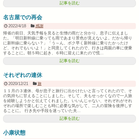
記事を読む
名古屋での再会
2022/4/18
感謝
帰省の前日、天気予報を見ると生憎の雨だと分かり、息子に伝えまし
た。「明日新幹線に乗っても雨であまり景色が見えないよ。だから帰り
に新幹線に乗らない？」「う～ん、ボク早く新幹線に乗りたかったけ
ど、それでもいいよ！」と同意してくれたので、行きは両親の車に便乗
することに。朝５時に起き、６時に迎えに来たので慌...
記事を読む
それぞれの連休
2020/12/21
旅
１１月の３連休、母が息子と旅行に出かけたいと言ってくれたので、そ
の気持ちに甘えることにしました。そして、夫もせっかくなので一人旅
を経験しようかと伝えてくれました。いいんじゃない、それぞれがそれ
ぞれの場所で楽しむことも時に必要な気がして、二人の冒険を後押しす
ることに。 行き先や手段を迷っていた夫...
記事を読む
小康状態