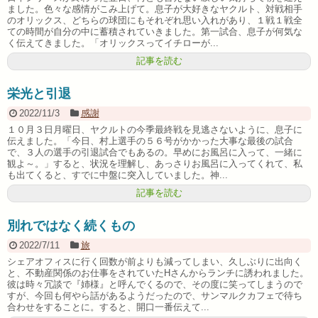
ました。色々な感情がこみ上げて。息子が大好きなヤクルト、対戦相手
のオリックス、どちらの球団にもそれぞれ思い入れがあり、１戦１戦全
ての時間が自分の中に蓄積されていきました。第一試合、息子が何気な
く伝えてきました。「オリックスってイチローが...
記事を読む
栄光と引退
2022/11/3
感謝
１０月３日月曜日、ヤクルトの今季最終戦を見逃さないように、息子に
伝えました。「今日、村上選手の５６号がかかった大事な最後の試合
で、３人の選手の引退試合でもあるの。早めにお風呂に入って、一緒に
観よ～。」すると、状況を理解し、あっさりお風呂に入ってくれて、私
も出てくると、すでに中盤に突入していました。神...
記事を読む
別れではなく続くもの
2022/7/11
旅
シェアオフィスに行く回数が前よりも減ってしまい、久しぶりに出向く
と、不動産関係のお仕事をされていたHさんからランチに誘われました。
彼は時々冗談で『姉様』と呼んでくるので、その度に笑ってしまうので
すが、今回も何やら話があるようだったので、サンマルクカフェで待ち
合わせをすることに。すると、開口一番伝えて...