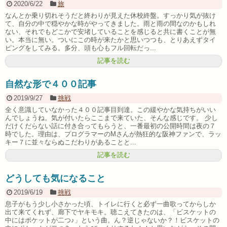
2020/6/22
旅
なんとか乗り切れそうだと終わりが見えた休校終盤。すっかり気が抜け
て、自分の中で穏やかな時がやってきました。雨と雨の間なのかもしれ
ない、それでもどこかで安堵していることを感じると共に書くことが無
い。本当に無い。ついにこの時が来たかと思いつつも、とりあえずタイ
ピングをしてみる。多分、頭も心もフル回転だっ...
記事を読む
自然な形で４００記事
2019/9/27
挑戦
全く意識していなかった４００記事目到達。この緩やかな気持ちがいい
んでしょうね。気が付いたらここまで来ていた、そんな感じです。 少し
だけくだらない話に付き合ってもらうと、一番最初の公開時間は夜の７
時でした。理由は、プログラマーのMさんが熱狂的な阪神ファンで、ラッ
キー７に並々ならぬこだわりがあることと...
記事を読む
どうしても気になること
2019/6/19
挑戦
息子がもう少し小さかった頃、トイレに行くと必ず一曲歌ってからしか
出て来てくれず、廊下でヤキモキ。聴こえてきたのは、「ビスケットの
中にはポケットが二つ♪」という曲。ん？逆じゃないか？！ビスケットの