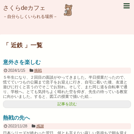
さくらdeカフェ
－自分らしくいられる場所－
「 近鉄 」一覧
意外さを楽しむ
2024/1/15
挑戦
５年生になり、２回目の面談がやってきました。半日授業だったので、
慌てていつもの公園まで息子をお迎えに行き、自宅に着いた後、友達と
遊びに行くと言うのでそこでお別れ。そして、また同じ道を自転車で通
り、学校へ。とても気持ちよく晴れた空を仰ぎ、先生の待っている教室
に向かいました。すると、図工の授業で描いた絵...
記事を読む
熱戦の先へ
2022/11/28
感謝
日本シリーズが終わった翌日、何とも言えない寂しい気持ちで朝を迎え