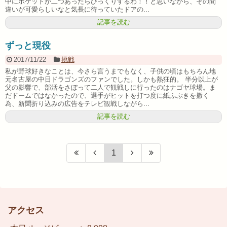
中にポケットが二つあったらびっくりするわ！！と思いながら、その間
違いが可愛らしいなと気長に待っていたドアの...
記事を読む
ずっと現役
2017/11/22
挑戦
私が野球好きなことは、今さら言うまでもなく、子供の頃はもちろん地
元名古屋の中日ドラゴンズのファンでした。しかも熱狂的。 半分以上が
父の影響で、部活をさぼって二人で観戦しに行ったのはナゴヤ球場。ま
だドームではなかったので、選手がヒットを打つ度に紙ふぶきを撒く
為、新聞折り込みの広告をテレビ観戦しながら...
記事を読む
1
アクセス