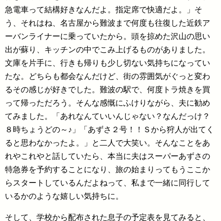
急電車って結構好きなんだよ。指定席で快適だよ。」そ
う、それはね、名古屋から難波まで何度も往復した近鉄ア
ーバンライナーに乗っていたから。頭を掠めた沢山の思い
出が蘇り、キッチンの中でこみ上げるものがありました。
文庫を片手に、行きも帰りも少し切ない気持ちになってい
たな。どちらも都会なんだけど、街の雰囲気がぐっと変わ
るその感じが好きでした。難波の駅で、何度トラ焼きを買
って帰っただろう。そんな感慨にふけりながら、夫に勧め
てみました。「あれなんていいんじゃない？なんだっけ？
８時ちょうどの～♪」「あずさ２号！！Ｓから狩人が出てく
ると思わなかったよ。」と二人で大笑い。そんなことをあ
れやこれやと話していたら、本当に夫はスーパーあずさの
特急券を予約することになり、旅の始まりってもうここか
らスタートしているんだよねって、私まで一緒に同行して
いるかのような嬉しい気持ちに。
そして、学校から配布された息子の予定表を見てみると、