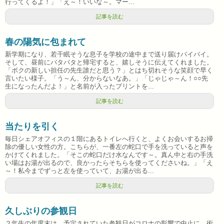
行ってくるよ！」「え～！いいな～。マー...
記事を読む
春の陽気に包まれて
新学期になり、若干眠そうな息子を学校の途中まで送り届けバイバイ。
そして、昼前にバタバタと帰宅すると、嬉しそうに伝えてくれました。
「ボクの新しい担任の先生誰だと思う？」とはち切れそうな笑顔で早く
言いたい様子。「う～ん、分からないなあ。」「じゃじゃ～ん！○○先
生になったんだよ！」と名前が入ったプリントを...
記事を読む
当たりを引く
毎日シェアオフィスの１階にあるトイレへ行くと、よくお会いするお掃
除の優しい女性の方。こちらが、一番左の蛇口で手を洗っていると声を
かけてくれました。「そこの蛇口だけ水なんです～。真ん中と右の手洗
い場はお湯が出るので、良かったらそちらを使ってくださいね。」「え
～！私今までずっと左を使っていて、お湯が出る...
記事を読む
久しぶりの参観日
２年生の年度末は、予定されていた参観日がコロナの影響で中止に。術