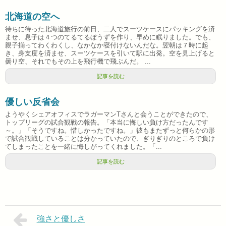
北海道の空へ
待ちに待った北海道旅行の前日、二人でスーツケースにパッキングを済
ませ、息子は４つのてるてるぼうずを作り、早めに眠りました。でも、
親子揃ってわくわくし、なかなか寝付けないんだな。翌朝は７時に起
き、身支度を済ませ、スーツケースを引いて駅に出発。空を見上げると
曇り空、それでもその上を飛行機で飛ぶんだ。 ...
記事を読む
優しい反省会
ようやくシェアオフィスでラガーマンTさんと会うことができたので、
トップリーグの試合観戦の報告。「本当に悔しい負け方だったんです
～。」「そうですね。惜しかったですね。」彼もまたずっと何らかの形
で試合観戦していることは分かっていたので、ぎりぎりのところで負け
てしまったことを一緒に悔しがってくれました。「...
記事を読む
強さと優しさ