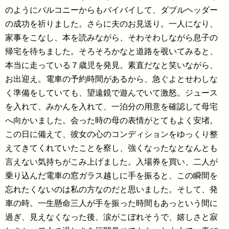
のようにバルコニーからもバイバイして、ダブルヘッダー
の成功を祈りました。さらに夫のお見送り。一人になり、
家事をこなし、本を読みながら、そわそわしながら息子の
帰宅を待ちました。そろそろかなと道路を覗いてみると、
本当に走っている７歳児を発見。素直だなと笑いながら、
お出迎え。電車の予約時間があるから、急ぐよとせわしな
く準備をしていても、望遠鏡で遊んでいて激怒。ジュース
を入れて、みかんを入れて、一泊分の用意を確認して母宅
へ向かいました。会った時の母の表情がとてもよく安堵。
この日に備えて、彼女の心のコンディションをゆっくり整
えてきてくれていたことを察し、強くなったなとなんとも
言えない気持ちがこみ上げました。入場券を買い、二人が
乗り込んだ電車の窓ガラス越しに手を振ると、この瞬間を
忘れたくないのは私の方なのだと思いました。そして、発
車の時。一生懸命三人が手を振った時間もあっという間に
過ぎ、見えなくなった後、涙がこぼれそうで、嬉しさと寂