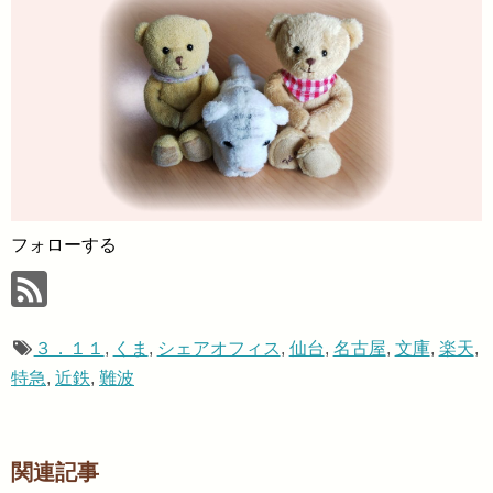
フォローする
３．１１
,
くま
,
シェアオフィス
,
仙台
,
名古屋
,
文庫
,
楽天
,
特急
,
近鉄
,
難波
関連記事