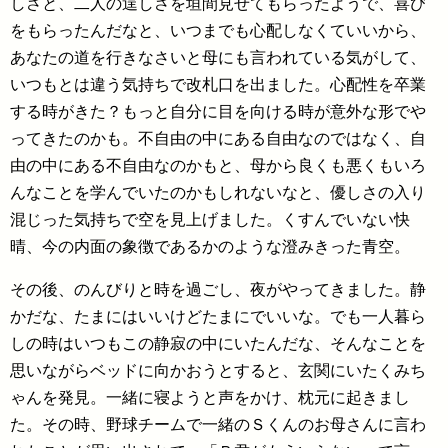
しさと、二人の逞しさを垣間見せてもらったようで、喜び
をもらったんだなと、いつまでも心配しなくていいから、
あなたの道を行きなさいと母にも言われている気がして、
いつもとは違う気持ちで改札口を出ました。心配性を卒業
する時がきた？もっと自分に目を向ける時が意外な形でや
ってきたのかも。不自由の中にある自由なのではなく、自
由の中にある不自由なのかもと、母から良くも悪くもいろ
んなことを学んでいたのかもしれないなと、優しさの入り
混じった気持ちで空を見上げました。くすんでいない快
晴、今の内面の象徴であるかのような澄みきった青空。
その後、のんびりと時を過ごし、夜がやってきました。静
かだな、たまにはいいけどたまにでいいな。でも一人暮ら
しの時はいつもこの静寂の中にいたんだな、そんなことを
思いながらベッドに向かおうとすると、玄関にいたくみち
ゃんを発見。一緒に寝ようと声をかけ、枕元に起きまし
た。その時、野球チームで一緒のＳくんのお母さんに言わ