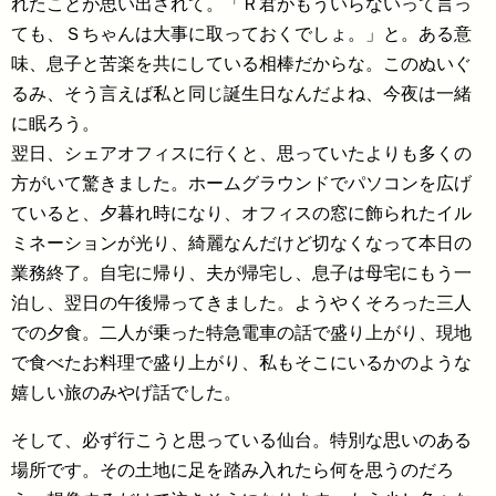
れたことが思い出されて。「Ｒ君がもういらないって言っ
ても、Ｓちゃんは大事に取っておくでしょ。」と。ある意
味、息子と苦楽を共にしている相棒だからな。このぬいぐ
るみ、そう言えば私と同じ誕生日なんだよね、今夜は一緒
に眠ろう。
翌日、シェアオフィスに行くと、思っていたよりも多くの
方がいて驚きました。ホームグラウンドでパソコンを広げ
ていると、夕暮れ時になり、オフィスの窓に飾られたイル
ミネーションが光り、綺麗なんだけど切なくなって本日の
業務終了。自宅に帰り、夫が帰宅し、息子は母宅にもう一
泊し、翌日の午後帰ってきました。ようやくそろった三人
での夕食。二人が乗った特急電車の話で盛り上がり、現地
で食べたお料理で盛り上がり、私もそこにいるかのような
嬉しい旅のみやげ話でした。
そして、必ず行こうと思っている仙台。特別な思いのある
場所です。その土地に足を踏み入れたら何を思うのだろ