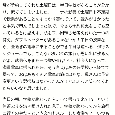
母が予約してくれた土曜日は、半日学校があることが分か
り、慌ててしまいました。コロナの影響で土曜日も不定期
で授業があることをすっかり忘れていて、読みが甘かった
と本気で凹んでしまった訳で。今さら予約変更をしても空
いているとは思えず、頭をフル回転させ考え付いた一つの
答え。ダブルヘッダーがあるじゃないか！半日の授業な
ら、昼過ぎの電車に乗ることができ半日は遊べる、強行ス
ケジュールでも、こんなバタバタの旅行が思い出に残るん
だよ。武勇伝をまた一つ増やせばいい。社会人になって、
満員電車に揺られた時、そう言えばあの時学校から慌てて
帰って、おばあちゃんと電車の旅に出たな、母さんに予定
変更という選択肢はなかったんか！とふふっと笑ってくれ
たらいいなと思いました。
当日の朝、学校が終わったら走って帰って来てね！という
無茶ぶりを渋々受け入れた息子。学校が終わってから旅行
に行くのやだ～という文句もスルーした者勝ち？！いつも