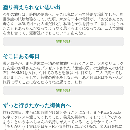
塗り替えられない思い出
今年の旅行は、静岡の伊東へ。そこは私にとって特別な場所でした。司
書教諭の試験勉強をしていた頃、姉から一本の電話が。「お父さんとお
母さん、本気で困った人達だけど、私達も子供を持って、親に助けられ
たこともあったんだなってようやく思えるようになってね。二人で旅費
を出し合って、還暦祝いでもしない？」あんなに...
記事を読む
そこにある毎日
母と息子が、また週末に一泊の箱根旅行へ行くことに。大きなリュック
に友達のお母さんからプレゼントされた『鬼滅の刃』の煉獄さんのお財
布にPASMOを入れ、付けてみると想像以上に目立ち、二人で笑ってし
まいました。そして、荷物の確認をしながら、あと何回おばあちゃんと
旅行に行くことになるだろうねと思うと、じわ...
記事を読む
ずっと行きたかった街仙台へ
旅行の前日、本当に短時間だけ姉と会うことになり、またKate Spade
のネックレスを渡してくれました。義兄の気持ち、そして１UPできる
ようにというネネちゃんの気持ちが入っていることも分かっていて。
「ありがとう！実は明日からRと仙台旅行に出かけるの。楽天戦を観に