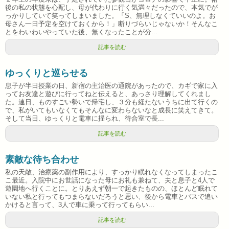
後の私の状態を心配し、母が代わりに行く気満々だったので、本気でが
っかりしていて笑ってしまいました。「S、無理しなくていいのよ。お
母さん一日予定を空けておくから！」断りづらいじゃないか！そんなこ
とをわいわいやっていた後、無くなったことが分...
記事を読む
ゆっくりと巡らせる
息子が半日授業の日、新宿の主治医の通院があったので、カギで家に入
ってお友達と遊びに行ってねと伝えると、あっさり理解してくれまし
た。連日、ものすごい勢いで帰宅し、３分も経たないうちに出て行くの
で、私がいてもいなくてもそんなに変わらないなと成長に笑えてきて。
そして当日、ゆっくりと電車に揺られ、待合室で長...
記事を読む
素敵な待ち合わせ
私の天敵、治療薬の副作用により、すっかり眠れなくなってしまったこ
こ最近。入院中にお世話になった母にお礼も兼ねて、夫と息子と4人で
遊園地へ行くことに。とりあえず朝一で起きたものの、ほとんど眠れて
いない私と行ってもつまらないだろうと思い、後から電車とバスで追い
かけると言って、3人で車に乗って行ってもらい...
記事を読む