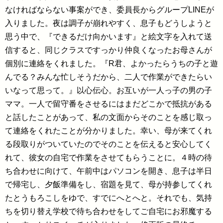
なければならない事案ができ、委員長からグループLINEが
入りました。夜は調子が崩れやすく、息子もどうしようと
思う中で、『できるだけ向かいます』と絵文字を入れて送
信すると、同じクラスですっかり仲良くなったお母さんが
個別に連絡をくれました。『R君、よかったらうちの子と遊
んでる？みんな忙しそうだから、二人で作業ができたらい
いなって思って。』以心伝心。お互いが一人っ子の男の子
ママ。一人で留守番をさせるにはまだどこかで抵抗がある
と話したことがあって、私の文面からそのことを感じ取っ
て連絡をくれたことが分かりました。幸い、母が来てくれ
る段取りがついていたのでそのことを伝えると安心してく
れて、彼女の自宅で作業をさせてもらうことに。４時の待
ち合わせに向けて、午前中はパソコンを開き、息子は半日
で帰宅し、夕飯準備をし、宿題を見て、母が持参してくれ
たとうもろこしをゆで、すでにへとへと。それでも、気持
ちを切り替え学校で待ち合わせをしてご自宅にお邪魔する