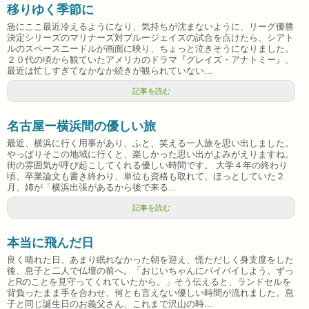
移りゆく季節に
急にここ最近冷えるようになり、気持ちが沈まないように、リーグ優勝
決定シリーズのマリナーズ対ブルージェイズの試合を点けたら、シアト
ルのスペースニードルが画面に映り、ちょっと泣きそうになりました。
２０代の頃から観ていたアメリカのドラマ『グレイズ・アナトミー』、
最近は忙しすぎてなかなか続きが観られていない...
記事を読む
名古屋ー横浜間の優しい旅
最近、横浜に行く用事があり、ふと、笑える一人旅を思い出しました。
やっぱりそこの地域に行くと、楽しかった思い出がよみがえりますね。
街の雰囲気が呼び起こしてくれる優しい時間です。 大学４年の終わり
頃、卒業論文も書き終わり、単位も資格も取れて、ほっとしていた２
月、姉が「横浜出張があるから後で来る...
記事を読む
本当に飛んだ日
良く晴れた日、あまり眠れなかった朝を迎え、慌ただしく身支度をした
後、息子と二人で仏壇の前へ。「おじいちゃんにバイバイしよう。ずっ
とRのことを見守ってくれていたから。」そう伝えると、ランドセルを
背負ったまま手を合わせ、何とも言えない優しい時間が流れました。息
子と同じ誕生日のお義父さん、これまで沢山の時...