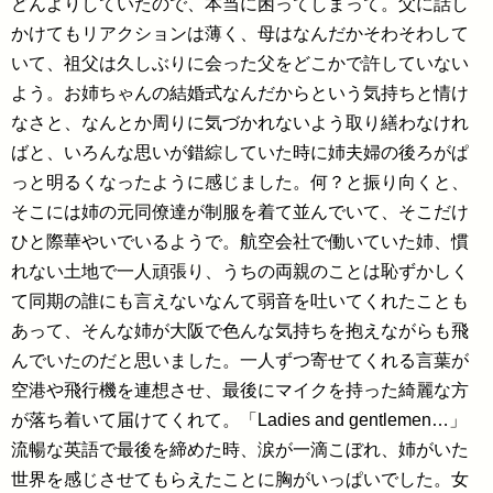
どんよりしていたので、本当に困ってしまって。父に話し
かけてもリアクションは薄く、母はなんだかそわそわして
いて、祖父は久しぶりに会った父をどこかで許していない
よう。お姉ちゃんの結婚式なんだからという気持ちと情け
なさと、なんとか周りに気づかれないよう取り繕わなけれ
ばと、いろんな思いが錯綜していた時に姉夫婦の後ろがぱ
っと明るくなったように感じました。何？と振り向くと、
そこには姉の元同僚達が制服を着て並んでいて、そこだけ
ひと際華やいでいるようで。航空会社で働いていた姉、慣
れない土地で一人頑張り、うちの両親のことは恥ずかしく
て同期の誰にも言えないなんて弱音を吐いてくれたことも
あって、そんな姉が大阪で色んな気持ちを抱えながらも飛
んでいたのだと思いました。一人ずつ寄せてくれる言葉が
空港や飛行機を連想させ、最後にマイクを持った綺麗な方
が落ち着いて届けてくれて。「Ladies and gentlemen…」
流暢な英語で最後を締めた時、涙が一滴こぼれ、姉がいた
世界を感じさせてもらえたことに胸がいっぱいでした。女