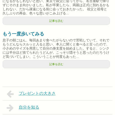
になるかもしれないと思い、東京で叔父に会ってから、名古屋駅で降り
ずにそのまま向かいました。私が卒業したら、両親は正式に別れるかも
しれない、だから疎遠になる前に会っておきたかった。 祖父と祖母と
久しぶりの再会、色々な思いがこみ上げる...
記事を読む
もう一度歩いてみる
息子の朝ごはん、毎回あまり食べたがらないので苦戦していて、それで
もうどんならスルッと入ると思い、本人に聞くと食べると言ったので、
小さめのサイズを用意して自分の身支度を始めました。すると、シンク
には半分ほど捨てられたうどんが。こっそり隠そうと思ったのだろうけ
ど気づいてしまい、こういうことが何度もあった...
記事を読む
プレゼントの大きさ
自分を知る