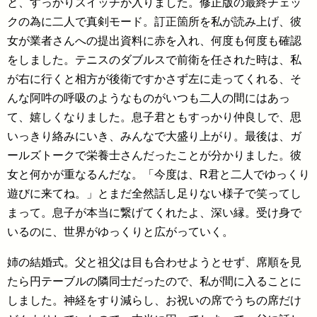
と、すっかりスイッチが入りました。修正版の最終チェッ
クの為に二人で真剣モード。訂正箇所を私が読み上げ、彼
女が業者さんへの提出資料に赤を入れ、何度も何度も確認
をしました。テニスのダブルスで前衛を任された時は、私
が右に行くと相方が後衛ですかさず左に走ってくれる、そ
んな阿吽の呼吸のようなものがいつも二人の間にはあっ
て、嬉しくなりました。息子君ともすっかり仲良しで、思
いっきり絡みにいき、みんなで大盛り上がり。最後は、ガ
ールズトークで栄養士さんだったことが分かりました。彼
女と何かが重なるんだな。「今度は、R君と二人でゆっくり
遊びに来てね。」とまだ全然話し足りない様子で笑ってし
まって。息子が本当に繋げてくれたよ、深い縁。受け身で
いるのに、世界がゆっくりと広がっていく。
姉の結婚式。父と祖父は目も合わせようとせず、席順を見
たら円テーブルの隣同士だったので、私が間に入ることに
しました。神経をすり減らし、お祝いの席でうちの席だけ