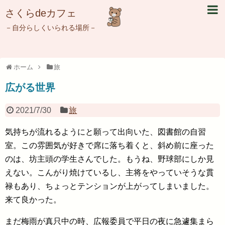
さくらdeカフェ
－自分らしくいられる場所－
ホーム
旅
広がる世界
2021/7/30
旅
気持ちが流れるようにと願って出向いた、図書館の自習
室。この雰囲気が好きで席に落ち着くと、斜め前に座った
のは、坊主頭の学生さんでした。もうね、野球部にしか見
えない。こんがり焼けているし、主将をやっていそうな貫
禄もあり、ちょっとテンションが上がってしまいました。
来て良かった。
まだ梅雨が真只中の時、広報委員で平日の夜に急遽集まら