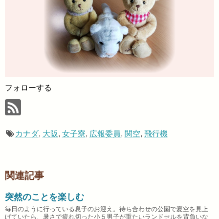
フォローする
カナダ
,
大阪
,
女子寮
,
広報委員
,
関空
,
飛行機
関連記事
突然のことを楽しむ
毎日のように行っている息子のお迎え。待ち合わせの公園で夏空を見上
げていたら、暑さで疲れ切った小５男子が重たいランドセルを背負いな