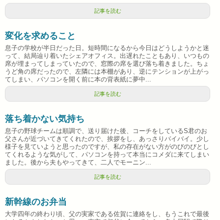
記事を読む
変化を求めること
息子の学校が半日だった日。短時間になるから今日はどうしようかと迷
って、結局辿り着いたシェアオフィス。出遅れたこともあり、いつもの
席が埋まってしまっていたので、窓際の席を選び落ち着きました。ちょ
うど角の席だったので、左隣には本棚があり、逆にテンションが上がっ
てしまい、パソコンを開く前に本の背表紙に夢中...
記事を読む
落ち着かない気持ち
息子の野球チームは順調で、送り届けた後、コーチをしているS君のお
父さんが近づいてきてくれたので、挨拶をし、あっさりバイバイ。少し
様子を見ていようと思ったのですが、私の存在がない方がのびのびとし
てくれるような気がして、パソコンを持って本当にコメダに来てしまい
ました。後から夫もやってきて、二人でモーニン...
記事を読む
新幹線のお弁当
大学四年の終わり頃、父の実家である佐賀に連絡をし、もうこれで最後