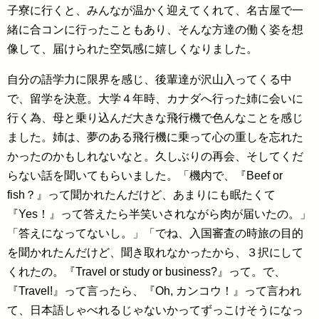
子寮に行くと、みんなが温かく迎えてくれて、名古屋で一
緒に合コンに行ったこともあり、そんな方達の働く姿を想
像して、届けられた空気感に嬉しくなりました。
自分の語学力に限界を感じ、後輩達が沢山入ってくる中
で、留学を決意。大学４年時、カナダへ行った姉に会いに
行く為、母と乗り込んだ大きな飛行機で色んなことを感じ
ました。姉は、夢のある飛行機に乗って心の重しを忘れた
かったのかもしれないなと。久しぶりの再会、そしてくだ
らない話を聞いてもらいました。「機内で、『Beef or
fish？』って聞かれたんだけど、あまりにも眠たくて
『Yes！』って答えたら半笑いされながら肉が届いたの。」
「答えになってないし。」「でね、入国審査の時旅の目的
を聞かれたんだけど、聞き取れなかったから、３択にして
くれたの。『Travel or study or business?』って。で、
『Travel!』って言ったら、『Oh, カンコウ！』って言われ
て、日本語しゃべれるじゃないかってずっこけそうになっ