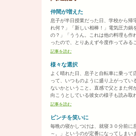
仲間が増えた
息子が半日授業だった日、学校から帰
れ何？」「新しい相棒！」電気圧力鍋
の？」「ううん。これは他の料理も作
ったので、とりあえず今度作ってみること
記事を読む
様々な選択
よく晴れた日、息子と自転車に乗って
って、いつものように盛り上がってい
ないかということ。直感で父とまた何
向こうとしている彼女の様子も読み取れた
記事を読む
ピンチを笑いに
毎晩の寝かしつけは、就寝３０分前に
～。」というのが定番になってしまい