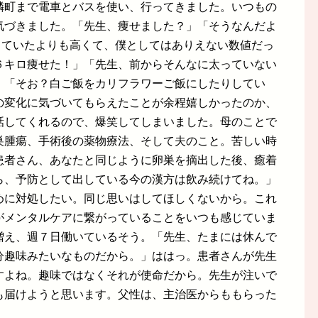
隣町まで電車とバスを使い、行ってきました。いつもの
気づきました。「先生、痩せました？」「そうなんだよ
っていたよりも高くて、僕としてはありえない数値だっ
６キロ痩せた！」「先生、前からそんなに太っていない
」「そお？白ご飯をカリフラワーご飯にしたりしてい
の変化に気づいてもらえたことが余程嬉しかったのか、
話してくれるので、爆笑してしまいました。母のことで
巣腫瘍、手術後の薬物療法、そして夫のこと。苦しい時
患者さん、あなたと同じように卵巣を摘出した後、癒着
ら、予防として出している今の漢方は飲み続けてね。」
めに対処したい。同じ思いはしてほしくないから。これ
がメンタルケアに繋がっていることをいつも感じていま
増え、週７日働いているそう。「先生、たまには休んで
分趣味みたいなものだから。」ははっ。患者さんが先生
すよね。趣味ではなくそれが使命だから。先生が注いで
も届けようと思います。父性は、主治医からももらった