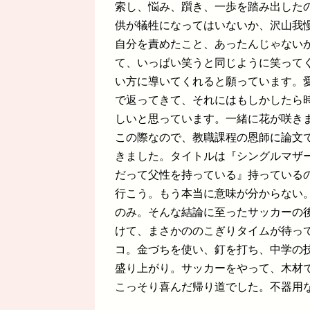
索し、悩み、躓き、一歩を踏み出した
供が犠牲になってはいないか、沢山我
自分を責めたこと、あったんじゃない
て、いっぱい笑うと同じように笑って
い方に導いてくれると願っています。
で返ってきて、それにはもしかしたら
しいと思っています。一緒に花が咲き
この際なので、教職課程の恩師に論文
きました。タイトルは『シングルマザ
だって父性を持っている』持っている
行こう。もう本当に意味が分からない
のみ。そんな結論に至ったサッカーの
けて、まさかののこぎりタイムが待っ
コ。金づちを使い、釘を打ち、中学の
盛り上がり。サッカーをやって、木材
こっそり喜んだ帰り道でした。不器用