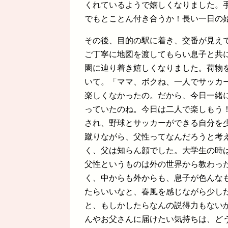
くれているようで嬉しくなりました。
でもとことん付き合うか！長い一日の
その後、目的の駅に着き、交番が見え
ご丁寧に地図を渡してもらい息子と共
園に辿り着き嬉しくなりました。荷物
いて。「ママ、ボクね、一人でサッカ
楽しくなかったの。だから、今日一緒
っていたのね。今日は二人で楽しもう
され、野球とサッカーができる自分を
蹴りながら、父性ってなんだろうと考
く、父は知らん顔でした。大学生の時
父性というものは外の世界から教わっ
く、中からも外からも、息子が色んな
たらいいなと、春風を感じながら少し
と、もしかしたらなんの説得力もない
んやお父さんに届けたい気持ちは、ど