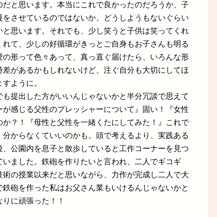
のだと思います。本当にこれで良かったのだろうか、子
慢をさせているのではないか、どうしようもないぐらい
かと思います。それでも、少し笑うと子供は笑ってくれ
くれて、少しの好循環がきっとご自身もお子さんも明る
愛の形って色々あって、真っ直ぐ届けたら、いろんな形
時差があるかもしれないけど、注ぐ自分も大切にしてほ
ますように。
でも提出した方がいいんじゃないかと半分冗談で思えて
ーが感じる父性のプレッシャーについて』固い！『女性
のか？！『母性と父性を一緒くたにしてみた！』これで
。分からなくていいのかも。頭で考えるより、実践ある
後、公園内を息子と散歩していると工作コーナーを見つ
ていました。鉄砲を作りたいと言われ、二人でギコギ
技術の授業以来だと思いながら、力作が完成し二人で大
で鉄砲を作った私はお父さん業もいけるんじゃないかと
なりに頑張った！！