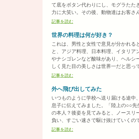
て底をボタン代わりにし、モグラたた
力に大笑い。その後、動物達はお客さんで
記事を読む
世界の料理は何が好き？
これは、男性と女性で意見が分かれる
と、アジア料理、日本料理、イタリア
やナシゴレンなど酸味があり、ヘルシ
しく見た目の美しさは世界一だと思ってい
記事を読む
外へ飛び出してみた
いつものように学校へ送り届ける途中
息子に伝えてみました。「陸上の○○先
の本人？後姿を見てみると、ノースリ
負い、すごい速さで駆け抜けていくので息
記事を読む