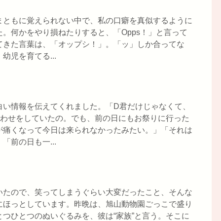
まともに覚えられない中で、私の口癖を真似するように
。何かをやり損ねたりすると、「Opps！」と言って
てきた言葉は、「オップシ！」。「ッ」しか合ってな
児を育てる...
白い情報を伝えてくれました。「D君だけじゃなくて、
合わせをしていたの。でも、前の日にもお祭りに行った
が痛くなって今日は来られなかったみたい。」「それは
前の日も一...
いたので、笑ってしまうぐらい大変だったこと、そんな
にほっとしています。昨晩は、旭山動物園ごっこで盛り
つひとつのぬいぐるみを、彼は“家族”と言う。そこに