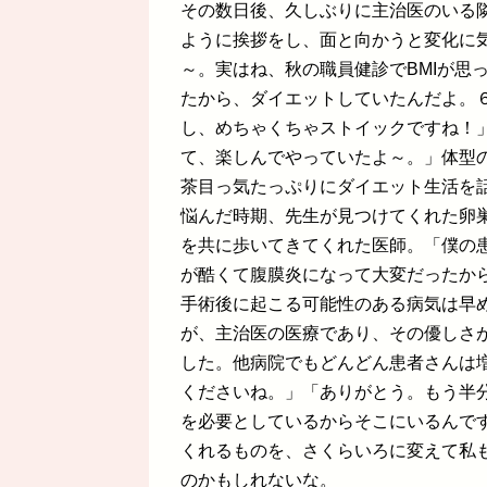
その数日後、久しぶりに主治医のいる
ように挨拶をし、面と向かうと変化に
～。実はね、秋の職員健診でBMIが思
たから、ダイエットしていたんだよ。
し、めちゃくちゃストイックですね！
て、楽しんでやっていたよ～。」体型
茶目っ気たっぷりにダイエット生活を
悩んだ時期、先生が見つけてくれた卵
を共に歩いてきてくれた医師。「僕の
が酷くて腹膜炎になって大変だったか
手術後に起こる可能性のある病気は早
が、主治医の医療であり、その優しさ
した。他病院でもどんどん患者さんは
くださいね。」「ありがとう。もう半
を必要としているからそこにいるんで
くれるものを、さくらいろに変えて私
のかもしれないな。