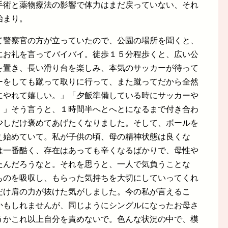
手術と薬物療法の影響で体力はまだ戻っていない、それ
始まり。
て警察官の方が立っていたので、公園の場所を聞くと、
にお礼を言ってバイバイ。徒歩１５分程歩くと、広い公
を置き、長い滑り台を楽しみ、本気のサッカーが待って
ーをしても蹴って取りに行って、また蹴ってだから全然
にやれて嬉しい。」「夕飯準備している時にサッカーや
！」そう言うと、１時間半へとへとになるまで付き合わ
少しだけ褒めてあげたくなりました。そして、ボールを
え始めていて。私が子供の頃、母の精神状態は良くな
は一番酷く、存在はあっても辛くなるばかりで、母性や
たんだろうなと。それを思うと、一人で気負うことな
ものを吸収し、もらった気持ちを大切にしていってくれ
だけ肩の力が抜けた気がしました。今の私が言えるこ
かもしれませんが、同じようにシングルになったお母さ
うかこれ以上自分を責めないで。色んな状況の中で、模