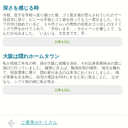
深さを感じる時
今朝、息子を学校へ送り届けた後、ゴミ置き場が荒らされていたので一
旦自宅に戻り、ビニール手袋とゴミ袋を持ってもう一度出ました。そし
て片付け始めていると、３０代ぐらいの男性の住民がゴミ出しのタイミ
ングで声をかけてくれて。「手伝います。」そのトーンが優しくて、な
んだか沁みました。「いえいえ、大丈夫です。手...
記事を読む
大阪は隠れホームタウン
私が高校三年生の時、姉が大阪に就職を決め、それ以来長期休みの度に
遊びに行っていました。 厳密に言えば、勉強合宿の場所。 地元を離れ
て、特急電車に乗り、隠れ家があるのは本当にわくわくしました。 姉
が実家を出る時に、自宅の電話をFAXにすると言い張ることに。 なぜ
なら、シフト制の姉に私が気を...
記事を読む
ご褒美がたくさん