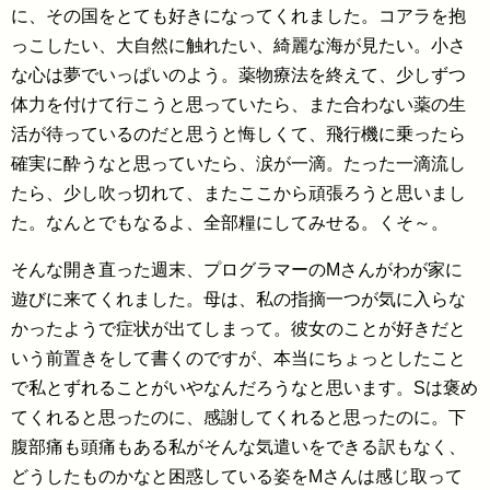
に、その国をとても好きになってくれました。コアラを抱
っこしたい、大自然に触れたい、綺麗な海が見たい。小さ
な心は夢でいっぱいのよう。薬物療法を終えて、少しずつ
体力を付けて行こうと思っていたら、また合わない薬の生
活が待っているのだと思うと悔しくて、飛行機に乗ったら
確実に酔うなと思っていたら、涙が一滴。たった一滴流し
たら、少し吹っ切れて、またここから頑張ろうと思いまし
た。なんとでもなるよ、全部糧にしてみせる。くそ～。
そんな開き直った週末、プログラマーのMさんがわが家に
遊びに来てくれました。母は、私の指摘一つが気に入らな
かったようで症状が出てしまって。彼女のことが好きだと
いう前置きをして書くのですが、本当にちょっとしたこと
で私とずれることがいやなんだろうなと思います。Sは褒め
てくれると思ったのに、感謝してくれると思ったのに。下
腹部痛も頭痛もある私がそんな気遣いをできる訳もなく、
どうしたものかなと困惑している姿をMさんは感じ取って