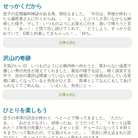
せっかくだから
息子の定期歯科検診がある為、朝伝えました。「今日は、学校が終わっ
たら歯医者さんに行くからね。」「え～。」とぶつくさ言いながらも納
得した様子。そして、いつものようにお迎えに行き、急いで帰ろうと言
うと、「あっ！」と慌て出し続けてくれて。「どうしよう。すっかり忘
れていて、D君と約束してきちゃった！」「待ち...
記事を読む
沢山の奇跡
天気のいい日、いつものように心療内科へ向かうと、変わらない温度で
優しい男の先生が迎えてくれました。最近の様子を話し、軽く談笑する
中で、自分の選択は間違っていないのだと確実に一歩踏み出している実
感に嬉しくなっていると先生がひと言。「医者としてなんにもしてあげ
られなくてごめんね。」「いえいえ。先生にとっ...
記事を読む
ひとりを楽しもう
息子の卓球の試合が終わり、へとへとで帰ってきました。「ただい
ま。」「おかえりなさい。頑張ったね。どうだった？」「１セットは取
れた！３年生の先輩だったよ。２セット目、デュースになって１８対１
６までいって取れたの。でも負けちゃった。」「完全に抑え込まれた訳
ではなく、デュースになって１セット取れたのは大き...