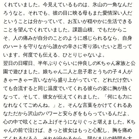
くれていました。今見えているものは、氷山の一角なんだ
ろうなと。それでも、彼の目に映る母もまた愛情深い人だ
ということは分かっていて、お互いが穏やかに生活できる
ことを望んでくれていました。課題山積、でもだからこ
そ、人の痛みが自分のことのように感じられるなら、自身
のハートを守りながら誰かの辛さに寄り添いたいと思って
います。何度でも伝える、ひとりじゃないよ。
翌日の日曜日、半年ぶりぐらいに仲良しのKちゃん家族と公
園で遊びました。娘ちゃん二人と息子君とうちの子４人が
きゃーきゃー言いながら盛り上がっていて、どれだけ空い
ても合流すると同じ温度でいてくれる彼らの姿に胸が熱く
なって。そして、彼女が伝えてくれました。「何にも力に
なれなくてごめんね。」と。そんな言葉をかけてくれるあ
なただから沢山のパワーと安らぎをもらっているんだよ、
心の中で呟くとこみ上げそうになりぐっと堪えました。Kち
ゃんの前で泣けば、きっと彼女はもっと心配し、胸を痛め
てくれるだろう。それが分かるから、陽だまりの時間を大