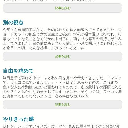
記事を読む
別の視点
今年度も家庭訪問はなく、その代わりに個人面談へ行ってきました。シ
ョートカットの似合う女の先生とご挨拶。学校が通常通りに行われ、行
事も中止になることなく開かれる日常に、前よりも感謝の気持ちがこみ
上げてきました。目の前にある当たり前が、小さな明かりにも感じられ
る今日この頃。そんな感慨にふけっていると、斜...
記事を読む
自由を求めて
毎日息子と弾ける中で、ふと私の目を見つめ伝えてきました。「ママっ
て、ラッコに似ているよね。」・・・は？と思ったものの、これまで
色々な人に小動物っぽいと言われてきたので、ある意味その部類に入る
のか？！とおかしな納得をしてしまいました。そういえば、ラッコは海
に流されてしまわないように、寝る時はワカメを体...
記事を読む
やりきった感
少し前、シェアオフィスのラガーマンTさんに帰り際ようやくお会いす