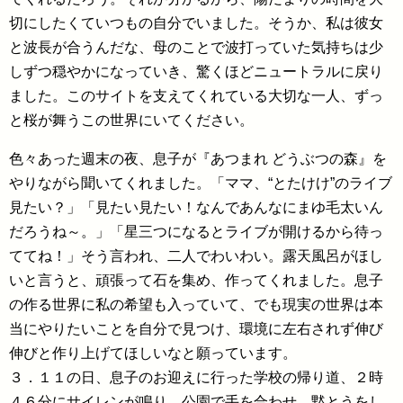
切にしたくていつもの自分でいました。そうか、私は彼女
と波長が合うんだな、母のことで波打っていた気持ちは少
しずつ穏やかになっていき、驚くほどニュートラルに戻り
ました。このサイトを支えてくれている大切な一人、ずっ
と桜が舞うこの世界にいてください。
色々あった週末の夜、息子が『あつまれ どうぶつの森』を
やりながら聞いてくれました。「ママ、“とたけけ”のライブ
見たい？」「見たい見たい！なんであんなにまゆ毛太いん
だろうね～。」「星三つになるとライブが開けるから待っ
ててね！」そう言われ、二人でわいわい。露天風呂がほし
いと言うと、頑張って石を集め、作ってくれました。息子
の作る世界に私の希望も入っていて、でも現実の世界は本
当にやりたいことを自分で見つけ、環境に左右されず伸び
伸びと作り上げてほしいなと願っています。
３．１１の日、息子のお迎えに行った学校の帰り道、２時
４６分にサイレンが鳴り、公園で手を合わせ、黙とうをし