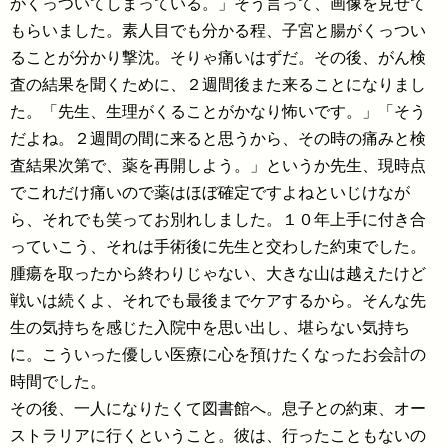
がくっついてしまっている。」そう言って、画像を見せて
もらいました。素人目でも分かる程、子宮と腸がくっつい
ることが分かり撃沈。そりゃ痛いはずだ。その後、がん検
査の結果を聞くために、２週間後また来ることになりまし
た。「先生、生理がくることがかなり怖いです。」「そう
だよね。２週間の間に来ると思うから、その時の痛みと検
査結果次第で、薬を再開しよう。」というか先生、現時点
でこれだけ痛いので薬はほぼ確定ですよねといじけなが
ら、それでも笑ってお別れしました。１０年上手に付き合
っていこう、それは手術後に先生と交わした約束でした。
腫瘍を取ったから終わりじゃない、大きな山は越えたけど
戦いは続くよ、それでも最後までケアするから。そんな先
生の気持ちを感じた入院中を思い出し、堪らない気持ち
に。こういった優しい医療に心を預けたくなったお会計の
時間でした。
その後、一人になりたくて図書館へ。息子との約束、オー
ストラリアに行くということ。彼は、行ったこともないの