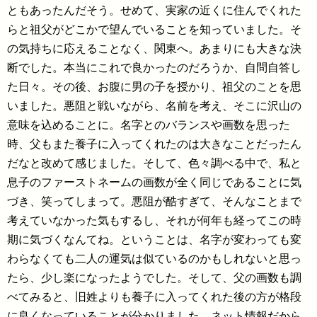
ともあったんだそう。せめて、実家の近くに住んでくれた
らと祖父がどこかで望んでいることを知っていました。そ
の気持ちに応えることなく、関東へ。あまりにも大きな決
断でした。本当にこれで良かったのだろうか、自問自答し
た日々。その後、お腹に男の子を授かり、祖父のことを思
いました。悪阻と戦いながら、名前を考え、そこに沢山の
意味を込めることに。名字とのバランスや画数を思った
時、父もまた養子に入ってくれたのは大きなことだったん
だなと改めて感じました。そして、色々調べる中で、私と
息子のファーストネームの画数が全く同じであることに気
づき、笑ってしまって。悪阻が酷すぎて、そんなことまで
考えていなかった気もするし、それが何年も経ってこの時
期に気づくなんてね。ということは、名字が変わっても変
わらなくても二人の運気は似ているのかもしれないと思っ
たら、少し楽になったようでした。そして、父の画数も調
べてみると、旧姓よりも養子に入ってくれた後の方が格段
に良くなっていることが分かりました。ネット情報だから