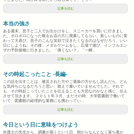
記事を読む
本当の強さ
ある週末、息子と二人でお出かけをし、スニーカーを買いに行きまし
た。ボロボロになった靴をお店の方に廃棄してもらい、新しいものに変
わって大喜び。息子のこんな笑顔で泣きたくなるのはなぜだろう。いい
日にしようね。その後、メダルゲームをし、広場で遊び、インフルエン
ザの予防接種に行きました。「痛くない？」「一瞬...
記事を読む
その時起こったこと -長編-
この話を出すことは、被災された方やご遺族の方がもし読んだら、どん
な気持ちになるだろうと思い、敢えて書いていませんでした。それで
も、その時起こっていたことを伝えることも大切なのかなと感じ、伝え
させて頂きます。 ２０１１年３月、まだその時、大学図書館で働いて
いて、図書館の経理的な業務にも携わってい...
記事を読む
今日という日に意味をつけよう
弁護士の先生から、調書が届くという日、朝からなんとなく落ち着か