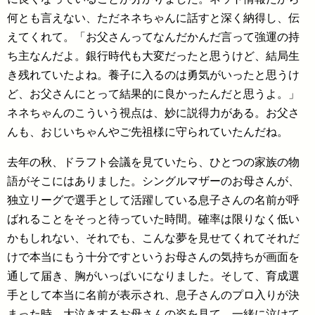
何とも言えない、ただネネちゃんに話すと深く納得し、伝
えてくれて。「お父さんってなんだかんだ言って強運の持
ち主なんだよ。銀行時代も大変だったと思うけど、結局生
き残れていたよね。養子に入るのは勇気がいったと思うけ
ど、お父さんにとって結果的に良かったんだと思うよ。」
ネネちゃんのこういう視点は、妙に説得力がある。お父さ
んも、おじいちゃんやご先祖様に守られていたんだね。
去年の秋、ドラフト会議を見ていたら、ひとつの家族の物
語がそこにはありました。シングルマザーのお母さんが、
独立リーグで選手として活躍している息子さんの名前が呼
ばれることをそっと待っていた時間。確率は限りなく低い
かもしれない、それでも、こんな夢を見せてくれてそれだ
けで本当にもう十分ですというお母さんの気持ちが画面を
通して届き、胸がいっぱいになりました。そして、育成選
手として本当に名前が表示され、息子さんのプロ入りが決
まった時、大泣きするお母さんの姿を見て、一緒に泣けて