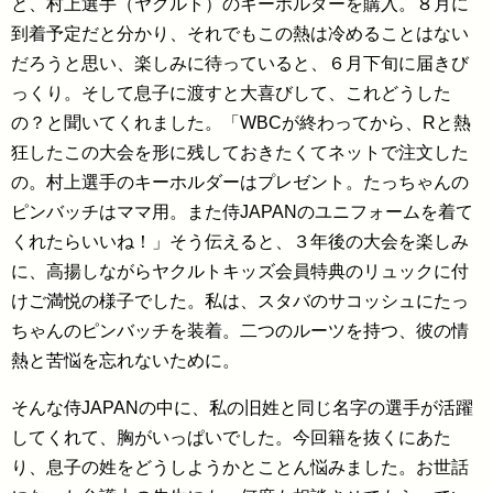
と、村上選手（ヤクルト）のキーホルダーを購入。８月に
到着予定だと分かり、それでもこの熱は冷めることはない
だろうと思い、楽しみに待っていると、６月下旬に届きび
っくり。そして息子に渡すと大喜びして、これどうした
の？と聞いてくれました。「WBCが終わってから、Rと熱
狂したこの大会を形に残しておきたくてネットで注文した
の。村上選手のキーホルダーはプレゼント。たっちゃんの
ピンバッチはママ用。また侍JAPANのユニフォームを着て
くれたらいいね！」そう伝えると、３年後の大会を楽しみ
に、高揚しながらヤクルトキッズ会員特典のリュックに付
けご満悦の様子でした。私は、スタバのサコッシュにたっ
ちゃんのピンバッチを装着。二つのルーツを持つ、彼の情
熱と苦悩を忘れないために。
そんな侍JAPANの中に、私の旧姓と同じ名字の選手が活躍
してくれて、胸がいっぱいでした。今回籍を抜くにあた
り、息子の姓をどうしようかとことん悩みました。お世話