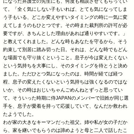
になった弁護士の先生にも、何度も相談させてもらってい
て。「全く気にしない子もいれば、とても気になってしま
う子もいる、どこか変えやすいタイミングの時に一気に変
えてしまうのもひとつです。その時また裁判所の許可が必
要ですが、きちんとした理由があれば通りやすいです。」
と教えてくれました。どんな時もあなたを守るから、そう
約束して別居に踏み切った日。それは、どんな時でもどん
な場面でも守り抜くということ。息子が今は変えたくない
という気持ちを大事にし、そのタイミングを待とうと決め
ました。ただひとつ気になったのは、時間が経てば経つ
程、息子の変えたくないという気持ちは強くなるのではな
いか、その時はおじいちゃんごめんねとずっと思ってい
て。そういった時期に侍JAPANのメンバーで旧姓が同じ選
手を、息子が愛着を持って応援していて、なんだか救われ
たようでした。
わが家の大きなキーマンだった祖父。姉や私が女の子だか
ら、家を継いでもらうのは諦めようと母と二人で話したこ