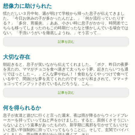
想像力に助けられた
慌ただしい３月中旬、週が明けて学校から帰った息子が伝えてきまし
た。「今日お休みの子が多かったんだよ。」「何か流行っていたりす
る？」「多分、胃腸炎。」ああ、小さい時に息子がかかり、時間差でこ
ちらも移ってしまったのもこの時期だったなと懐かしんでいる場合では
ない。「手洗いうがいを徹底しようね。」そう言って...
記事を読む
大切な存在
朝起きると、息子が笑いながら伝えてくれました。「ボク、昨日の夜夢
を見たの。ママがチョコを食べ過ぎて太っちゃう夢。起きたらいつも通
りでほっとした～。」どんな夢やねん！！食欲もなくやっつけで食べて
いる中で、間抜けな夢を見てくれたのですっかり和まされて。ママ＝チ
ョコってインプットされているんだろうな。こん...
記事を読む
何を得られるか
息子が友達と遊びに行くと言った週末、夜は雨が降るからウィンドブレ
ーカーを持っていってねと声をかけました。すると、面倒くさそうにい
らないよという返事があったものの、新学期に風邪を引かせてもいけな
いと思い半強制的に持っていってもらうことに。そして、玄関でバイバ
イしました。雨が降る前だから頭も痛くて、そり...