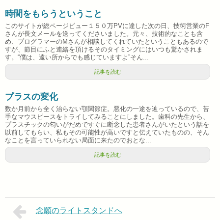
時間をもらうということ
このサイトが総ページビュー１５０万PVに達した次の日、技術営業のF
さんが長文メールを送ってくださいました。元々、技術的なことも含
め、プログラマーのMさんが相談してくれていたということもあるので
すが、節目にふと連絡を頂けるそのタイミングにはいつも驚かされま
す。“僕は、遠い所からでも感じていますよ”そん...
記事を読む
プラスの変化
数か月前から全く治らない顎関節症。悪化の一途を辿っているので、苦
手なマウスピースをトライしてみることにしました。歯科の先生から、
プラスチックの匂いがだめですぐに断念した患者さんがいたという話を
以前してもらい、私もその可能性が高いですと伝えていたものの、そん
なことを言っていられない局面に来たのでおとな...
記事を読む
念願のライトスタンドへ