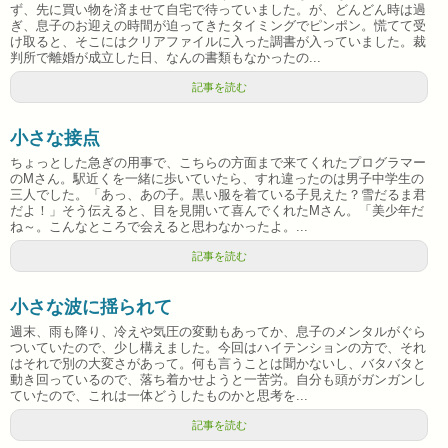
ず、先に買い物を済ませて自宅で待っていました。が、どんどん時は過
ぎ、息子のお迎えの時間が迫ってきたタイミングでピンポン。慌てて受
け取ると、そこにはクリアファイルに入った調書が入っていました。裁
判所で離婚が成立した日、なんの書類もなかったの...
記事を読む
小さな接点
ちょっとした急ぎの用事で、こちらの方面まで来てくれたプログラマー
のMさん。駅近くを一緒に歩いていたら、すれ違ったのは男子中学生の
三人でした。「あっ、あの子。黒い服を着ている子見えた？雪だるま君
だよ！」そう伝えると、目を見開いて喜んでくれたMさん。「美少年だ
ね～。こんなところで会えると思わなかったよ。...
記事を読む
小さな波に揺られて
週末、雨も降り、冷えや気圧の変動もあってか、息子のメンタルがぐら
ついていたので、少し構えました。今回はハイテンションの方で、それ
はそれで別の大変さがあって。何も言うことは聞かないし、バタバタと
動き回っているので、落ち着かせようと一苦労。自分も頭がガンガンし
ていたので、これは一体どうしたものかと思考を...
記事を読む