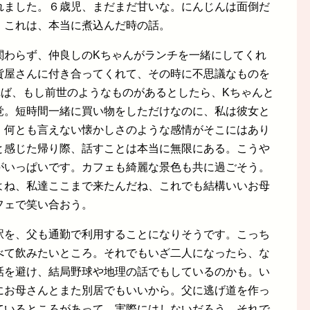
れました。６歳児、まだまだ甘いな。にんじんは面倒だ
。これは、本当に煮込んだ時の話。
関わらず、仲良しのKちゃんがランチを一緒にしてくれ
貨屋さんに付き合ってくれて、その時に不思議なものを
れば、もし前世のようなものがあるとしたら、Kちゃんと
覚。短時間一緒に買い物をしただけなのに、私は彼女と
、何とも言えない懐かしさのような感情がそこにはあり
と感じた帰り際、話すことは本当に無限にある。こうや
がいっぱいです。カフェも綺麗な景色も共に過ごそう。
よね、私達ここまで来たんだね、これでも結構いいお母
フェで笑い合おう。
駅を、父も通勤で利用することになりそうです。こっち
べて飲みたいところ。それでもいざ二人になったら、な
話を避け、結局野球や地理の話でもしているのかも。い
にお母さんとまた別居でもいいから。父に逃げ道を作っ
ているところがあって。実際にはしないだろう、それで