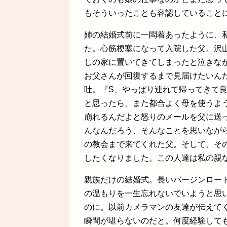
もそういったことも容認していること
姉の結婚式前に一悶着あったように、
た。心筋梗塞になって入院した父。沢
しの家に置いてきてしまったと泣きな
お父さんが回復するまで見届けたいん
吐。『S、やっぱり連れて帰ってきて
と思ったら、また都合よく母を使うよ
崩れるんだよと怒りのメールを父に送
んなんだろう、そんなことを思いなが
の教会まで来てくれた父。そして、そ
したくなりました。この人達は私の親
親族だけの結婚式。長いバージンロー
の温もりを一生忘れないでいようと思
のに。以前カメラマンの友達が伝えて
瞬間が堪らないのだと。何度経験して