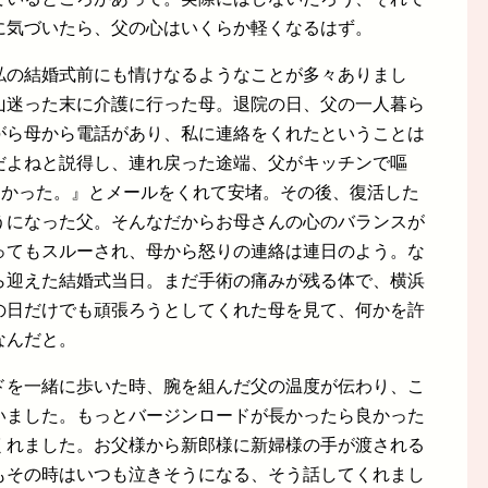
に気づいたら、父の心はいくらか軽くなるはず。
私の結婚式前にも情けなるようなことが多々ありまし
山迷った末に介護に行った母。退院の日、父の一人暮ら
がら母から電話があり、私に連絡をくれたということは
だよねと説得し、連れ戻った途端、父がキッチンで嘔
良かった。』とメールをくれて安堵。その後、復活した
うになった父。そんなだからお母さんの心のバランスが
ってもスルーされ、母から怒りの連絡は連日のよう。な
ら迎えた結婚式当日。まだ手術の痛みが残る体で、横浜
の日だけでも頑張ろうとしてくれた母を見て、何かを許
なんだと。
ドを一緒に歩いた時、腕を組んだ父の温度が伝わり、こ
いました。もっとバージンロードが長かったら良かった
くれました。お父様から新郎様に新婦様の手が渡される
もその時はいつも泣きそうになる、そう話してくれまし