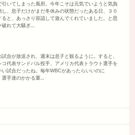
で引いてしまった風邪。今年こそは元気でいようと気負
勤し、息子だけがまだ冬休みの状態だったある日、３０
すると、あっさり容認して遊んでくれていました。と思
れて大騒ぎ...
の試合が放送され、週末は息子と観るように。すると、
シコ代表サンドバル投手、アメリカ代表トラウト選手を
いい試合だったね。毎年WBCがあったらいいのに
手達のかかる重...