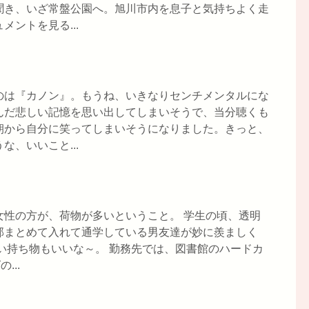
聞き、いざ常盤公園へ。旭川市内を息子と気持ちよく走
ントを見る...
のは『カノン』。もうね、いきなりセンチメンタルにな
んだ悲しい記憶を思い出してしまいそうで、当分聴くも
朝から自分に笑ってしまいそうになりました。きっと、
、いいこと...
女性の方が、荷物が多いということ。 学生の頃、透明
部まとめて入れて通学している男友達が妙に羨ましく
い持ち物もいいな～。 勤務先では、図書館のハードカ
...