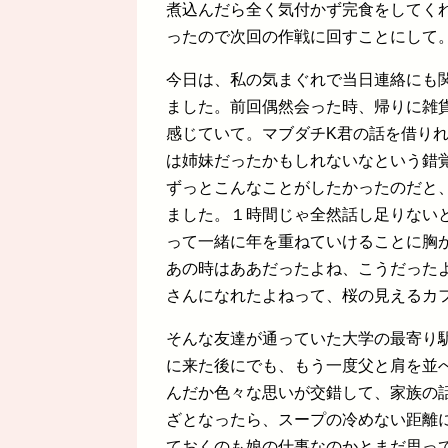
煮込んだら全く気付かず完食をしてく
ったので次回の作戦に回すことにして
今日は、私の気まぐれで当日連絡にも
ました。前回偶然会った時、帰りに雑
感じていて。マブダチK君の話を借り
は姉妹だったかもしれないなという錯
ずっとこんなことがしたかったのだと
ました。１時間じゃ全然話し足りない
って一緒に年を重ねていけることに胸
あの時はああだったよね、こうだった
さんになれたよねって、桜の見えるカ
そんな友達が通っていた大学の最寄り
に来た後にでも、もう一度父と肩を並
んだか色々な思いが交錯して、家族の
ざとなったら、スープの冷めない距離
ておくのも娘の仕事なのかとまだ思っ