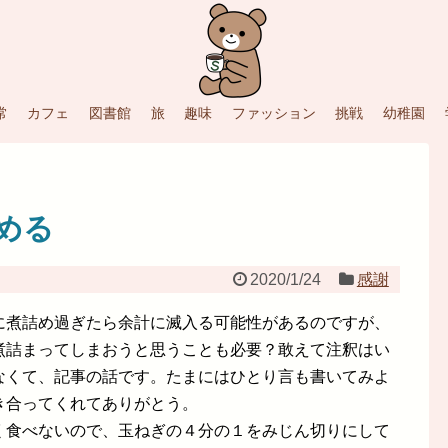
常
カフェ
図書館
旅
趣味
ファッション
挑戦
幼稚園
める
2020/1/24
感謝
に煮詰め過ぎたら余計に滅入る可能性があるのですが、
煮詰まってしまおうと思うことも必要？敢えて注釈はい
なくて、記事の話です。たまにはひとり言も書いてみよ
き合ってくれてありがとう。
く食べないので、玉ねぎの４分の１をみじん切りにして