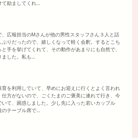
励ましてくれ...
で、広報担当のMさんが他の男性スタッフさん３人と話
しぶりだったので、嬉しくなって軽く会釈。するとこち
っと手を挙げてくれて、その動作があまりにも自然で、
した。私も...
保育を利用していて、早めにお迎えに行くとよく言われ
。仕方がないので、ごくたまのご褒美に連れて行き、今
でいて、困惑しました。少し先に入った若いカップル
テーブル席で...