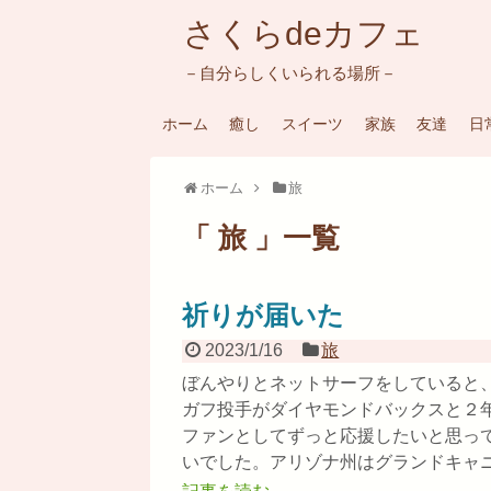
さくらdeカフェ
－自分らしくいられる場所－
ホーム
癒し
スイーツ
家族
友達
日
ホーム
旅
「 旅 」一覧
祈りが届いた
2023/1/16
旅
ぼんやりとネットサーフをしていると
ガフ投手がダイヤモンドバックスと２
ファンとしてずっと応援したいと思っ
いでした。アリゾナ州はグランドキャニオ