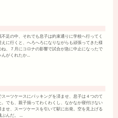
眠不足の中、それでも息子は約束通りに学校へ行ってく
迎えに行くと、へろへろになりながらも頑張ってきた様
のね、７月にコロナの影響で試合が急に中止になったで
がくれたか...
でスーツケースにパッキングを済ませ、息子は４つのて
た。でも、親子揃ってわくわくし、なかなか寝付けない
済ませ、スーツケースを引いて駅に出発。空を見上げる
んだ。 ...