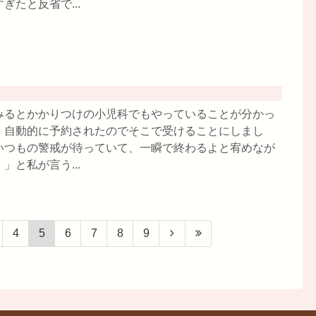
たと反省で...
みるとかかりつけの小児科でもやっていることが分かっ
、自動的に予約されたのでそこで受けることにしまし
いつもの警戒が待っていて、一瞬で終わるよと宥めなが
」と私が言う...
4
5
6
7
8
9