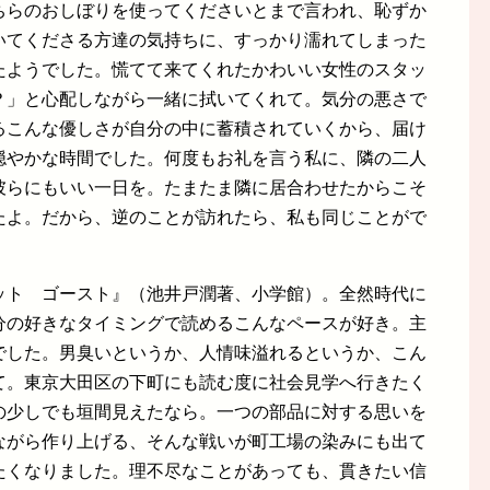
ちらのおしぼりを使ってくださいとまで言われ、恥ずか
いてくださる方達の気持ちに、すっかり濡れてしまった
たようでした。慌てて来てくれたかわいい女性のスタッ
？」と心配しながら一緒に拭いてくれて。気分の悪さで
るこんな優しさが自分の中に蓄積されていくから、届け
穏やかな時間でした。何度もお礼を言う私に、隣の二人
彼らにもいい一日を。たまたま隣に居合わせたからこそ
たよ。だから、逆のことが訪れたら、私も同じことがで
ット ゴースト』（池井戸潤著、小学館）。全然時代に
分の好きなタイミングで読めるこんなペースが好き。主
でした。男臭いというか、人情味溢れるというか、こん
て。東京大田区の下町にも読む度に社会見学へ行きたく
の少しでも垣間見えたなら。一つの部品に対する思いを
ながら作り上げる、そんな戦いが町工場の染みにも出て
たくなりました。理不尽なことがあっても、貫きたい信