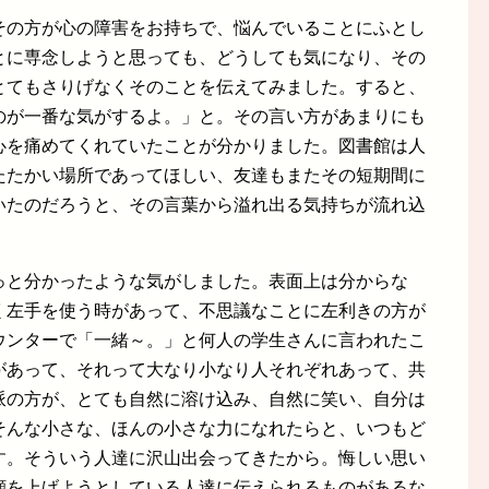
その方が心の障害をお持ちで、悩んでいることにふとし
とに専念しようと思っても、どうしても気になり、その
とてもさりげなくそのことを伝えてみました。すると、
のが一番な気がするよ。」と。その言い方があまりにも
心を痛めてくれていたことが分かりました。図書館は人
たたかい場所であってほしい、友達もまたその短期間に
いたのだろうと、その言葉から溢れ出る気持ちが流れ込
っと分かったような気がしました。表面上は分からな
く左手を使う時があって、不思議なことに左利きの方が
ウンターで「一緒～。」と何人の学生さんに言われたこ
があって、それって大なり小なり人それぞれあって、共
派の方が、とても自然に溶け込み、自然に笑い、自分は
そんな小さな、ほんの小さな力になれたらと、いつもど
す。そういう人達に沢山出会ってきたから。悔しい思い
顔を上げようとしている人達に伝えられるものがあるな