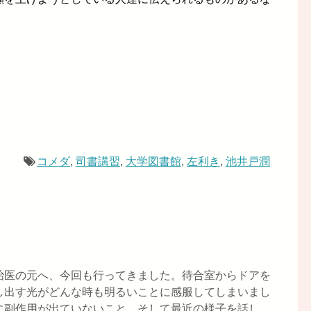
コメダ
,
司書講習
,
大学図書館
,
左利き
,
池井戸潤
治医の元へ、今回も行ってきました。待合室からドアを
し出す光がどんな時も明るいことに感服してしまいまし
に副作用が出ていないこと、そして最近の様子を話し、