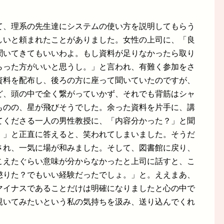
て、理系の先生達にシステムの使い方を説明してもらう
しいと頼まれたことがありました。女性の上司に、「良
聞いてきてもいいわよ。もし資料が足りなかったら取り
らった方がいいと思うし。」と言われ、有難く参加をさ
資料を配布し、後ろの方に座って聞いていたのですが、
ど、頭の中で全く繋がっていかず、それでも背筋はシャ
ものの、星が飛びそうでした。余った資料を片手に、講
てくださる一人の男性教授に、「内容分かった？」と聞
。」と正直に答えると、笑われてしまいました。そうだ
され、一気に場が和みました。そして、図書館に戻り、
こえたぐらい意味が分からなかったと上司に話すと、こ
懲りた？でもいい経験だったでしょ。」と。ええまあ、
マイナスであることだけは明確になりましたと心の中で
覗いてみたいという私の気持ちを汲み、送り込んでくれ
。