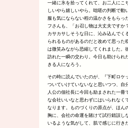
一緒に氷を拾ってくれて、お二人にこ
しいやら嬉しいやら。咄嗟の判断で動
服も気にならない程の温かさをもらっ
フさんも、「お召し物は大丈夫ですか
カサカサしそうな日に、沁み込んでく
られるものがあるのだと改めて思った
は微笑みながら恐縮してくれました。
訪れた一瞬の交わり。今日も助けられ
きる人になろう。
その時に読んでいたのが、『下町ロケ
ついていけていないなと思いつつ、自
人公の佃社長に今回も励まされた一冊
な会社いいなと思わずにはいられなく
なります。ものづくりの原点が、ほん
胸に、会社の命運を賭けて試行錯誤し
いるような気がして、肌で感じに行き