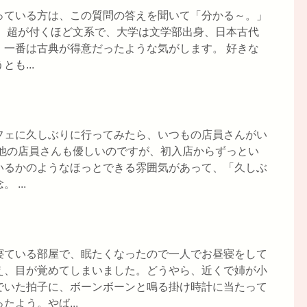
っている方は、この質問の答えを聞いて「分かる～。」
。 超が付くほど文系で、大学は文学部出身、日本古代
、一番は古典が得意だったような気がします。 好きな
も...
フェに久しぶりに行ってみたら、いつもの店員さんがい
 他の店員さんも優しいのですが、初入店からずっとい
いるかのようなほっとできる雰囲気があって、「久しぶ
...
寝ている部屋で、眠たくなったので一人でお昼寝をして
え、目が覚めてしまいました。どうやら、近くで姉が小
でいた拍子に、ボーンボーンと鳴る掛け時計に当たって
よう。やば...