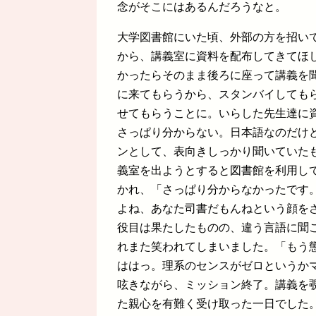
念がそこにはあるんだろうなと。
大学図書館にいた頃、外部の方を招い
から、講義室に資料を配布してきてほ
かったらそのまま後ろに座って講義を
に来てもらうから、スタンバイしても
せてもらうことに。いらした先生達に
さっぱり分からない。日本語なのだけ
ンとして、表向きしっかり聞いていた
義室を出ようとすると図書館を利用し
かれ、「さっぱり分からなかったです
よね、あなた司書だもんねという顔を
役目は果たしたものの、違う言語に聞
れまた笑われてしまいました。「もう
ははっ。理系のセンスがゼロというか
呟きながら、ミッション終了。講義を
た親心を有難く受け取った一日でした