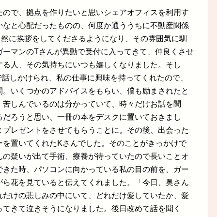
たので、拠点を作りたいと思いシェアオフィスを利用す
かなと心配だったものの、何度か通ううちに不動産関係
自然に挨拶をしてくださるようになり、その雰囲気に馴
ガーマンのTさんが異動で受付に入ってきて、仲良くさせ
する人、その気持ちにいつも嬉しくなりました。そし
で話しかけられ、私の仕事に興味を持ってくれたので、
間。いくつかのアドバイスをもらい、僕も励まされたと
、苦しんでいるのは分かっていて、時々だけお話を聞
るだろうと思い、一冊の本をデスクに置いておきまし
まプレゼントをさせてもらうことに。その後、出会った
ーを置いてくれたKさんでした。そのことがきっかけで
んの疑いが出て手術、療養が待っていたので長いことオ
できた時、パソコンに向かっている私の目の前を、ガー
がら花を見ていると伝えてくれました。「今日、奥さん
れだけの悲しみの中にいて、どれだけ愛していたか、愛
ってきて泣きそうになりました。後日改めて話を聞く