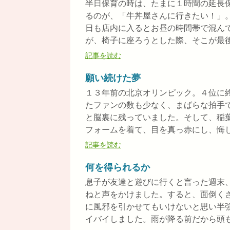
半日保育の時は、たまに１時間の延長
るのが、「牛丼屋さんに行きたい！」
日も店内に入るとお昼の時間帯で混ん
が、椅子に座ろうとした際、そこが最後の
記事を読む
願い続けた夢
１３年前の北京オリンピック。４位に終
たファンの数も少なく、まばらな拍手
と脳裏に残っていました。そして、稲葉
フォームを着て、目を真っ赤にし、悔しさ
記事を読む
何を得られるか
息子が友達と遊びに行くと言った週末
ねと声をかけました。すると、面倒く
に風邪を引かせてもいけないと思い半
イバイしました。雨が降る前だから頭も痛