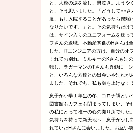
と、大粒の涙を流し、男泣き。ようや
と、そう思いました。「どうして○○
度、もし入院することがあったら僕駆
なりたいです。」と。その気持ちだけ
は、サイン入りのユニフォームを送っ
フさんの退職、不動産関係のHさんは
した。ITエンジニアの方は、自分のオ
くれてお別れ。ミルキーのKさんも別
転し、ラガーマンのTさんも異動に。
と、いろんな方達との出会いや別れが
ました。それでも、私も顔を上げなく
息子が小学１年生の冬、コロナ禍とい
図書館もカフェも閉まってしまい、そ
の私にとって唯一の心の拠り所でした
気持ちを持って新天地へ。息子が少し
れていたHさんに会いました。お互い