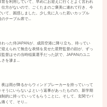
保育を利用していて、早めにお迎えに行くとよく言われ
。仕方がないので、ごくたまのご褒美に連れて行き、今
でいて、困惑しました。少し先に入った若いカップル
テーブル席で...
わった侍JAPANが、成田空港に降り立ち、待ってい
で迎えられて無念な表情を見せた星野監督の顔が、ずっ
監督はその当時稲葉選手だった訳で、JAPANのユニ
を滲ま...
、夜は雨が降るからウィンドブレーカーを持っていって
さそうにいらないよという返事があったものの、新学期
強制的に持っていってもらうことに。そして、玄関でバ
くて、そり...