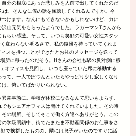
く自分の根底にあった悲しみを人前で出してくれたのだ
さんは、そんなに僕の話を傾聴してくれるんですか。今
けつけます。なんにもできないかもしれないけど、力に
で沢山元気をもらったようでした。ラガーマンTさんから
てもらい感激。そして、いつも笑顔の可愛い女性スタッ
全く変わらない明るさで、私の復帰を待っていてくれま
フィスを持つことができたとお礼のメッセージを送って
の場所に移ったのだそう。Hさんの会社も駅の反対側に移
シェオフィスを見回し、いつも座っていた席に移動する
あって、一人でぽつんといたらやっぱり少し寂しくなり
ては。俯いてばかりいられない。
う異常事態に。学校が休校になるなんて思いもよらず、
れでもシェアオフィスは開けてくれていました。その時
。その場所、そしてそこで働く方達へありがとう。この
前の学級閉鎖中、街でたまたま不動産関係のお仕事をさ
笑顔で挨拶したものの、隣には息子がいたのですぐに話