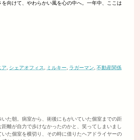
さを向けて、やわらかい風を心の中へ。一年中、ここは
ニア
,
シェアオフィス
,
ミルキー
,
ラガーマン
,
不動産関係
歩いた朝。病室から、術後にもがいていた個室までの距
な距離が自力で歩けなかったのかと、笑ってしまいまし
ていた個室を横切り、その時に借りたヘアドライヤーの