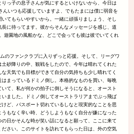
とりっ子の息子さんが気にするといけないから、今日は
○さんいつも応援していますよ、でもたまには僕に弱音を
聞いてもらいやすいから。一緒に頑張りましょう、そし
気長に待ってます。彼からそんなメッセージを感じ、道
た。遊園地の風船かな、どこで会っても彼は彼でいてくれ
ームのファンクラブに入りずっと応援。そして、リーグワ
は土砂降りの中、観戦をしたので、今年は晴れてくれた
んな天気でも目標ができて自分の気持ちも少し晴れてく
近はまっているドミノ倒し。本格的なものを買い、毎晩
ていて、私が何かの拍子に倒しそうになると、オースト
まいました。ドミノ倒してオーストラリアまでぶっ飛ば
だけど、パスポート切れているしなと現実的なことを思
ようもなく辛い時、どうしようもなく自分が嫌になった
つの日かそんな時が笑い話になると願って、ここに来て
ください。このサイトを訪れてもらった日は、外の空気