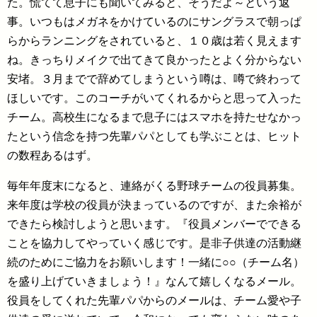
た。慌てて息子にも聞いてみると、そうだよ～という返
事。いつもはメガネをかけているのにサングラスで朝っぱ
らからランニングをされていると、１０歳は若く見えます
ね。きっちりメイクで出てきて良かったとよく分からない
安堵。３月までで辞めてしまうという噂は、噂で終わって
ほしいです。このコーチがいてくれるからと思って入った
チーム。高校生になるまで息子にはスマホを持たせなかっ
たという信念を持つ先輩パパとしても学ぶことは、ヒット
の数程あるはず。
毎年年度末になると、連絡がくる野球チームの役員募集。
来年度は学校の役員が決まっているのですが、また余裕が
できたら検討しようと思います。『役員メンバーでできる
ことを協力してやっていく感じです。是非子供達の活動継
続のためにご協力をお願いします！一緒に○○（チーム名）
を盛り上げていきましょう！』なんて嬉しくなるメール。
役員をしてくれた先輩パパからのメールは、チーム愛や子