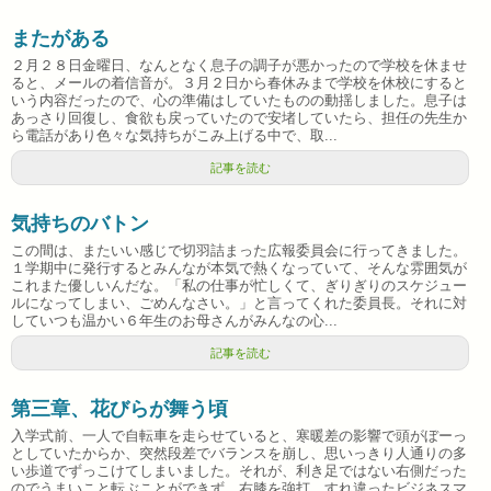
またがある
２月２８日金曜日、なんとなく息子の調子が悪かったので学校を休ませ
ると、メールの着信音が。３月２日から春休みまで学校を休校にすると
いう内容だったので、心の準備はしていたものの動揺しました。息子は
あっさり回復し、食欲も戻っていたので安堵していたら、担任の先生か
ら電話があり色々な気持ちがこみ上げる中で、取...
記事を読む
気持ちのバトン
この間は、またいい感じで切羽詰まった広報委員会に行ってきました。
１学期中に発行するとみんなが本気で熱くなっていて、そんな雰囲気が
これまた優しいんだな。「私の仕事が忙しくて、ぎりぎりのスケジュー
ルになってしまい、ごめんなさい。」と言ってくれた委員長。それに対
していつも温かい６年生のお母さんがみんなの心...
記事を読む
第三章、花びらが舞う頃
入学式前、一人で自転車を走らせていると、寒暖差の影響で頭がぼーっ
としていたからか、突然段差でバランスを崩し、思いっきり人通りの多
い歩道でずっこけてしまいました。それが、利き足ではない右側だった
のでうまいこと転ぶことができず、右膝を強打。すれ違ったビジネスマ