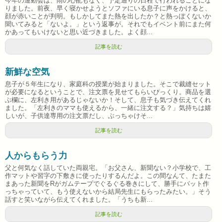
今年の運動会は、雨の心配もなく、予定通りの日程で行われることにな
りました。前夜、早く寝かせようとソファにいる息子に声をかけると、
顔が赤いことが判明。もしかしてまた熱を出したか？と熱っぽくないか
聞いてみると「ないよ。」という返事が。それでもイベント前にまた何
かあってもいけないと思い近づきました。よく顔...
記事を読む
新鮮な空気
息子が５年生になり、家庭科の授業が始まりました。そこで裁縫セット
が必要になるということで、注文票を見せてもらいびっくり。商品を選
ぶ欄に、左利き用があるじゃないか！そして、息子も気づき伝えてくれ
ました。「左利きのママも使えるから、一緒に注文する？」気持ちは嬉
しいが、子供達専用の注文票だし、ぶっちゃけそ...
記事を読む
人からもらう力
父と何気なく話していた両親宅。「お父さん、新聞ない？小学校で、工
作マットや習字の下敷きに使ったりするんだよ。この間なんて、たまた
まあった新聞をRがガムテープでぐるぐる巻きにして、勝手にバット作
っちゃっていて、もう使えないから結局先生にもらったみたい。」そう
話すと笑いながら伝えてくれました。「うちも新...
記事を読む