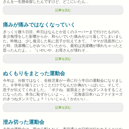
さんを一生懸命探したんですけど、どこにいたん...
記事を読む
痛みが痛みではなくなっていく
ぎっくり腰５日目、昨日はなんとか近くのスーパーまで行けたものの、
多少無理をした影響からか、和らいでいた痛みがぶり返してしまいまし
た。昨晩は、少し復活した私に息子が伝えてきて。「ママが洗面所にい
た時、洗濯機にしがみついていたから、最初は洗濯機が壊れちゃったと
思ったんだよ。」「いやいや、お母さんが壊れそ...
記事を読む
ぬくもりをまとった運動会
今年は、分散ではなく、全校児童が一斉に行う半日の運動会になりまし
た。６学年が揃うということだけでなんだか胸がいっぱいに。そして、
息子が伝えてくれました。「ボクね、徒競走ときつねダンスをすること
になったの。本当に恥ずかしいよ～。」「北海道日本ハムファイターズ
のきつねダンスでしょ？！いいじゃん！かわいい...
記事を読む
澄み切った運動会