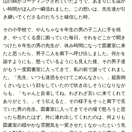
山の綿がコーティングされていたようで、あまりにも温か
い時間がほんの一瞬流れました。この想いは、先生達が引
き継いでくださるのだろうと確信した時。
その小学校で、やんちゃな６年生の男の子二人に手を焼
き、やってくる度に困っていた毎日。それをどこかで聞き
つけた６年生の男の先生が、休み時間になって図書室に来
たと思ったら、男子二人を廊下へ呼び出しました。何かを
諭すようにも、怒っているようにも見えた後、その男子達
がもう一度図書室に入ってきて、私の前で謝ってくれまし
た。「先生、いつも迷惑をかけてごめんなさい。」超面倒
くさいなという顔をしていたので吹き出しそうになりなが
らも、「ちゃんと反省してね。わざわざ言いに来てくれて
ありがとう。」そう伝えると、その様子をそっと廊下で見
ていた男の先生。図書室に入ってきてその場で怒ろうと思
ったら怒れたはず。外に連れ出してくれたのは、何よりも
図書室の穏やかな雰囲気を一変させたくなかったという先