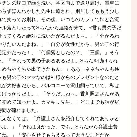
ッチンの蛇口で顔を洗い、学区内まで送り届け、電車に
わらずほんわかした先生に癒され、別居してももう少し
れて笑ってお別れ。その後、いつものカフェで姉と合流
ール落としたってSちんから連絡が来て、R君も男の子だ
帰ってくると絶対に洗いたがるんだよ～。」「分かるわ
やりたいんだよね。」「自分が女性だから、男の子の行
想定外だった！」「何個落としたの？」「三個。」そう
た。「それって男の子あるあるだよ。Sちんを助けられ
、めちゃくちゃ出てきたもん。」ああ、ネネちゃんも検
らも男の子のママなのは神様からのプレゼントなのだと
虫が大好きだから、バルコニーで沢山飼っていて、私は
とばっかりだよ。」「そうだよね～。香川照之さんがあ
て初めて知ったよ。カマキリ先生。」どこまでも話が尽
時間が流れました。
伝えなくては。「弁護士さんを紹介してくれてありがと
いよ。」「それは良かった。でも、Sちんから弁護士費
てね。」「安心させてもらえるって大きなことだか