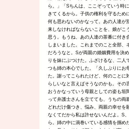
ら。」「Sちんは、ここぞっていう時
きてくるから。子供の権利を守るため
何も思わないのかなって。あの人達が
来しなければならないことを、娘がこ
思う。もうね、あの人達の茶番に付き
しまいました。これまでのこと全部、ネ
だろうなと。Sが両親の婚姻費用を決
りを妹にぶつけた。ふざけるな、二人
つも姉の本心でした。「久しぶりにお
た。謝ってこられたけど、何のことに
らしいなと言えばそうなのかも。その
おうかなっていう母親としての姿も垣
って弁護士さんを立てても、うちの両
どれだけ傷つき、悩み、両親の幸せを
なくてだから私は許せないんだよ。S
ら。姉の中に渦巻いている感情を掴め