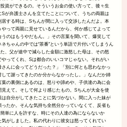
に投資ができるの。そういうお金の使い方って、後々生
にSが弁護士さんを立てたことについて、うちの両親は
別居する時は、Sちんが間に入って交渉したんだよ。本
うやって両親に見せているんだから、何か感じてよって
合うのはもうやだもん。」その言葉を聞いて、爆笑して
ネちゃんの中では“茶番”という単語で片付いてしまうん
めた、父が途中で減らした金額に激怒した母は、その怒
でやってくれ、Sは都合のいいコマじゃない。それがい
母さんに会ってどうだった？」「別に何とも思わなかっ
対して謝ってきたのか分からなかったし。」なんだか姉
言葉の裏側にあるのは、怒りや諦めや、子供達の為に会
間見えて。そして何より感じたもの。Sちんが大金を使
親は自分がしてきたことに気づかない。間に入った妹が
願ったか。そんな気持ち全然分かっていなくて、反省も
、簡単に人を許すな、時にその人達の為にならないか
た気がしました。私の代わりに彼女は怒ってくれてい