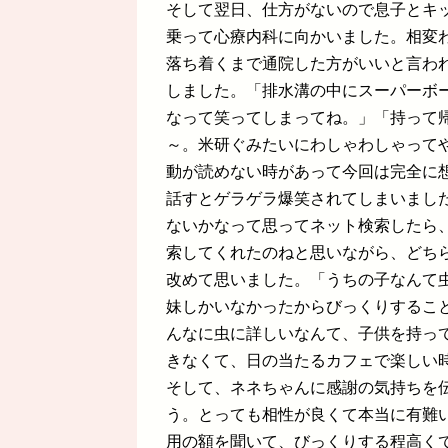
そして翌日、仕方がないので息子とキ
乗って心療内科に向かいました。相変
落ち着くまで通院した方がいいと言わ
しました。「排水溝の中にスーパーボ
なって笑ってしまってね。」「持って
～。米研ぐみたいにわしゃわしゃって
動が読めない時があって今回は完全に
話すとゲラゲラ爆笑されてしまいまし
ないかなって思ってネット検索したら
索してくれたのねと思いながら、どち
改めて思いました。「うちの子なんて
妹しかいなかったからびっくりするこ
んなに虫に詳しいなんて、子供を持っ
きなくて、日の当たるカフェで楽しい
そして、ネネちゃんに感謝の気持ちを
う。とっても相性が良くて本当に有難
用の額を聞いて、びっくりする程高く