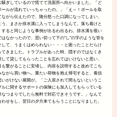
大騒ぎしているので慌てて洗面所へ向かいました。「ど
ボールが流れていっちゃったの。」「え～！ボールを取
てながら伝えたので、随分怒った口調になってしまい、
よう、まさか排水溝に入ってしまうなんて。落ち着けと
。すると同じような事例が出るわ出るわ。排水溝を覗い
はなかったので、思い切って下の“し”の字のような管を
そして、うまくはめられない・・・と困ったことだらけ
ってきました。トラブルがあった時、隠すのではなくき
頼して貸してもらったことを忘れてはいけないと思い、
日も繋がることに安堵し、内容を説明すると改めてこち
みながら買い物へ。重たい荷物を抱え帰宅すると、着信
思いがけない展開が。「ご入居されて間もないというこ
ブルに関するサポートの保険にも加入してもらっている
単なつまりでしたら無料で対応できそうです。」なんて
合わせをし、翌日の夕方来てもらうことになりました。