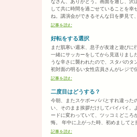
なさん、ありがとう。画面を通し、沢
して共に時間を過ごせていることを幸
ね。講演会ができるそんな日を夢見て、歩
記事を読む
好転をする選択
まだ肌寒い週末、息子が友達と遊びに
一緒にサッカーをしてから見送りまし
うな辛さに襲われたので、スタバのタ
初対面の明るい女性店員さんがレジで伝え
記事を読む
二度目はどうする？
今朝、またスケボーパパとすれ違った
い、そのまま挨拶だけしてバイバイ。
ードに変わっていて、ツッコミどころ
悔。 年中に上がった時、初めましてと挨拶
記事を読む