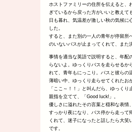
ホストファミリーの住所を伝えると、
ぎているから戻った方がいいと教えて
日も暮れ、気温差が激しい秋の気候に
した。
すると、また別の一人の青年が停留所
のいないバスが止まってくれて、また決め台
事情を適当な英語で説明すると、年配
らないよ。ゆっくりバスを走らせるか
れて、青年もにっこり。バスと彼らの
薄暗い中、ゆっくり走らせてくれたお
「ここ～！！」と叫んだら、ゆっくり
親指を立てて、「Good luck!」。
優しさに溢れたその言葉と穏和な表情
すっかり夜になり、バス停から走って
くれて、迷子になったと話したら大笑
です。