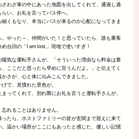
わざわざ車の中にあった地図を出してくれて、通過し過
もらい、お礼を言ってバス停へ。
心細くもなり、本当にバスが来るのか心配になってきま
へ。やった～、仲間がいた！と思っていたら、誰も乗客
詞の「I am lost.」現地で使いすぎ！
の陽気な運転手さんが、「そういった理由なら料金は要
ら、ここだと思ったら早めに言うんだよ。」と伝えてく
温かさが、心と体に沁みこんできました。
かげで、見慣れた景色が。
止まってくれて、別れ際にお礼を言うと運転手さんが、
、忘れることはありません。
帰ったら、ホストファミリーの皆が玄関まで迎えに来て
い。温かい場所がここにもあったと感じた、優しい記憶