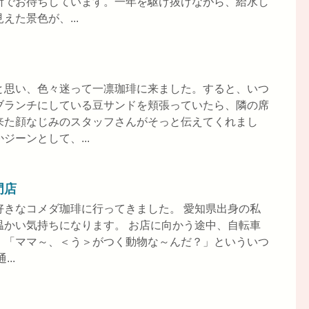
所でお待ちしています。一年を駆け抜けながら、給水し
た景色が、...
と思い、色々迷って一凛珈琲に来ました。すると、いつ
ブランチにしている豆サンドを頬張っていたら、隣の席
来た顔なじみのスタッフさんがそっと伝えてくれまし
ーンとして、...
門店
好きなコメダ珈琲に行ってきました。 愛知県出身の私
温かい気持ちになります。 お店に向かう途中、自転車
、「ママ～、＜う＞がつく動物な～んだ？」といういつ
..