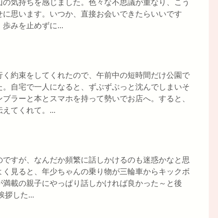
山の気持ちを感じました。色々な不思議が重なり、こう
せに思います。いつか、直接お会いできたらいいです
みを止めずに...
行く約束をしてくれたので、午前中の短時間だけ公園で
た。自宅で一人になると、ずぶずぶっと沈んでしまいそ
ンブラーと本とスマホを持って勢いでお店へ。すると、
てくれて。...
のですが、なんだか頻繁に話しかけるのも迷惑かなと思
よく見ると、年少ちゃんの乗り物が三輪車からキックボ
が満載の親子にやっぱり話しかければ良かった～と後
した...