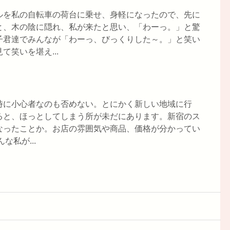
ルを私の自転車の荷台に乗せ、身軽になったので、先に
と、木の陰に隠れ、私が来たと思い、「わーっ。」と驚
子君達でみんなが「わーっ、びっくりした～。」と笑い
笑いを堪え...
時に小心者なのも否めない。とにかく新しい地域に行
ると、ほっとしてしまう所が未だにあります。新宿のス
なったことか。お店の雰囲気や商品、価格が分かってい
私が...