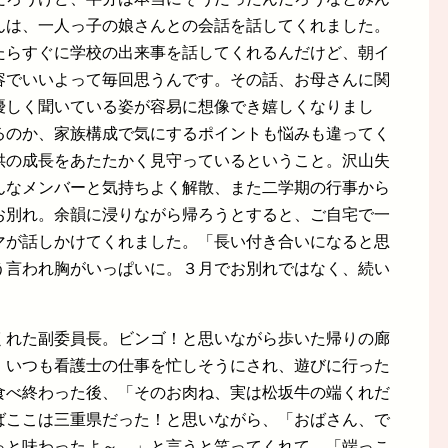
んは、一人っ子の娘さんとの会話を話してくれました。
たらすぐに学校の出来事を話してくれるんだけど、朝イ
容でいいよって毎回思うんです。その話、お母さんに関
優しく聞いている姿が容易に想像でき嬉しくなりまし
るのか、家族構成で気にするポイントも悩みも違ってく
供の成長をあたたかく見守っているということ。沢山失
んなメンバーと気持ちよく解散、また二学期の行事から
お別れ。余韻に浸りながら帰ろうとすると、ご自宅で一
マが話しかけてくれました。「長い付き合いになると思
う言われ胸がいっぱいに。３月でお別れではなく、続い
くれた副委員長。ビンゴ！と思いながら歩いた帰りの廊
。いつも看護士の仕事を忙しそうにされ、遊びに行った
食べ終わった後、「そのお肉ね、実は松坂牛の端くれだ
ばここは三重県だった！と思いながら、「おばさん、で
っと味わったよ～。」と言うと笑ってくれて。「端っこ