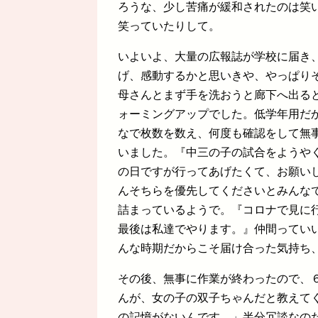
ろうな、少し苦痛が緩和されたのは笑
笑っていたりして。
いよいよ、大量の広報誌が学校に届き
げ、感動するかと思いきや、やっぱり
母さんとまず手を洗おうと廊下へ出る
ォーミングアップでした。低学年用だ
なで枚数を数え、何度も確認をして無事
いました。『中三の子の試合をようや
の日ですが行ってあげたくて、お願い
んそちらを優先してくださいとみんな
詰まっているようで。『コロナで見に
最後は私達でやります。』仲間ってい
んな時期だからこそ届け合った気持ち
その後、無事に作業が終わったので、
んが、女の子の双子ちゃんだと教えて
の記憶がないんです。」半分冗談なの