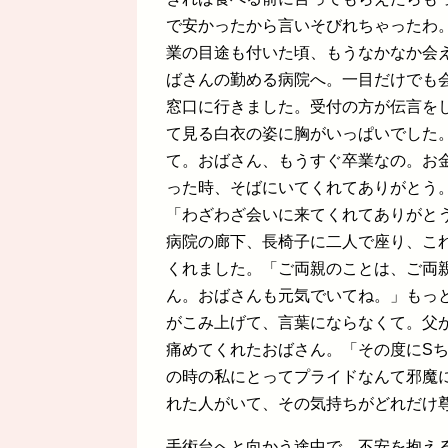
で安かったから言いそびれちゃったわ
業の目途も付いた頃、もうなかなか会
ばさんの勤める病院へ。一目だけでも
窓口に行きました。受付の方が伝言を
て見る白衣の姿に胸がいっぱいでした
て。おばさん、もうすぐ卒業なの。お
った時、そばにいてくれてありがとう
「わざわざ会いに来てくれてありがと
病院の廊下、長椅子に二人で座り、こ
くれました。「ご両親のことは、ご両
ん。おばさんも元気でいてね。」もっ
がこみ上げて、言葉にならなくて。父
痛めてくれたおばさん。「その度にS
の時の私にとってプライドなんて邪魔
れた人がいて、その気持ちがどれだけ
手術台へと向かう途中で、不安を抱え