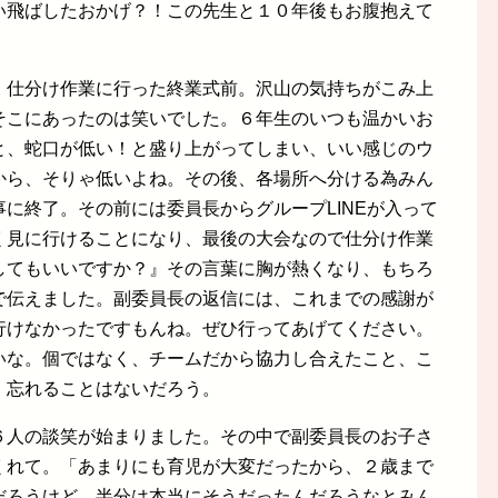
い飛ばしたおかげ？！この先生と１０年後もお腹抱えて
、仕分け作業に行った終業式前。沢山の気持ちがこみ上
そこにあったのは笑いでした。６年生のいつも温かいお
と、蛇口が低い！と盛り上がってしまい、いい感じのウ
から、そりゃ低いよね。その後、各場所へ分ける為みん
に終了。その前には委員長からグループLINEが入って
く見に行けることになり、最後の大会なので仕分け作業
してもいいですか？』その言葉に胸が熱くなり、もちろ
で伝えました。副委員長の返信には、これまでの感謝が
行けなかったですもんね。ぜひ行ってあげてください。
いな。個ではなく、チームだから協力し合えたこと、こ
、忘れることはないだろう。
６人の談笑が始まりました。その中で副委員長のお子さ
くれて。「あまりにも育児が大変だったから、２歳まで
だろうけど、半分は本当にそうだったんだろうなとみん