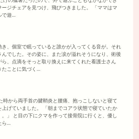
れだけの猛暑だったので、外で遊ぶこともなかなかでき
サージチェアを見つけ、飛びつきました。 「ママはマ
遊...
効き、個室で眠っていると誰かが入ってくる音が。それ
さんでした。その姿に、また涙が溢れそうになり、術後
がら、点滴をそっと取り換えに来てくれた看護士さん
ことに気づく...
いた時から両手首の腱鞘炎と腰痛、抱っこしないと寝て
を上げていました。 「朝までコアラ状態で寝ていたか
・。」 と目の下にクマを作って接骨院に行くと、優し
...