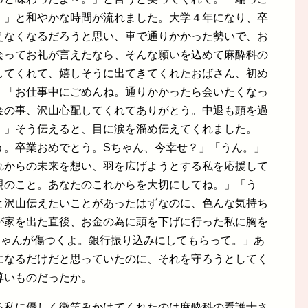
。」と和やかな時間が流れました。大学４年になり、卒
えなくなるだろうと思い、車で通りかかった勢いで、お
会ってお礼が言えたなら、そんな願いを込めて麻酔科の
してくれて、嬉しそうに出てきてくれたおばさん、初め
。「お仕事中にごめんね。通りかかったら会いたくなっ
金の事、沢山心配してくれてありがとう。中退も頭を過
。」そう伝えると、目に涙を溜め伝えてくれました。
う。卒業おめでとう。Sちゃん、今幸せ？」「うん。」
れからの未来を想い、羽を広げようとする私を応援して
親のこと。あなたのこれからを大切にしてね。」「う
と沢山伝えたいことがあったはずなのに、色んな気持ち
が家を出た直後、お金の為に頭を下げに行った私に胸を
ちゃんが傷つくよ。銀行振り込みにしてもらって。」あ
になるだけだと思っていたのに、それを守ろうとしてく
尊いものだったか。
る私に優しく微笑みかけてくれたのは麻酔科の看護士さ