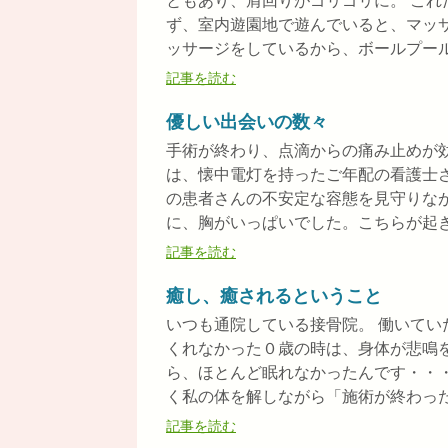
ともあり、肩回りがゴリゴリに。 こ
ず、室内遊園地で遊んでいると、マッ
ッサージをしているから、ボールプールで
記事を読む
優しい出会いの数々
手術が終わり、点滴からの痛み止めが
は、懐中電灯を持ったご年配の看護士
の患者さんの不安定な容態を見守りな
に、胸がいっぱいでした。こちらが起きた
記事を読む
癒し、癒されるということ
いつも通院している接骨院。 働いて
くれなかった０歳の時は、身体が悲鳴
ら、ほとんど眠れなかったんです・・
く私の体を解しながら「施術が終わったら
記事を読む