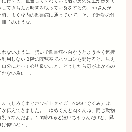
いに行くと、担当してくれている若い男の先生が伝えて
うしてきちんと時間を取ってお灸をするの、○○さんが
た時、よく校内の図書館に通っていて、そこで雑誌の付
子のような...
まわないように、勢いで図書館へ向かうとようやく気持
も利用しない２階の閲覧室でパソコンを開けると、見え
。自分にとって心地良いこと、どうしたら顔が上がるの
ない為に、...
くん（しろくまとホワイトタイガーのぬいぐるみ）は、
子が伝えてきました。「ゆめくんと肉くんね、同じ動物
は別々なんだよ。１m離れると泣いちゃうんだけど、隣
偉いね～。...