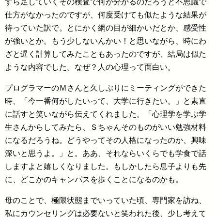
すら足していくその検査で何が分かるのだろうと不思議で
仕方がなかったのですが、何度受けても似たような結果が
待っていた訳で。とにかく網の目が細かいだとか、感受性
が強いとか。もう少しないんかい！と思いながら、時にわ
ざと遅く計算してみたこともあったのですが、結局は似た
ような内容でした。なぜ？人の心理って面白い。
プログラマーのＭさんと久しぶりにミーティングができた
時、「今一番何がしたいって、大学に行きたい。」と素直
に話すと笑いながら伝えてくれました。「心理学を学ぶ学
生さんからしてみたら、Ｓちゃんそのものがいい勉強材料
になるだろうね。どうやってその人格になったのか、興味
深いと思うよ。」と。ああ、それならいくらでも学食で話
しますよと嬉しくなりました。もしかしたら息子よりも先
に、どこかのキャンパスを歩くことになるのかも。
母のことで、極限状態までいっていた頃、専門家を訪ね、
私にカウンセリングは必要ないと笑われた後、少し考えて