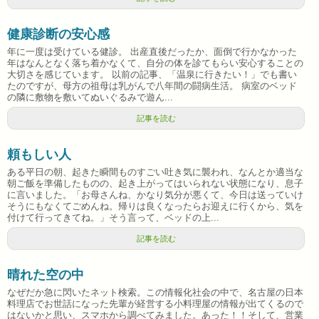
健康診断の安心感
年に一度は受けている健診。 出産直後だったか、面倒で行かなかった
年はなんとなく落ち着かなくて、自分の体を診てもらい安心することの
大切さを感じています。 以前の記事、「温泉に行きたい！」でも書い
たのですが、母方の祖母は乳がんで八年間の闘病生活。 病室のベッド
の隣に敷物を敷いてぬいぐるみで遊ん...
記事を読む
頼もしい人
ある平日の朝、起きた瞬間ものすごい吐き気に襲われ、なんとか適当な
朝ご飯を準備したものの、起き上がってはいられない状態になり、息子
に言いました。「お母さんね、かなり気分が悪くて、今日は送っていけ
そうにもなくてごめんね。帰りは良くなったらお迎えに行くから、気を
付けて行ってきてね。」そう言って、ベッドの上...
記事を読む
晴れた空の中
なぜだか急に閃いたネット検索。この情報化社会の中で、名古屋の日本
料理店でお世話になった先輩が経営する小料理屋の情報が出てくるので
はないかと思い、スマホから調べてみました。あった！！そして、営業