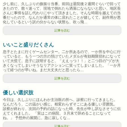
少し前に、久しぶりの旗振り当番。前回は退院後２週間ぐらいで回って
きたので、散々迷って、現地で倒れたら洒落にならないと思い、地区長
さんに事情を話し代わりにやって頂きました。そんな時期を越えての当
番だったので、なんだか通常の体に戻れたことが嬉しくて。副作用が悪
化しているという訳の分からない状態も、吹っ飛...
記事を読む
いいこと盛りだくさん
息子とたまに行くゲームセンター。二か所あるので、一か所を中心に行
っていると、もう一つの方の預けていたメダルが有効期限切れになって
いて大慌て。息子に説明すると、「ええっつ！！」と二つ目の“つ”が大
きくなってしまいそうなリアクションに笑ってしまいました。「一か月
って経つのが早いね。まだ大丈夫だと思ったら...
記事を読む
優しい選択肢
今日は、久しぶりにほんわか主治医の所へ、診察に行ってきました。
なんだろう、この温かい感じ。相変わらずそこにある優しい雰囲気。
診察が終わり、次回の予約の話になった時、先生が申し訳なさそうに伝
えてくれました。 「実はこの病院、３月末で辞めることになって
ね。」 予想外の展開に、急に寂しくな...
記事を読む