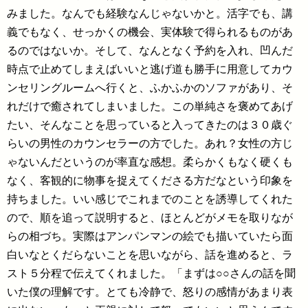
みました。なんでも経験なんじゃないかと。活字でも、講
義でもなく、せっかくの機会、実体験で得られるものがあ
るのではないか。そして、なんとなく予約を入れ、凹んだ
時点で止めてしまえばいいと逃げ道も勝手に用意してカウ
ンセリングルームへ行くと、ふかふかのソファがあり、そ
れだけで癒されてしまいました。この単純さを褒めてあげ
たい、そんなことを思っていると入ってきたのは３０歳ぐ
らいの男性のカウンセラーの方でした。あれ？女性の方じ
ゃないんだというのが率直な感想。柔らかくもなく硬くも
なく、客観的に物事を捉えてくださる方だなという印象を
持ちました。いい感じでこれまでのことを誘導してくれた
ので、順を追って説明すると、ほとんどがメモを取りなが
らの相づち。実際はアンパンマンの絵でも描いていたら面
白いなとくだらないことを思いながら、話を進めると、ラ
スト５分程で伝えてくれました。「まずは○○さんの話を聞
いた僕の理解です。とても冷静で、怒りの感情があまり表