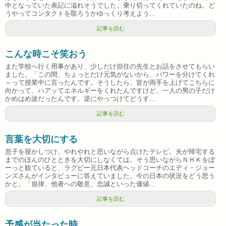
中となっていた表記に溢れそうでした。乗り切ってくれていたのね。ど
うやってコンタクトを取ろうかゆっくり考えよう...
記事を読む
こんな時こそ笑おう
また学校へ行く用事があり、少しだけ担任の先生とお話をさせてもらい
ました。「この間、ちょっとだけ元気がないから、パワーを分けてくれ
～って授業中に言ったんです。そうしたら、皆が両手を上げてこちらに
向かって、ハアッてエネルギーをくれたんですけど、一人の男の子だけ
かめはめ波だったんです。逆にやっつけてどうす...
記事を読む
言葉を大切にする
息子を寝かしつけ、やれやれと思いながら点けたテレビ。夫が帰宅する
までのほんのひとときを大切にしなくては。そう思いながらＮＨＫをぼ
ーっと観ていると、ラグビー元日本代表ヘッドコーチのエディ・ジョー
ンズさんがインタビューに答えていました。今の日本の状況をどう思う
かと。「規律、他者への敬意、忠誠といった価値...
記事を読む
予感が当たった時