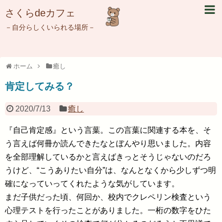
さくらdeカフェ
－自分らしくいられる場所－
ホーム
癒し
肯定してみる？
2020/7/13
癒し
『自己肯定感』という言葉。この言葉に関連する本を、そ
う言えば何冊か読んできたなとぼんやり思いました。内容
を全部理解しているかと言えばきっとそうじゃないのだろ
うけど、“こうありたい自分”は、なんとなくから少しずつ明
確になっていってくれたような気がしています。
まだ子供だった頃、何回か、校内でクレペリン検査という
心理テストを行ったことがありました。一桁の数字をひた