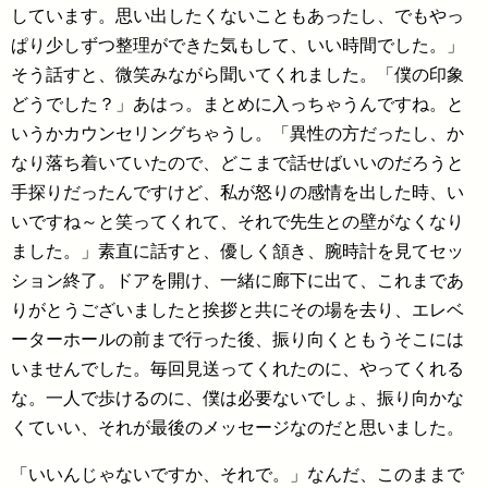
しています。思い出したくないこともあったし、でもやっ
ぱり少しずつ整理ができた気もして、いい時間でした。」
そう話すと、微笑みながら聞いてくれました。「僕の印象
どうでした？」あはっ。まとめに入っちゃうんですね。と
いうかカウンセリングちゃうし。「異性の方だったし、か
なり落ち着いていたので、どこまで話せばいいのだろうと
手探りだったんですけど、私が怒りの感情を出した時、い
いですね～と笑ってくれて、それで先生との壁がなくなり
ました。」素直に話すと、優しく頷き、腕時計を見てセッ
ション終了。ドアを開け、一緒に廊下に出て、これまであ
りがとうございましたと挨拶と共にその場を去り、エレベ
ーターホールの前まで行った後、振り向くともうそこには
いませんでした。毎回見送ってくれたのに、やってくれる
な。一人で歩けるのに、僕は必要ないでしょ、振り向かな
くていい、それが最後のメッセージなのだと思いました。
「いいんじゃないですか、それで。」なんだ、このままで