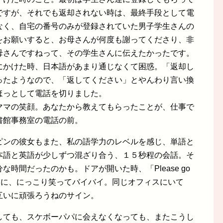
ですが、それでも返却されない時は、最終手段として電
なく、自宅の番号のみが登録されていた男子学生さんの
をお願いすると、お母さんが何度も謝ってくださり、非
母さんですねって、その学生さんに伝えたかったです。
にかけた時、日本語があまり通じなくて困惑。「返却し
ったようなので、「返してください」とやんわり言い換
ほっとして電話を切りました。
ママの笑顔。あなたから教えてもらったことが、仕事で
書館事務室の電話の前。
ピンの彼女もまた、私の語学力のレベルを感じ、単語と
本語と英語が少しずつ混ざり合う、１５秒程の会話。そ
時間だったのかも。ドアが開いた時、「Please go
こちらに、にっこり笑ってバイバイ。同じオフィスにいて
互いに頑張ろうねのサイン。
しても、スケボーパパに会えなくなっても、またこうし