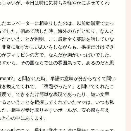
っしゃいが、今日は特に気持ちを軽やかにさせてくれ
んだエレベーターに相乗りしたのは、以前給湯室で会っ
方でした。初めて話した時、海外の方だと知り、なんと
ンだということが判明。ここ最近全く英語を話していな
、非常に恥ずかしい思いをしながらも、挨拶だけはでき
のがフィリピンの方で、なんだか胸がいっぱいでした。
出すから。その国ならではの雰囲気って、あるのだと思
assignment?」と聞かれた時、単語の意味が分からなくて聞い
ork に置き換えてくれて、「宿題やった？」と聞いてくれたこ
程度で、できるだけ簡単な表現であったり、短い文章
するということを把握してくれていたママは、いつも私
した。相手が受け取りやすいボールが、安心感を与え
っと心の中にあります。
かけた時のこと。最初は学生さん達に登録してもらって