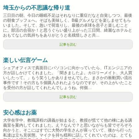
埼玉からの不思議な帰り道
三日目の朝、今日の睡眠不足はそれなりに重症だなと自覚しつつ、最後
の朝食ブッフェへ。そばも美味しく、B級グルメなどを楽しませてもら
いました。そして、急いで荷造りし、最後の卓球を息子と楽しむこと
に。部活の合宿か！と思うぐらい盛り上がった三日間、綺麗なホテルと
おもてなしの気持ちをありがとうと名残惜しさと共...
記事を読む
楽しい伝言ゲーム
シェアオフィスで真面目にパソコンに向かっていたら、ITエンジニアの
方が話しかけてくれました。「聞きましたよ。カロリーメイト、大人買
いしたって。」もう笑うしかありませんでした。まさかの衝動買い流出
事件です！その方も５個購入されたようなのですが、その上がいたこと
を受付の方が話してくれたんでしょうね。何個...
記事を読む
安心感はお薬
大学在学中、教職課程の講義が始まると、教授が慌てて他の棟にある講
義室を案内してくれました。え？なんで？と思いながらも皆でぞろぞろ
向かうと、そこにはすでに大勢の学生さんが座っていて、後から行った
私達は立ち見状態。マイクを持ち穏和に話してくれていたのは、とても