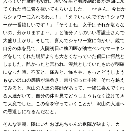
入っていた麻酔も切れ、若い先生と看護副部長が巡回に来
てくれた時に管を抜いてもらいました。「○○さん、今日か
らシャワーに入れるわよ！」「え？いいんですか？シャワ
ーが一番嬉しいです！」「そうよね、女子はそれが堪らな
いの、分かりますよ～。」と随分ノリのいい看護士さんで
大盛り上がり。そして、喜んでシャワー室に向かい、鏡で
自分の体を見て、入院初日に執刀医が油性ペンでマーキン
グをしてくれた場所よりも大きくなっていた傷口に愕然と
しました。酷かったと言われ、漠然としていたものが明確
になった時。不安と、痛みと、怖さや、もっとどうしよう
もない沢山の感情が渦巻き、乗り切った手術。それを越え
てみると、沢山の人達の笑顔があって、一緒に喜んでくれ
る人達がいて、自分の体を見てどうしようもなく泣けてき
て大変でした。この命を守っていくことが、沢山の人達へ
の恩返しになるんだなと。
そんな翌朝、隣にいたおばあちゃんの退院が決まり、カー