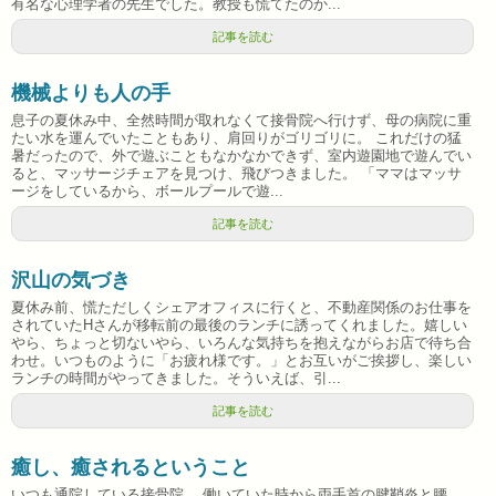
有名な心理学者の先生でした。教授も慌てたのか...
記事を読む
機械よりも人の手
息子の夏休み中、全然時間が取れなくて接骨院へ行けず、母の病院に重
たい水を運んでいたこともあり、肩回りがゴリゴリに。 これだけの猛
暑だったので、外で遊ぶこともなかなかできず、室内遊園地で遊んでい
ると、マッサージチェアを見つけ、飛びつきました。 「ママはマッサ
ージをしているから、ボールプールで遊...
記事を読む
沢山の気づき
夏休み前、慌ただしくシェアオフィスに行くと、不動産関係のお仕事を
されていたHさんが移転前の最後のランチに誘ってくれました。嬉しい
やら、ちょっと切ないやら、いろんな気持ちを抱えながらお店で待ち合
わせ。いつものように「お疲れ様です。」とお互いがご挨拶し、楽しい
ランチの時間がやってきました。そういえば、引...
記事を読む
癒し、癒されるということ
いつも通院している接骨院。 働いていた時から両手首の腱鞘炎と腰