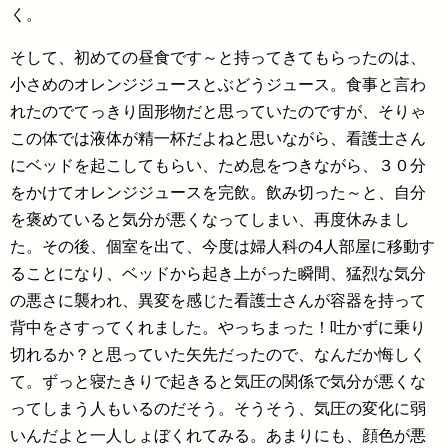
く。
そして、初めての昼食です～と持ってきてもらったのは、
小さめのオレンジジュースとぶどうジュース。食事と言わ
れたのでてっきり固形物だと思っていたのですが、そりゃ
この体では液体が精一杯だよねと思いながら、看護士さん
にベッドを起こしてもらい、ため息をつきながら、３０分
をかけてオレンジジュースを完飲。飲み切った～と、自分
を褒めていると気分が悪くなってしまい、再度休みまし
た。その後、個室を出て、今度は婦人科の4人部屋に移動す
ることになり、ベッドから起き上がった瞬間、猛烈な気分
の悪さに襲われ、異変を感じた看護士さんが容器を持って
背中をさすってくれました。やっちまった！吐かずに乗り
切れるか？と思っていた矢先だったので、なんだか悔しく
て。ずっと寝たきりで起きると気圧の関係で気分が悪くな
ってしまう人もいるのだそう。そうそう、気圧の変化に弱
いんだよと一人しょぼくれてみる。あまりにも、顔色が悪