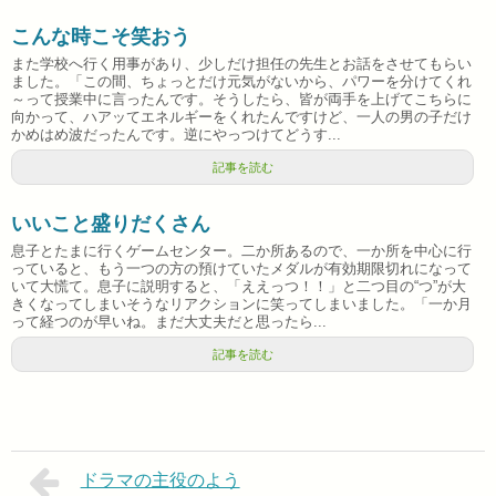
こんな時こそ笑おう
また学校へ行く用事があり、少しだけ担任の先生とお話をさせてもらい
ました。「この間、ちょっとだけ元気がないから、パワーを分けてくれ
～って授業中に言ったんです。そうしたら、皆が両手を上げてこちらに
向かって、ハアッてエネルギーをくれたんですけど、一人の男の子だけ
かめはめ波だったんです。逆にやっつけてどうす...
記事を読む
いいこと盛りだくさん
息子とたまに行くゲームセンター。二か所あるので、一か所を中心に行
っていると、もう一つの方の預けていたメダルが有効期限切れになって
いて大慌て。息子に説明すると、「ええっつ！！」と二つ目の“つ”が大
きくなってしまいそうなリアクションに笑ってしまいました。「一か月
って経つのが早いね。まだ大丈夫だと思ったら...
記事を読む
ドラマの主役のよう