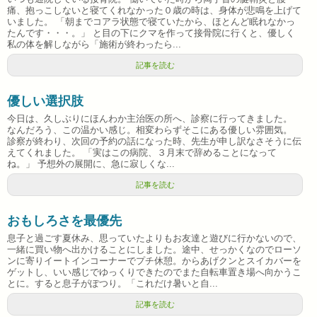
痛、抱っこしないと寝てくれなかった０歳の時は、身体が悲鳴を上げて
いました。 「朝までコアラ状態で寝ていたから、ほとんど眠れなかっ
たんです・・・。」 と目の下にクマを作って接骨院に行くと、優しく
私の体を解しながら「施術が終わったら...
記事を読む
優しい選択肢
今日は、久しぶりにほんわか主治医の所へ、診察に行ってきました。
なんだろう、この温かい感じ。相変わらずそこにある優しい雰囲気。
診察が終わり、次回の予約の話になった時、先生が申し訳なさそうに伝
えてくれました。 「実はこの病院、３月末で辞めることになって
ね。」 予想外の展開に、急に寂しくな...
記事を読む
おもしろさを最優先
息子と過ごす夏休み、思っていたよりもお友達と遊びに行かないので、
一緒に買い物へ出かけることにしました。途中、せっかくなのでローソ
ンに寄りイートインコーナーでプチ休憩。からあげクンとスイカバーを
ゲットし、いい感じでゆっくりできたのでまた自転車置き場へ向かうこ
とに。すると息子がぽつり。「これだけ暑いと自...
記事を読む