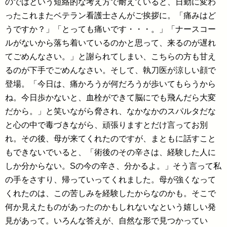
のではという短絡的な考え方で耐えていると、日勤に変わ
ったこれまたベテラン看護士さんがご挨拶に。「痛みはど
うですか？」「とっても痛いです・・・。」「ナースコー
ルがないから落ち着いているのかと思って、来るのが遅れ
てごめんなさい。」と謝られてしまい、こちらの方も甘え
るのが下手でごめんなさい。そして、執刀医が涼しい顔で
登場。「今日は、痛かろうが何だろうが歩いてもらうから
ね。今日歩かないと、血栓ができて脳にでも飛んだら大変
だから。」と笑いながら脅され、なかなかのスパルタだな
と心の中で毒づきながら、頑張りますとだけ言ってお別
れ。その後、母が来てくれたのですが、まともに話すこと
もできないでいると、「術後のその辛さは、経験した人に
しか分からない。Sの今の辛さ、分かるよ。」そう言って私
の手をさすり、帰っていってくれました。母が強くなって
くれたのは、この苦しみを経験したからなのかも。そこで
何か見えたものがあったのかもしれないなという嬉しい発
見があって。いろんな答えが、自然な形で見つかってい