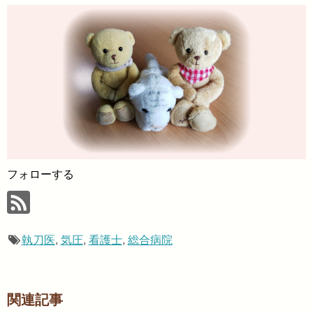
フォローする
執刀医
,
気圧
,
看護士
,
総合病院
関連記事