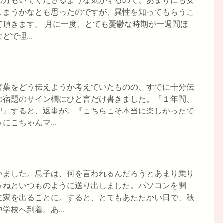
の方もいてくださるような気がするので、あまりにも女
しまうかなとも思ったのですが、異性を知ってもらうこ
て頂きます。 月に一度、とても憂鬱な時期が一週間ほ
で理...
言葉をどう伝えようか考えていたものの、すでに十分伝
の宿題のサイン欄にひと言だけ書きました。『１年間、
♡』すると、返事が。『こちらこそ本当に楽しかったで
こちゃんマ...
いました。息子は、何を言われるんだろうとあまり乗り
うねといつものように送り出しました。パソコンを開
に家を出ることに。すると、とてもあたたかい日で、秋
校へ到着。あ...