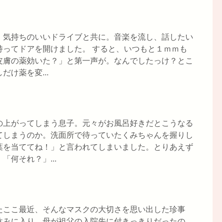
、気持ちのいいドライブと共に。音楽を流し、話したい
持ってドアを開けました。 すると、いつもと１ｍｍも
皮膚の薬効いた？」と第一声が。なんでしたっけ？とこ
け薬を変...
の上がってしまう息子。元々がお風呂好きだとこうなる
てしまうのか。洗面所で待っていたくみちゃんを握りし
葉を当ててね！」と言われてしまいました。とりあえず
何それ？」...
たここ最近、そんなマスクの大切さを思い出した珍事
休みに入り、母が祖父の入院先に付きっきりだったの