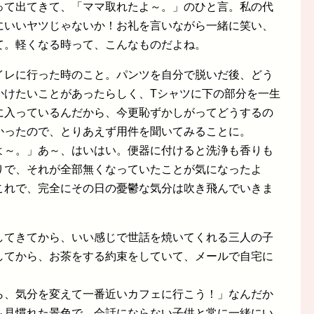
って出てきて、「ママ取れたよ～。」のひと言。私の代
にいいヤツじゃないか！お礼を言いながら一緒に笑い、
て。軽くなる時って、こんなものだよね。
イレに行った時のこと。パンツを自分で脱いだ後、どう
かけたいことがあったらしく、Tシャツに下の部分を一生
に入っているんだから、今更恥ずかしがってどうするの
かったので、とりあえず用件を聞いてみることに。
よ～。」あ～、はいはい。便器に付けると洗浄も香りも
りで、それが全部無くなっていたことが気になったよ
これで、完全にその日の憂鬱な気分は吹き飛んでいきま
してきてから、いい感じで世話を焼いてくれる三人の子
してから、お茶をする約束をしていて、メールで自宅に
ら、気分を変えて一番近いカフェに行こう！」なんだか
も見慣れた景色で、会話にならない子供と常に一緒にい