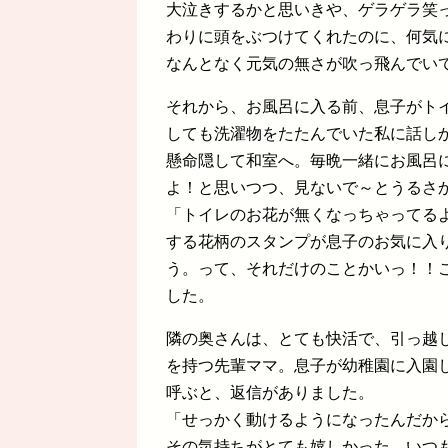
大泣きするかと思いきや、ゲラゲラ笑
わりに頭をぶつけてくれたのに、何気
なんとなく元気の無さが吹っ飛んでい
それから、お風呂に入る前、息子がト
しても洗濯物をたたんでいた私に話し
懸命隠して和室へ。毎晩一緒にお風呂
よ！と思いつつ、見ないで～とうるさ
「トイレのお花が無くなっちゃってる
する花柄のスタンプが息子のお気に入
う。って、それだけのことかいっ！！
した。
隣の奥さんは、とても快活で、引っ越
を持つ先輩ママ。息子が幼稚園に入園
呼ぶと、返信がありました。
「せっかく動けるようになったんだか
その気持ちがとても嬉しかった。いつ