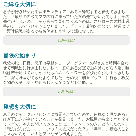
ご縁を大切に
息子が行き始めた学習ボランティア、ある日帰宅すると伝えてきまし
た。「最初の面談でママの前に座っていた女の先生がいたでしょ。その
先生がくれたの。」そう言って見せてくれたのは、スワローズの村上選
手のシールで叫びそうになりました。「え～！最初の面談で、翌週はプ
ロ野球観戦があるからお休みしますって話になった...
記事を読む
冒険の始まり
秩父の旅二日目、息子は早起きし、プログラマーのMさんと時間を合わ
せて朝風呂に行きました。私は、窓のある浴室で山を見ながら入浴。睡
眠は若干足りていなかったものの、シャワーを浴びたら少しすっきりし
て、深く呼吸ができたようでした。その後、朝食ブッフェに行き、秩父
名物のみそポテトやわらじとんかつなどを堪能。...
記事を読む
発想を大切に
息子のジャージがリビングに放置されていたので、何気なく見てみると
ひざ下に穴が空いていることを発見しました。お風呂から出てきたタイ
ミングで、本人に聞いてみることに。「ジャージの穴、どうしたの？」
「転んだんだよ～。」「いつ？大丈夫だった？」「年末。」最近のこと
じゃないんか～い！と笑いながら伝えました。「...