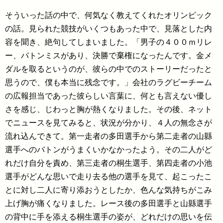
そういった話の中で、何気なく教えてくれたオリンピック
の話。見られた競技がいくつもあった中で、見落とした内
容を聞き、絶句してしまいました。「男子の４００ｍリレ
ー、バトンミスがあり、決勝で棄権になったんです。金メ
ダルを取るというのが、彼らの中でのストーリーだったと
思うので、僕も本当に残念です。」会社のラグビーチーム
の広報担当であった彼らしい言葉に、何とも言えない優し
さを感じ、じわっと胸が熱くなりました。その後、ネット
でニュースを見てみると、状況が分かり、４人の無念さが
流れ込んできて。第一走者の多田選手から第二走者の山縣
選手へのバトンがうまくいかなかったよう。その二人がど
れだけ自分を責め、第三走者の桐生選手、第四走者の小池
選手がどんな思いで走り去る他の選手を見て、起こったこ
とに対し二人に寄り添おうとしたか、色んな気持ちがこみ
上げ胸が痛くなりました。レース後の多田選手と山縣選手
の背中に手を添える桐生選手の姿が、どれだけの思いを伝