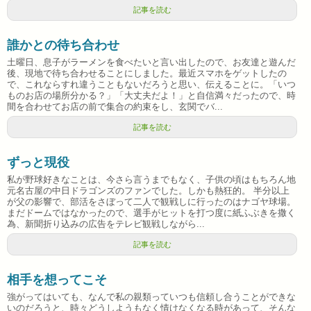
記事を読む
誰かとの待ち合わせ
土曜日、息子がラーメンを食べたいと言い出したので、お友達と遊んだ
後、現地で待ち合わせることにしました。最近スマホをゲットしたの
で、これならすれ違うこともないだろうと思い、伝えることに。「いつ
ものお店の場所分かる？」「大丈夫だよ！」と自信満々だったので、時
間を合わせてお店の前で集合の約束をし、玄関でバ...
記事を読む
ずっと現役
私が野球好きなことは、今さら言うまでもなく、子供の頃はもちろん地
元名古屋の中日ドラゴンズのファンでした。しかも熱狂的。 半分以上
が父の影響で、部活をさぼって二人で観戦しに行ったのはナゴヤ球場。
まだドームではなかったので、選手がヒットを打つ度に紙ふぶきを撒く
為、新聞折り込みの広告をテレビ観戦しながら...
記事を読む
相手を想ってこそ
強がってはいても、なんで私の親類っていつも信頼し合うことができな
いのだろうと、時々どうしようもなく情けなくなる時があって、そんな