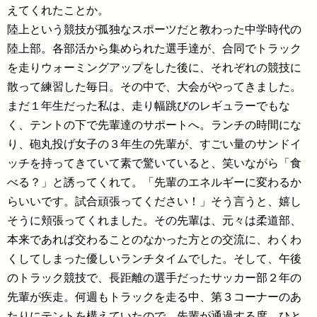
えてくれたことか。
陸上という競技が孤独なスポーツだと教わった中学時代の
陸上部。各部活から集められた選手達が、合同でトラック
を走りウォーミングアップをした後に、それぞれの競技に
散って練習した毎日。その中で、大会がやってきました。
まだ１年生だった私は、走り幅跳びのレギュラーでもな
く、テントの下で先輩達のサポートへ。ランチの時間にな
り、砲丸投げ女子の３年生の先輩が、すごい量のサンドイ
ッチを持ってきていて素で驚いていると、笑いながら「食
べる？」と誘ってくれて。「先輩のエネルギーに変わるか
らいいです。試合頑張ってください！」そう言うと、嬉し
そうに頬張ってくれました。その先輩は、元々は柔道部、
本来であれば交わることのなかった方との交流に、わくわ
くしてしまった優しいランチタイムでした。そして、午後
のトラック競技で、長距離の選手だったサッカー部２年の
先輩が疾走。何週もトラックを走る中、第３コーナーのあ
たりにテントを構えていたので、先輩が通過する度、ひと