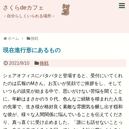
さくらdeカフェ
－自分らしくいられる場所－
ホーム
挑戦
現在進行形にあるもの
2021/9/10
挑戦
シェアオフィスにバタバタと登場すると、受付にいてくれ
たのは広報のMさん。お互いが笑顔でご挨拶をし、そして
いつもの談笑が始まる中で、思いがけない苦悩を聞くこと
に。年齢はまさかの５０代、色んなご経験を積まれた人生
の先輩で、生き様が格好良く素敵な雰囲気を醸し出す穏和
な彼が、様々な人間関係に悩んでいることを伝えてくださ
り、真っ直ぐに受け止めました。「誰にも話せないことっ