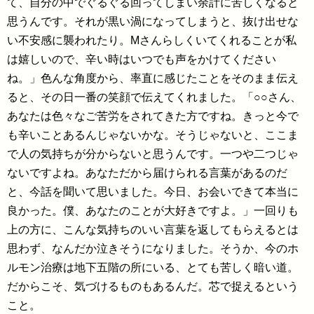
て、自分の中でぐるぐる回ってしまい余計に苦しくなると
思うんです。それが黒い渦になってしまうと、抜け出せな
い不安感に襲われたり。Mさんらしくいてくれることが私
は嬉しいので、辛い時はいつでも声をかけてください
ね。」色んな角度から、率直に感じたことをそのまま伝え
ると、その日一番の笑顔で伝えてくれました。「○○さん、
あなたは色々なご苦労をされてきた方ですね。きっと今で
も辛いことあるんじゃないかな。そうじゃないと、ここま
で人の気持ちが分からないと思うんです。一つや二つじゃ
ないですよね。あなただから届けられる言葉があるのだ
と、今話を聞いて思いました。今日、お会いできて本当に
良かった。僕、あなたのことが大好きですよ。」一回りも
上の方に、こんな気持ちのいい言葉を返してもらえるとは
思わず、なんだか泣きそうになりました。そうか、今のホ
ルモン治療は地下五階の所にいる、とても苦しく暗い道。
だからこそ、気づけるものもあるんだ。芯で捉えるという
こと。