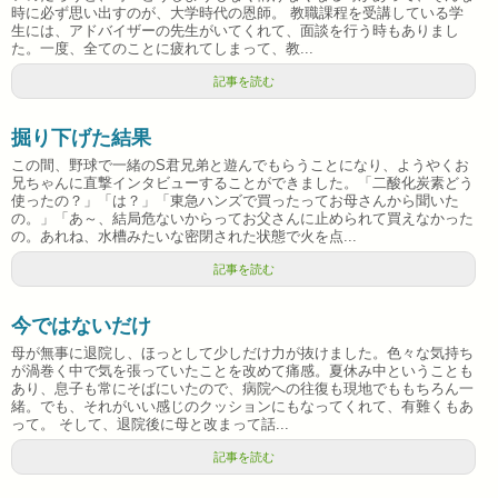
時に必ず思い出すのが、大学時代の恩師。 教職課程を受講している学
生には、アドバイザーの先生がいてくれて、面談を行う時もありまし
た。一度、全てのことに疲れてしまって、教...
記事を読む
掘り下げた結果
この間、野球で一緒のS君兄弟と遊んでもらうことになり、ようやくお
兄ちゃんに直撃インタビューすることができました。「二酸化炭素どう
使ったの？」「は？」「東急ハンズで買ったってお母さんから聞いた
の。」「あ～、結局危ないからってお父さんに止められて買えなかった
の。あれね、水槽みたいな密閉された状態で火を点...
記事を読む
今ではないだけ
母が無事に退院し、ほっとして少しだけ力が抜けました。色々な気持ち
が渦巻く中で気を張っていたことを改めて痛感。夏休み中ということも
あり、息子も常にそばにいたので、病院への往復も現地でももちろん一
緒。でも、それがいい感じのクッションにもなってくれて、有難くもあ
って。 そして、退院後に母と改まって話...
記事を読む