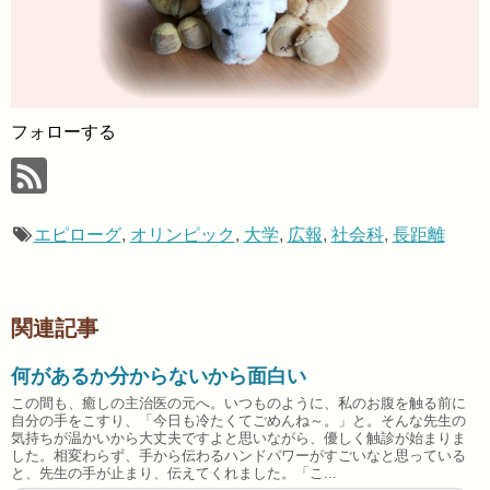
フォローする
エピローグ
,
オリンピック
,
大学
,
広報
,
社会科
,
長距離
関連記事
何があるか分からないから面白い
この間も、癒しの主治医の元へ。いつものように、私のお腹を触る前に
自分の手をこすり、「今日も冷たくてごめんね～。」と。そんな先生の
気持ちが温かいから大丈夫ですよと思いながら、優しく触診が始まりま
した。相変わらず、手から伝わるハンドパワーがすごいなと思っている
と、先生の手が止まり、伝えてくれました。「こ...