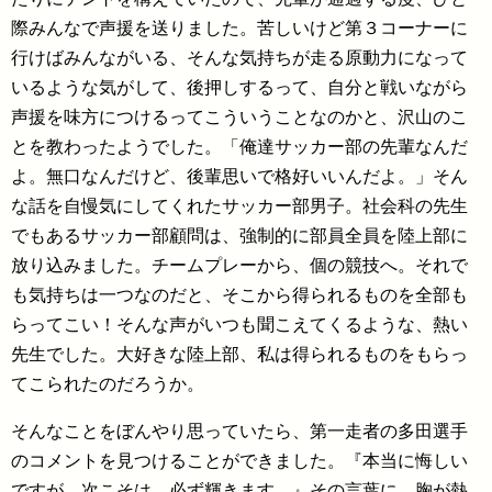
際みんなで声援を送りました。苦しいけど第３コーナーに
行けばみんながいる、そんな気持ちが走る原動力になって
いるような気がして、後押しするって、自分と戦いながら
声援を味方につけるってこういうことなのかと、沢山のこ
とを教わったようでした。「俺達サッカー部の先輩なんだ
よ。無口なんだけど、後輩思いで格好いいんだよ。」そん
な話を自慢気にしてくれたサッカー部男子。社会科の先生
でもあるサッカー部顧問は、強制的に部員全員を陸上部に
放り込みました。チームプレーから、個の競技へ。それで
も気持ちは一つなのだと、そこから得られるものを全部も
らってこい！そんな声がいつも聞こえてくるような、熱い
先生でした。大好きな陸上部、私は得られるものをもらっ
てこられたのだろうか。
そんなことをぼんやり思っていたら、第一走者の多田選手
のコメントを見つけることができました。『本当に悔しい
ですが、次こそは、必ず輝きます。』その言葉に、胸が熱