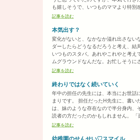
も嬉しそうで、いつものママより特別感が
記事を読む
本気出す？
変化がないと、なかなか溢れ出さない
ダーしたらどうなるだろうと考え、結
いつものスタバ。あれやこれやと考え
ムグラウンドなんだな。お忙しそうにされ
記事を読む
終わりではなく続いていく
年中の担任の先生には、本当にお世話
まりです。 担任だったH先生に、書い
は、妹のような存在なので半分身内、
読者の方だったのかもしれません。 「面.
記事を読む
幼稚園のせんせい♡スマイル