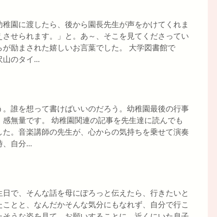
幼稚園に渡したら、後から園長先生が声をかけてくれま
えさせられます。」と。あ～、そこを見てくださってい
らが励まされた嬉しいお言葉でした。 大学図書館で
のタイ...
う。誰を想って書けばいいのだろう。幼稚園最後の行事
。感無量です。 幼稚園関連の記事を先生達に読んでも
した。音楽講師の先生が、心からの気持ちを乗せて演奏
自分...
生日で、そんな話を母にぽろっと伝えたら、行きたいと
たことと、なんだかそんな気分にもなれず、自分で行こ
たそうな姿を見て、お願いすることに。近くにいた息子