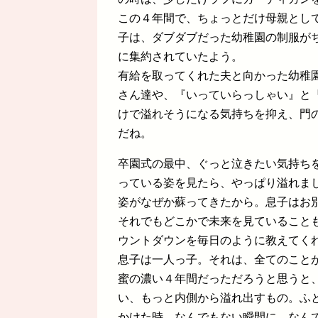
この４年間で、ちょっとだけ母親とし
子は、ダブダブだった幼稚園の制服が
に集約されていたよう。
有給を取ってくれた夫と向かった幼稚
さん達や、『いっていらっしゃい』と
けで溢れそうになる気持ちを抑え、門
だね。
卒園式の最中、ぐっと泣きたい気持ち
っている姿を見たら、やっぱり溢れま
姿がなぜか蘇ってきたから。息子はお
それでもどこかで未来を見ていること
ウントダウンを毎日のように教えてく
息子は一人っ子。それは、全てのこと
蜜の濃い４年間だっただろうと思うと
い、もっと内側から溢れ出すもの。ふ
かけた時、なんでもない瞬間に、なん