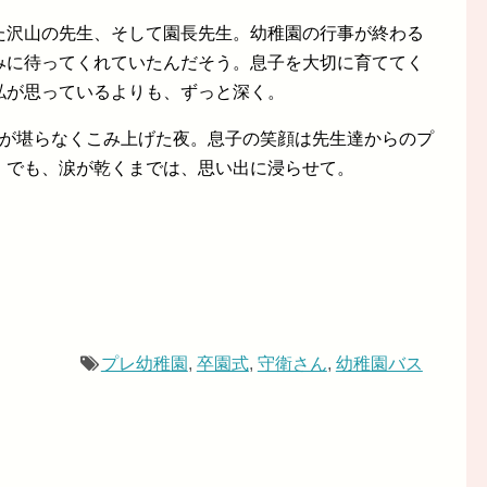
た沢山の先生、そして園長先生。幼稚園の行事が終わる
みに待ってくれていたんだそう。息子を大切に育ててく
私が思っているよりも、ずっと深く。
さが堪らなくこみ上げた夜。息子の笑顔は先生達からのプ
。でも、涙が乾くまでは、思い出に浸らせて。
プレ幼稚園
,
卒園式
,
守衛さん
,
幼稚園バス