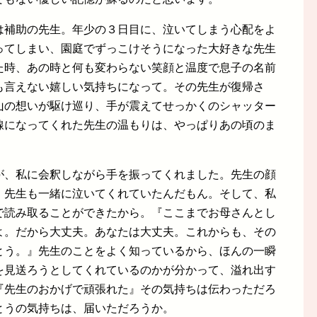
は補助の先生。年少の３日目に、泣いてしまう心配をよ
ってしまい、園庭でずっこけそうになった大好きな先生
た時、あの時と何も変わらない笑顔と温度で息子の名前
も言えない嬉しい気持ちになって。その先生が復帰さ
山の想いが駆け巡り、手が震えてせっかくのシャッター
線になってくれた先生の温もりは、やっぱりあの頃のま
が、私に会釈しながら手を振ってくれました。先生の顔
、先生も一緒に泣いてくれていたんだもん。そして、私
で読み取ることができたから。『ここまでお母さんとし
よ。だから大丈夫。あなたは大丈夫。これからも、その
とう。』先生のことをよく知っているから、ほんの一瞬
を見送ろうとしてくれているのかが分かって、溢れ出す
『先生のおかげで頑張れた』その気持ちは伝わっただろ
とうの気持ちは、届いただろうか。