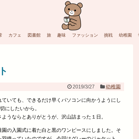
常
カフェ
図書館
旅
趣味
ファッション
挑戦
幼稚園
ト
2019/3/27
幼稚園
れていても、できるだけ早くパソコンに向かうようにし
大切にしたいから。
さようならとありがとうが、沢山詰まった１日。
稚園の入園式に着た白と黒のワンピースにしました。そ
を羽織っていたのですが、今回はグレーのジャケット。