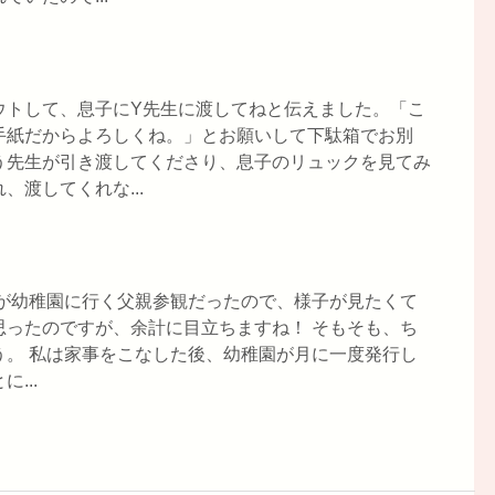
ウトして、息子にY先生に渡してねと伝えました。「こ
手紙だからよろしくね。」とお願いして下駄箱でお別
う先生が引き渡してくださり、息子のリュックを見てみ
渡してくれな...
夫が幼稚園に行く父親参観だったので、様子が見たくて
思ったのですが、余計に目立ちますね！ そもそも、ち
う。 私は家事をこなした後、幼稚園が月に一度発行し
...