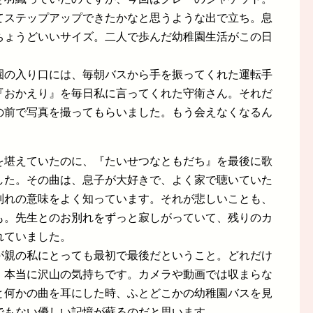
てステップアップできたかなと思うような出で立ち。息
ちょうどいいサイズ。二人で歩んだ幼稚園生活がこの日
園の入り口には、毎朝バスから手を振ってくれた運転手
『おかえり』を毎日私に言ってくれた守衛さん。それだ
の前で写真を撮ってもらいました。もう会えなくなるん
を堪えていたのに、『たいせつなともだち』を最後に歌
した。その曲は、息子が大好きで、よく家で聴いていた
別れの意味をよく知っています。それが悲しいことも、
も。先生とのお別れをずっと寂しがっていて、残りのカ
れていました。
が親の私にとっても最初で最後だということ。どれだけ
、本当に沢山の気持ちです。カメラや動画では収まらな
と何かの曲を耳にした時、ふとどこかの幼稚園バスを見
でもない優しい記憶が蘇るのだと思います。