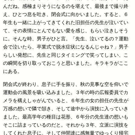
んだね。感極まりそうになるのを堪えて、最後まで撮り終
え、ひとつ息を吐き、閉会式に向かいました。すると、６
年生も一緒に上がってきてくれた旧担任の先生が泣いてい
て、その表情にとんでもない愛を感じ、もらい泣きしそう
に。そんな時、男子がひと言。「先生、泣いてるの？運動
会で泣いたら、卒業式で脱水症状になるんじゃね？」男子
らしい発想に、先生と同じタイミングで笑ってしまい、こ
の瞬間を切り取っておこうと思いました。キラキラがここ
にある。
閉会式が終わり、息子に手を振り、秋の見事な空を仰いで
運動会の風景を吸い込みました。３年の時の広報委員でカ
メラを構えしゃがんでいると、６年生の女の担任の先生が
万感の想いで隣で頷き、そして途中から演技に入っていき
ました。最高学年の種目は花形、６年分の先生達の想いも
そこに詰まっているのだと。それから３年、立派に演技を
してくれた息子に、そして仲間達に感無量でゆっくり帰宅