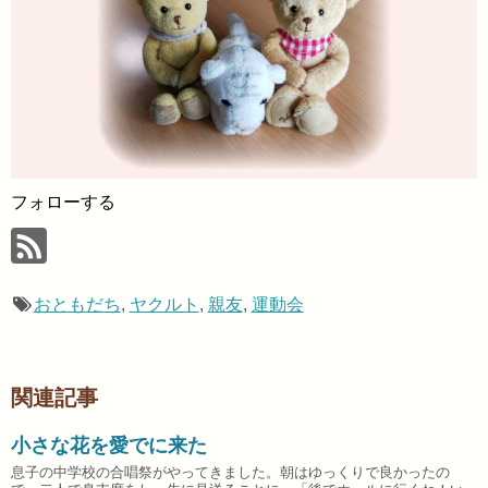
フォローする
おともだち
,
ヤクルト
,
親友
,
運動会
関連記事
小さな花を愛でに来た
息子の中学校の合唱祭がやってきました。朝はゆっくりで良かったの