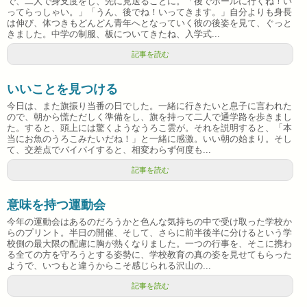
で、二人で身支度をし、先に見送ることに。「後でホールに行くね！い
ってらっしゃい。」「うん、後でね！いってきます。」自分よりも身長
は伸び、体つきもどんどん青年へとなっていく彼の後姿を見て、ぐっと
きました。中学の制服、板についてきたね、入学式...
記事を読む
いいことを見つける
今日は、また旗振り当番の日でした。一緒に行きたいと息子に言われた
ので、朝から慌ただしく準備をし、旗を持って二人で通学路を歩きまし
た。すると、頭上には驚くようなうろこ雲が。それを説明すると、「本
当にお魚のうろこみたいだね！」と一緒に感激。いい朝の始まり。そし
て、交差点でバイバイすると、相変わらず何度も...
記事を読む
意味を持つ運動会
今年の運動会はあるのだろうかと色んな気持ちの中で受け取った学校か
らのプリント。半日の開催、そして、さらに前半後半に分けるという学
校側の最大限の配慮に胸が熱くなりました。一つの行事を、そこに携わ
る全ての方を守ろうとする姿勢に、学校教育の真の姿を見せてもらった
ようで、いつもと違うからこそ感じられる沢山の...
記事を読む