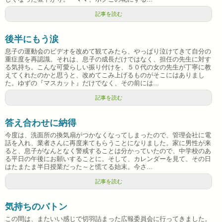
記事を読む
後半にもう涙
息子の運動会のビデオを改めて観てみたら、やっぱり泣けてきて自分の
重症度を再認識。それは、息子の成長だけではなく、担任の先生に対す
る気持ち。こんな可愛らしい振り付けを、５０代の女の先生が丁寧に教
えてくれたのかと思うと、改めてこみ上げるものがそこにはありまし
た。ゆずの『マスカット』だけでなく、その前には...
記事を読む
答え合わせに納得
今度は、洗面所の換気扇がつかなくなってしまったので、管理会社に電
話を入れ、業者さんに再度来てもらうことになりました。家に男性が来
ると、息子がなんとなく警戒することは分かっていたので、中学校のあ
る平日の午後にお願いすることに。そして、カレンダーを見て、その日
はたまたま半日授業だった～と慌てる始末。今さ...
記事を読む
気持ちのバトン
この間は、またいい感じで切羽詰まった広報委員会に行ってきました。