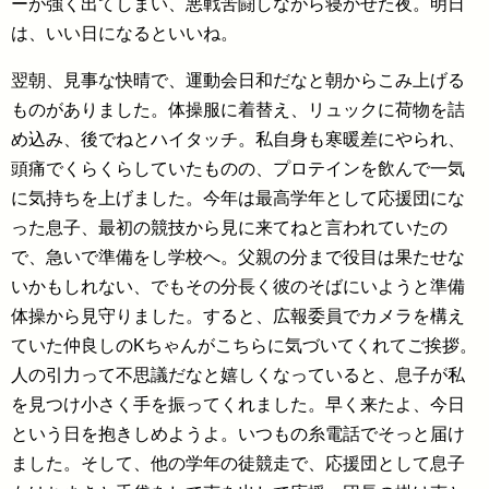
ーが強く出てしまい、悪戦苦闘しながら寝かせた夜。明日
は、いい日になるといいね。
翌朝、見事な快晴で、運動会日和だなと朝からこみ上げる
ものがありました。体操服に着替え、リュックに荷物を詰
め込み、後でねとハイタッチ。私自身も寒暖差にやられ、
頭痛でくらくらしていたものの、プロテインを飲んで一気
に気持ちを上げました。今年は最高学年として応援団にな
った息子、最初の競技から見に来てねと言われていたの
で、急いで準備をし学校へ。父親の分まで役目は果たせな
いかもしれない、でもその分長く彼のそばにいようと準備
体操から見守りました。すると、広報委員でカメラを構え
ていた仲良しのKちゃんがこちらに気づいてくれてご挨拶。
人の引力って不思議だなと嬉しくなっていると、息子が私
を見つけ小さく手を振ってくれました。早く来たよ、今日
という日を抱きしめようよ。いつもの糸電話でそっと届け
ました。そして、他の学年の徒競走で、応援団として息子