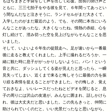
もはちまきと手袋をして声を出して応援。団長の掛け声と
ともに、三三七拍子をやる彼を見て、６年間ってあっとい
う間なんだなと泣きそうに。ランドセルがまだ大きくて、
入学したのがまだ最近のよう。でも、その間に本当にいろ
んなことがあったな。大きくなったね。情熱の赤組、心を
灯し続けて、澄み切った空を見上げながらそんなことを思
いました。
そして、いよいよ６年生の徒競走へ。足が速いから一番最
後に走ると教えてくれました。上手に撮れるだろうか、一
緒に観た時に息子ががっかりしないように。パン！という
音と共に、ダッシュしてくる姿が見えたと思ったら、一瞬
見失ってしまい、近くまで来ると悔しそうに最後の力を振
り絞る表情を捉えることができました。その悔しさ、覚え
ておきなよ、いいレースだったねとビデオを閉じると、息
子の周りには沢山の友達が。みんなに囲まれ、話しかけら
れ、彼は大丈夫だと思いました。この先もきっと、仲間に
助けられていくのだと。いい光景だったなと思いながら、