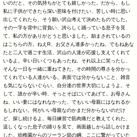
いのだと。その気持ちがとても嬉しかった。だから、もし
私に子供ができたら深い意味を付けたい、苦しい時に思い
出してくれたら、そう願い沢山考えて決めたものでした。
その一字を背中に背負い、誇らしく踊っている息子を見
て、私の方がありがとうと思いました。励まされているの
はこちらの方。ねえR、お父さん達多かったね、でもねあな
たと二人で過ごす生活、沢山の人達が応援し支えてくれて
いるよ。辛い日いくつもあったね、それ以上に笑ったし、
そんな一日を一緒に重ねてきた。その時間の尊さを分かっ
てくれている人達がいる。表面では分からないこと、雑音
も気にならないぐらい、自分達の世界大切にしようよ。そ
して、誰かが辛い時、そっとそばにいてあげて。お母さん
ね、いい妻にはなれなかった、でもいい母親にはなれるか
もしれない。何がいい母親なのかまだ分からないのだけ
ど、探し続けるよ。毎日練習で筋肉痛だと教えてくれた、
逞しくなった息子の踊りを見て、画面越しから話しかけま
した。幼稚園からのソーラン節の綱、ここに繋がっていた