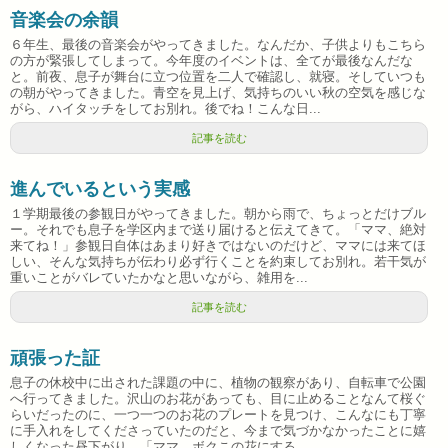
音楽会の余韻
６年生、最後の音楽会がやってきました。なんだか、子供よりもこちら
の方が緊張してしまって。今年度のイベントは、全てが最後なんだな
と。前夜、息子が舞台に立つ位置を二人で確認し、就寝。そしていつも
の朝がやってきました。青空を見上げ、気持ちのいい秋の空気を感じな
がら、ハイタッチをしてお別れ。後でね！こんな日...
記事を読む
進んでいるという実感
１学期最後の参観日がやってきました。朝から雨で、ちょっとだけブル
ー。それでも息子を学区内まで送り届けると伝えてきて。「ママ、絶対
来てね！」参観日自体はあまり好きではないのだけど、ママには来てほ
しい、そんな気持ちが伝わり必ず行くことを約束してお別れ。若干気が
重いことがバレていたかなと思いながら、雑用を...
記事を読む
頑張った証
息子の休校中に出された課題の中に、植物の観察があり、自転車で公園
へ行ってきました。沢山のお花があっても、目に止めることなんて桜ぐ
らいだったのに、一つ一つのお花のプレートを見つけ、こんなにも丁寧
に手入れをしてくださっていたのだと、今まで気づかなかったことに嬉
しくなった昼下がり。「ママ、ボクこの花にする...