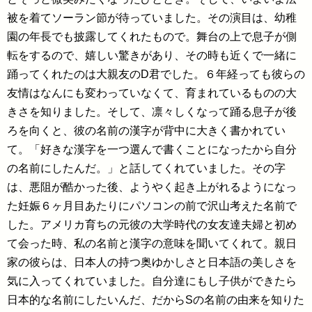
被を着てソーラン節が待っていました。その演目は、幼稚
園の年長でも披露してくれたもので。舞台の上で息子が側
転をするので、嬉しい驚きがあり、その時も近くで一緒に
踊ってくれたのは大親友のD君でした。６年経っても彼らの
友情はなんにも変わっていなくて、育まれているものの大
きさを知りました。そして、凛々しくなって踊る息子が後
ろを向くと、彼の名前の漢字が背中に大きく書かれてい
て。「好きな漢字を一つ選んで書くことになったから自分
の名前にしたんだ。」と話してくれていました。その字
は、悪阻が酷かった後、ようやく起き上がれるようになっ
た妊娠６ヶ月目あたりにパソコンの前で沢山考えた名前で
した。アメリカ育ちの元彼の大学時代の女友達夫婦と初め
て会った時、私の名前と漢字の意味を聞いてくれて。親日
家の彼らは、日本人の持つ奥ゆかしさと日本語の美しさを
気に入ってくれていました。自分達にもし子供ができたら
日本的な名前にしたいんだ、だからSの名前の由来を知りた