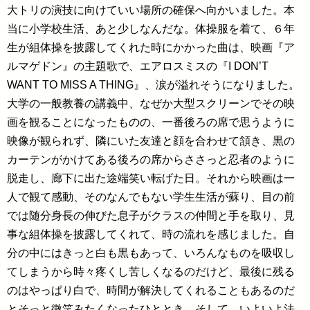
大トリの演技に向けていい場所の確保へ向かいました。本
当に小学校生活、あと少しなんだな。体操服を着て、６年
生が組体操を披露してくれた時にかかった曲は、映画『ア
ルマゲドン』の主題歌で、エアロスミスの『I DON’T
WANT TO MISS A THING』、涙が溢れそうになりました。
大学の一般教養の講義中、なぜか大型スクリーンでその映
画を観ることになったものの、一番後ろの席で思うように
映像が観られず、隣にいた友達と顔を合わせて頷き、黒の
カーテンがかけてある後ろの席からささっと忍者のように
脱走し、廊下に出た途端笑い転げた日。それから映画は一
人で観て感動、そのなんでもない学生生活が蘇り、目の前
では随分身長の伸びた息子がクラスの仲間と手を取り、見
事な組体操を披露してくれて、時の流れを感じました。自
分の中にはきっと白も黒もあって、いろんなものを吸収し
てしまうから時々疼くし苦しくなるのだけど、最後に残る
のはやっぱり白で、時間が解決してくれることもあるのだ
とそっと微笑みたくなったひととき。そして、いよいよ法